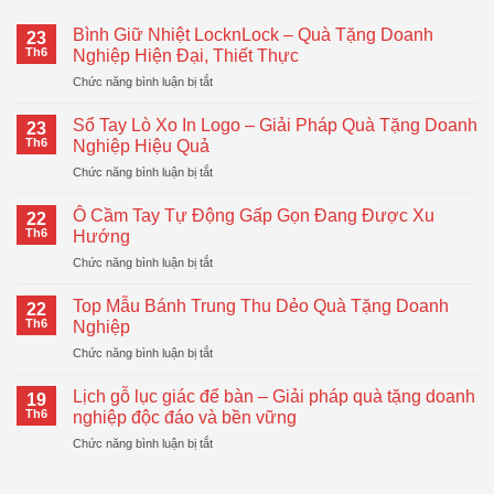
Bình Giữ Nhiệt LocknLock – Quà Tặng Doanh
23
Th6
Nghiệp Hiện Đại, Thiết Thực
ở
Chức năng bình luận bị tắt
Bình
Giữ
Sổ Tay Lò Xo In Logo – Giải Pháp Quà Tặng Doanh
23
Nhiệt
Th6
Nghiệp Hiệu Quả
LocknLock
ở
Chức năng bình luận bị tắt
–
Sổ
Quà
Tay
Tặng
Ô Cầm Tay Tự Động Gấp Gọn Đang Được Xu
22
Lò
Doanh
Th6
Hướng
Xo
Nghiệp
ở
Chức năng bình luận bị tắt
In
Hiện
Ô
Logo
Đại,
Cầm
–
Top Mẫu Bánh Trung Thu Dẻo Quà Tặng Doanh
Thiết
22
Tay
Giải
Th6
Nghiệp
Thực
Tự
Pháp
ở
Chức năng bình luận bị tắt
Động
Quà
Top
Gấp
Tặng
Mẫu
Gọn
Lịch gỗ lục giác để bàn – Giải pháp quà tặng doanh
Doanh
19
Bánh
Đang
Th6
nghiệp độc đáo và bền vững
Nghiệp
Trung
Được
Hiệu
ở
Chức năng bình luận bị tắt
Thu
Xu
Quả
Lịch
Dẻo
Hướng
gỗ
Quà