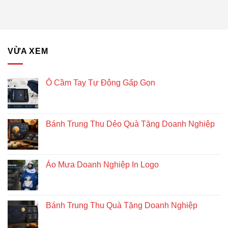
lục
Tặng
giác
Doanh
để
Nghiệp
bàn
–
Giải
VỪA XEM
pháp
quà
tặng
doanh
Ô Cầm Tay Tự Động Gấp Gọn
nghiệp
độc
đáo
và
Bánh Trung Thu Dẻo Quà Tặng Doanh Nghiệp
bền
vững
Áo Mưa Doanh Nghiệp In Logo
Bánh Trung Thu Quà Tặng Doanh Nghiệp