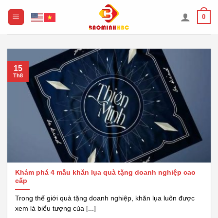
Chuyển
0
đến
nội
dung
15
Th8
Khám phá 4 mẫu khăn lụa quà tặng doanh nghiệp cao
cấp
Trong thế giới quà tặng doanh nghiệp, khăn lụa luôn được
xem là biểu tượng của [...]