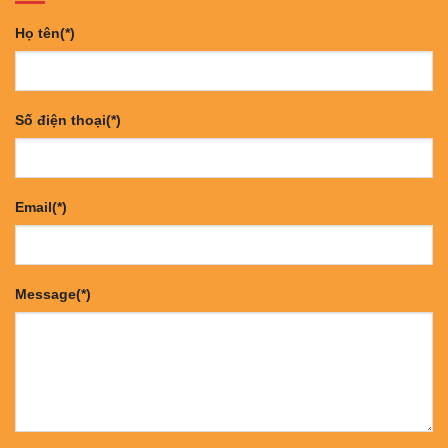
Họ tên(*)
Số điện thoại(*)
Email(*)
Message(*)