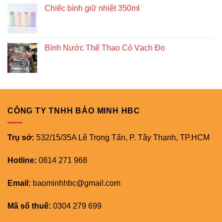
Chiếc bình giữ nhiệt 350ml
Bình Nước Thể Thao Có Vạch Đo
CÔNG TY TNHH BẢO MINH HBC
Trụ sở:
532/15/35A Lê Trọng Tấn, P. Tây Thạnh, TP.HCM
Hotline:
0814 271 968
Email:
baominhhbc@gmail.com
Mã số thuế:
0304 279 699