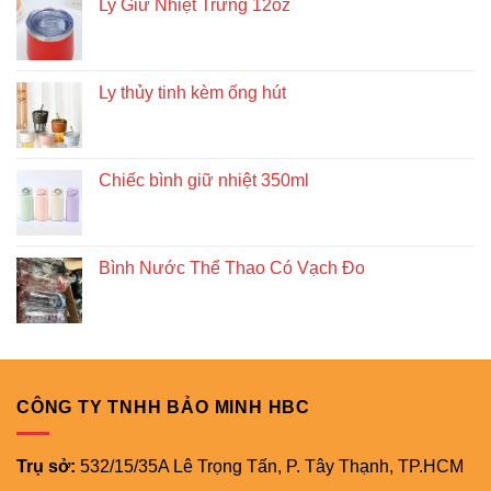
Ly Giữ Nhiệt Trứng 12oz
Ly thủy tinh kèm ống hút
Chiếc bình giữ nhiệt 350ml
Bình Nước Thể Thao Có Vạch Đo
CÔNG TY TNHH BẢO MINH HBC
Trụ sở:
532/15/35A Lê Trọng Tấn, P. Tây Thạnh, TP.HCM