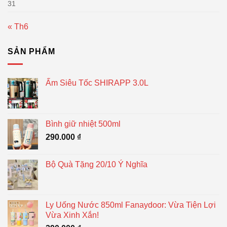
31
« Th6
SẢN PHẨM
Ấm Siêu Tốc SHIRAPP 3.0L
Bình giữ nhiệt 500ml
290.000
₫
Bộ Quà Tặng 20/10 Ý Nghĩa
Ly Uống Nước 850ml Fanaydoor: Vừa Tiện Lợi
Vừa Xinh Xắn!