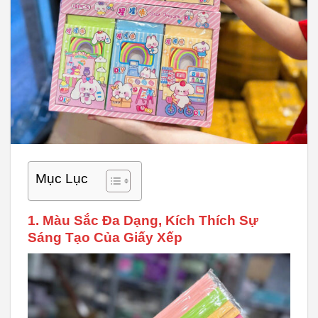
Mục Lục
1. Màu Sắc Đa Dạng, Kích Thích Sự
Sáng Tạo Của Giấy Xếp