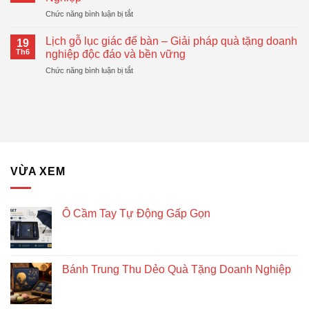
Tự
Pháp
ở
Chức năng bình luận bị tắt
Động
Quà
Top
Gấp
Tặng
Mẫu
Gọn
Lịch gỗ lục giác để bàn – Giải pháp quà tặng doanh
Doanh
19
Bánh
Đang
Th6
nghiệp độc đáo và bền vững
Nghiệp
Trung
Được
Hiệu
ở
Chức năng bình luận bị tắt
Thu
Xu
Quả
Lịch
Dẻo
Hướng
gỗ
Quà
lục
Tặng
giác
Doanh
để
Nghiệp
bàn
–
Giải
VỪA XEM
pháp
quà
tặng
doanh
Ô Cầm Tay Tự Động Gấp Gọn
nghiệp
độc
đáo
và
Bánh Trung Thu Dẻo Quà Tặng Doanh Nghiệp
bền
vững