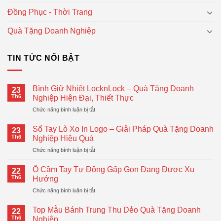
Đồng Phục - Thời Trang
Quà Tặng Doanh Nghiệp
TIN TỨC NỔI BẬT
Bình Giữ Nhiệt LocknLock – Quà Tặng Doanh
23
Th6
Nghiệp Hiện Đại, Thiết Thực
ở
Chức năng bình luận bị tắt
Bình
Giữ
Sổ Tay Lò Xo In Logo – Giải Pháp Quà Tặng Doanh
23
Nhiệt
Th6
Nghiệp Hiệu Quả
LocknLock
ở
Chức năng bình luận bị tắt
–
Sổ
Quà
Tay
Tặng
Ô Cầm Tay Tự Động Gấp Gọn Đang Được Xu
22
Lò
Doanh
Th6
Hướng
Xo
Nghiệp
ở
Chức năng bình luận bị tắt
In
Hiện
Ô
Logo
Đại,
Cầm
–
Top Mẫu Bánh Trung Thu Dẻo Quà Tặng Doanh
Thiết
22
Tay
Giải
Th6
Nghiệp
Thực