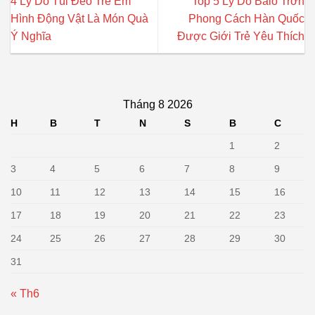
4 Lý Do Túi Đeo Trẻ Em
Top 5 Lý Do Balo Trơn
Hình Động Vật Là Món Quà
Phong Cách Hàn Quốc
Ý Nghĩa
Được Giới Trẻ Yêu Thích
Tháng 8 2026
H
B
T
N
S
B
C
1
2
3
4
5
6
7
8
9
10
11
12
13
14
15
16
17
18
19
20
21
22
23
24
25
26
27
28
29
30
31
« Th6