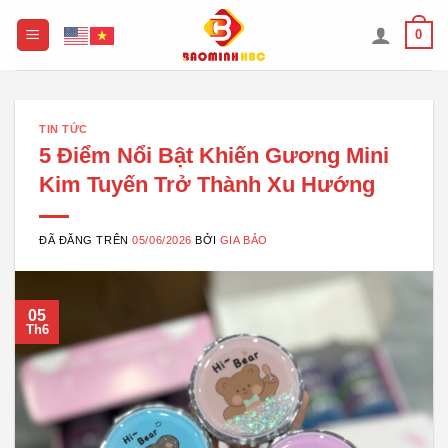
Chuyển
0
đến
nội
dung
TIN TỨC
5 Điểm Nổi Bật Khiến Gương Mini
Kim Tuyến Trở Thành Xu Hướng
ĐÃ ĐĂNG TRÊN
05/06/2026
BỞI
GIA BẢO
05
Th6