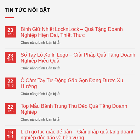
TIN TỨC NỔI BẬT
Bình Giữ Nhiệt LocknLock – Quà Tặng Doanh
23
Th6
Nghiệp Hiện Đại, Thiết Thực
ở
Chức năng bình luận bị tắt
Bình
Giữ
Sổ Tay Lò Xo In Logo – Giải Pháp Quà Tặng Doanh
23
Nhiệt
Th6
Nghiệp Hiệu Quả
LocknLock
ở
Chức năng bình luận bị tắt
–
Sổ
Quà
Tay
Tặng
Ô Cầm Tay Tự Động Gấp Gọn Đang Được Xu
22
Lò
Doanh
Th6
Hướng
Xo
Nghiệp
ở
Chức năng bình luận bị tắt
In
Hiện
Ô
Logo
Đại,
Cầm
–
Top Mẫu Bánh Trung Thu Dẻo Quà Tặng Doanh
Thiết
22
Tay
Giải
Th6
Nghiệp
Thực
Tự
Pháp
ở
Chức năng bình luận bị tắt
Động
Quà
Top
Gấp
Tặng
Mẫu
Gọn
Lịch gỗ lục giác để bàn – Giải pháp quà tặng doanh
Doanh
19
Bánh
Đang
Th6
nghiệp độc đáo và bền vững
Nghiệp