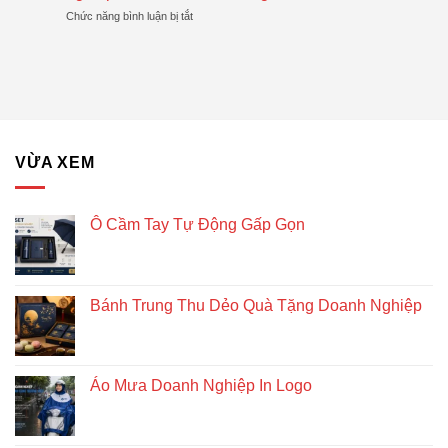
Trung
Được
Hiệu
ở
Chức năng bình luận bị tắt
Thu
Xu
Quả
Lịch
Dẻo
Hướng
gỗ
Quà
lục
Tặng
giác
Doanh
để
Nghiệp
bàn
–
Giải
VỪA XEM
pháp
quà
tặng
doanh
Ô Cầm Tay Tự Động Gấp Gọn
nghiệp
độc
đáo
và
Bánh Trung Thu Dẻo Quà Tặng Doanh Nghiệp
bền
vững
Áo Mưa Doanh Nghiệp In Logo