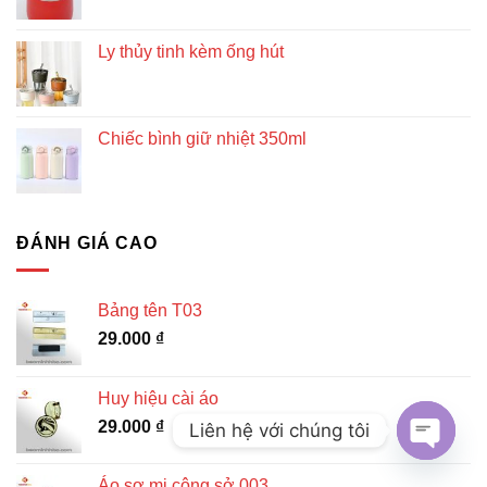
Ly thủy tinh kèm ống hút
Chiếc bình giữ nhiệt 350ml
ĐÁNH GIÁ CAO
Bảng tên T03
29.000
₫
Huy hiệu cài áo
29.000
₫
Liên hệ với chúng tôi
OPEN
Áo sơ mi công sở 003