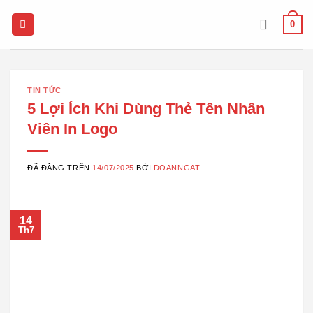
Chuyển
0
đến
nội
dung
TIN TỨC
5 Lợi Ích Khi Dùng Thẻ Tên Nhân
Viên In Logo
ĐÃ ĐĂNG TRÊN
14/07/2025
BỞI
DOANNGAT
14
Th7