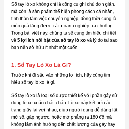
Sổ tay lò xo không chỉ là công cụ ghi chú đơn giản,
mà còn là sản phẩm thể hiện phong cách cá nhân,
tinh thần làm việc chuyên nghiệp, đồng thời cũng là
món quà tặng được các doanh nghiệp ưa chuộng.
Trong bài viết này, chúng ta sẽ cùng tìm hiểu chi tiết
về
5 lợi ích nổi bật của sổ tay lò xo
và lý do tại sao
bạn nên sở hữu ít nhất một cuốn.
1. Sổ Tay Lò Xo Là Gì?
Trước khi đi sâu vào những lợi ích, hãy cùng tìm
hiểu sổ tay lò xo là gì.
Sổ tay lò xo là loại sổ được thiết kế với phần gáy sử
dụng lò xo xoắn chắc chắn. Lò xo này kết nối các
trang giấy lại với nhau, giúp người dùng dễ dàng lật
mở sổ, gập ngược, hoặc mở phẳng ra 180 độ mà
không làm ảnh hưởng đến chất lượng của gáy hay