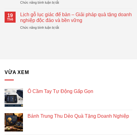
ở
Chức năng bình luận bị tắt
Động
Quà
Top
Gấp
Tặng
Mẫu
Gọn
Lịch gỗ lục giác để bàn – Giải pháp quà tặng doanh
Doanh
19
Bánh
Đang
Th6
nghiệp độc đáo và bền vững
Nghiệp
Trung
Được
Hiệu
ở
Chức năng bình luận bị tắt
Thu
Xu
Quả
Lịch
Dẻo
Hướng
gỗ
Quà
lục
Tặng
giác
Doanh
để
Nghiệp
bàn
–
Giải
VỪA XEM
pháp
quà
tặng
doanh
Ô Cầm Tay Tự Động Gấp Gọn
nghiệp
độc
đáo
và
Bánh Trung Thu Dẻo Quà Tặng Doanh Nghiệp
bền
vững