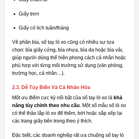
Giấy trơn
Giấy có lịch tuần/tháng
Về phần bìa, sổ tay lò xo cũng có nhiều sự lựa
chọn: bìa giấy cứng, bìa nhựa, bìa da hoặc bìa vải,
giúp người dùng thể hiện phong cách cá nhân hoặc
phù hợp với từng môi trường sử dụng (văn phòng,
trường học, cá nhân…).
2.3. Dễ Tùy Biến Và Cá Nhân Hóa
Một ưu điểm cực kỳ nổi bật của sổ tay lò xo là
khả
năng tùy chỉnh theo nhu cầu
. Một số mẫu sổ lò xo
có thể tháo lắp lò xo để thêm, bớt hoặc sắp xếp lại
các trang giấy bên trong theo ý thích.
Đặc biệt, các doanh nghiệp rất ưa chuộng sổ tay lò