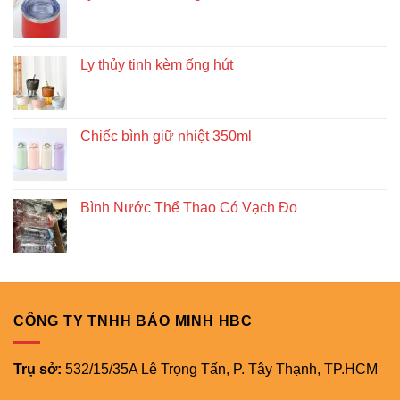
Ly thủy tinh kèm ống hút
Chiếc bình giữ nhiệt 350ml
Bình Nước Thể Thao Có Vạch Đo
CÔNG TY TNHH BẢO MINH HBC
Trụ sở:
532/15/35A Lê Trọng Tấn, P. Tây Thạnh, TP.HCM