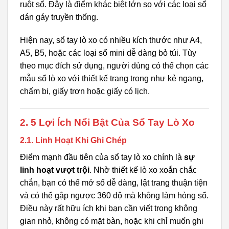
ruột sổ. Đây là điểm khác biệt lớn so với các loại sổ
dán gáy truyền thống.
Hiện nay, sổ tay lò xo có nhiều kích thước như A4,
A5, B5, hoặc các loại sổ mini dễ dàng bỏ túi. Tùy
theo mục đích sử dụng, người dùng có thể chọn các
mẫu sổ lò xo với thiết kế trang trong như kẻ ngang,
chấm bi, giấy trơn hoặc giấy có lịch.
2. 5 Lợi Ích Nổi Bật Của Sổ Tay Lò Xo
2.1. Linh Hoạt Khi Ghi Chép
Điểm mạnh đầu tiên của sổ tay lò xo chính là
sự
linh hoạt vượt trội
. Nhờ thiết kế lò xo xoắn chắc
chắn, bạn có thể mở sổ dễ dàng, lật trang thuận tiện
và có thể gập ngược 360 độ mà không làm hỏng sổ.
Điều này rất hữu ích khi bạn cần viết trong không
gian nhỏ, không có mặt bàn, hoặc khi chỉ muốn ghi