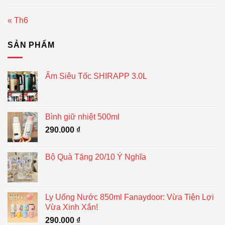
« Th6
SẢN PHẨM
Ấm Siêu Tốc SHIRAPP 3.0L
Bình giữ nhiệt 500ml
290.000
₫
Bộ Quà Tặng 20/10 Ý Nghĩa
Ly Uống Nước 850ml Fanaydoor: Vừa Tiện Lợi
Vừa Xinh Xắn!
290.000
₫