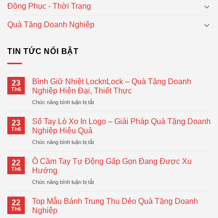
Đồng Phục - Thời Trang
Quà Tặng Doanh Nghiệp
TIN TỨC NỔI BẬT
Bình Giữ Nhiệt LocknLock – Quà Tặng Doanh
23
Th6
Nghiệp Hiện Đại, Thiết Thực
ở
Chức năng bình luận bị tắt
Bình
Giữ
Sổ Tay Lò Xo In Logo – Giải Pháp Quà Tặng Doanh
23
Nhiệt
Th6
Nghiệp Hiệu Quả
LocknLock
ở
Chức năng bình luận bị tắt
–
Sổ
Quà
Tay
Tặng
Ô Cầm Tay Tự Động Gấp Gọn Đang Được Xu
22
Lò
Doanh
Th6
Hướng
Xo
Nghiệp
ở
Chức năng bình luận bị tắt
In
Hiện
Ô
Logo
Đại,
Cầm
–
Top Mẫu Bánh Trung Thu Dẻo Quà Tặng Doanh
Thiết
22
Tay
Giải
Th6
Nghiệp
Thực
Tự
Pháp