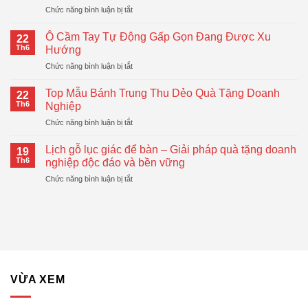
ở
Chức năng bình luận bị tắt
–
Sổ
Quà
Tay
Tặng
Ô Cầm Tay Tự Động Gấp Gọn Đang Được Xu
22
Lò
Doanh
Th6
Hướng
Xo
Nghiệp
ở
Chức năng bình luận bị tắt
In
Hiện
Ô
Logo
Đại,
Cầm
–
Top Mẫu Bánh Trung Thu Dẻo Quà Tặng Doanh
Thiết
22
Tay
Giải
Th6
Nghiệp
Thực
Tự
Pháp
ở
Chức năng bình luận bị tắt
Động
Quà
Top
Gấp
Tặng
Mẫu
Gọn
Lịch gỗ lục giác để bàn – Giải pháp quà tặng doanh
Doanh
19
Bánh
Đang
Th6
nghiệp độc đáo và bền vững
Nghiệp
Trung
Được
Hiệu
ở
Chức năng bình luận bị tắt
Thu
Xu
Quả
Lịch
Dẻo
Hướng
gỗ
Quà
lục
Tặng
giác
Doanh
để
Nghiệp
bàn
–
Giải
VỪA XEM
pháp
quà
tặng