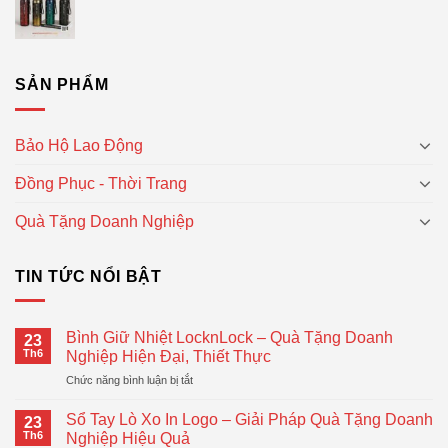
SẢN PHẨM
Bảo Hộ Lao Động
Đồng Phục - Thời Trang
Quà Tặng Doanh Nghiệp
TIN TỨC NỔI BẬT
Bình Giữ Nhiệt LocknLock – Quà Tặng Doanh
23
Th6
Nghiệp Hiện Đại, Thiết Thực
ở
Chức năng bình luận bị tắt
Bình
Giữ
Sổ Tay Lò Xo In Logo – Giải Pháp Quà Tặng Doanh
23
Nhiệt
Th6
Nghiệp Hiệu Quả
LocknLock