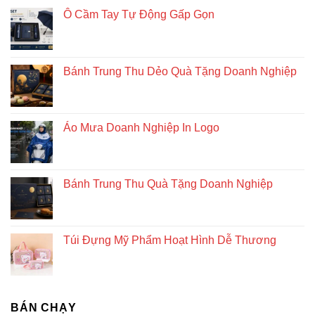
doanh
Ô Cầm Tay Tự Động Gấp Gọn
nghiệp
độc
đáo
và
Bánh Trung Thu Dẻo Quà Tặng Doanh Nghiệp
bền
vững
Áo Mưa Doanh Nghiệp In Logo
Bánh Trung Thu Quà Tặng Doanh Nghiệp
Túi Đựng Mỹ Phẩm Hoạt Hình Dễ Thương
BÁN CHẠY