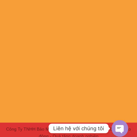
Liên hệ với chúng tôi
Công Ty TNHH Bảo Minh HBC | Chuyên Đồng phục - Bảo hộ lao
động - Quà tặng doanh nghiệp