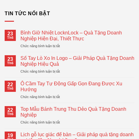
TIN TỨC NỔI BẬT
Bình Giữ Nhiệt LocknLock – Quà Tặng Doanh
23
Th6
Nghiệp Hiện Đại, Thiết Thực
ở
Chức năng bình luận bị tắt
Bình
Giữ
Sổ Tay Lò Xo In Logo – Giải Pháp Quà Tặng Doanh
23
Nhiệt
Th6
Nghiệp Hiệu Quả
LocknLock
ở
Chức năng bình luận bị tắt
–
Sổ
Quà
Tay
Tặng
Ô Cầm Tay Tự Động Gấp Gọn Đang Được Xu
22
Lò
Doanh
Th6
Hướng
Xo
Nghiệp
ở
Chức năng bình luận bị tắt
In
Hiện
Ô
Logo
Đại,
Cầm
–
Top Mẫu Bánh Trung Thu Dẻo Quà Tặng Doanh
Thiết
22
Tay
Giải
Th6
Nghiệp
Thực
Tự
Pháp
ở
Chức năng bình luận bị tắt
Động
Quà
Top
Gấp
Tặng
Mẫu
Gọn
Lịch gỗ lục giác để bàn – Giải pháp quà tặng doanh
Doanh
19
Bánh
Đang