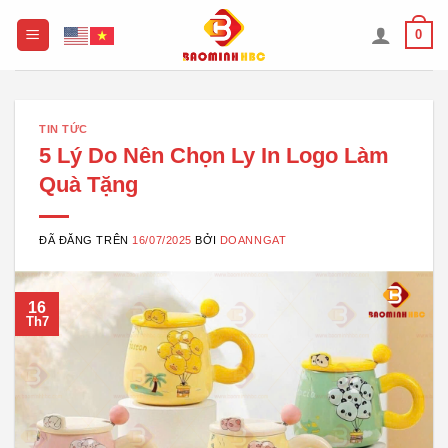
Chuyển
0
đến
nội
dung
TIN TỨC
5 Lý Do Nên Chọn Ly In Logo Làm
Quà Tặng
ĐÃ ĐĂNG TRÊN
16/07/2025
BỞI
DOANNGAT
16
Th7