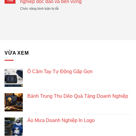
Th6
nghiệp độc đáo và bền vững
Nghiệp
Trung
Được
Hiệu
ở
Chức năng bình luận bị tắt
Thu
Xu
Quả
Lịch
Dẻo
Hướng
gỗ
Quà
lục
Tặng
giác
Doanh
để
Nghiệp
bàn
–
Giải
VỪA XEM
pháp
quà
tặng
doanh
Ô Cầm Tay Tự Động Gấp Gọn
nghiệp
độc
đáo
và
Bánh Trung Thu Dẻo Quà Tặng Doanh Nghiệp
bền
vững
Áo Mưa Doanh Nghiệp In Logo