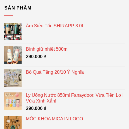
SẢN PHẨM
Ấm Siêu Tốc SHIRAPP 3.0L
Bình giữ nhiệt 500ml
290.000
₫
Bộ Quà Tặng 20/10 Ý Nghĩa
Ly Uống Nước 850ml Fanaydoor: Vừa Tiện Lợi
Vừa Xinh Xắn!
290.000
₫
MÓC KHÓA MICA IN LOGO