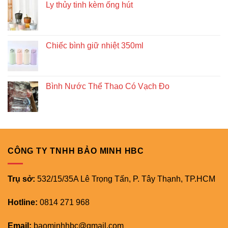
Ly thủy tinh kèm ống hút
Chiếc bình giữ nhiệt 350ml
Bình Nước Thể Thao Có Vạch Đo
CÔNG TY TNHH BẢO MINH HBC
Trụ sở:
532/15/35A Lê Trọng Tấn, P. Tây Thạnh, TP.HCM
Hotline:
0814 271 968
Email:
baominhhbc@gmail.com