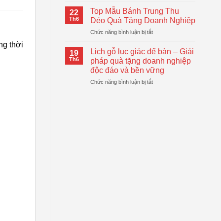
Logo
Thiết
Cầm
–
Top Mẫu Bánh Trung Thu
Thực
22
Tay
Giải
Th6
Dẻo Quà Tặng Doanh Nghiệp
Tự
Pháp
ở
Chức năng bình luận bị tắt
Động
Quà
Top
Gấp
Tặng
ng thời
Mẫu
Gọn
Lịch gỗ lục giác để bàn – Giải
Doanh
19
Bánh
Đang
Th6
pháp quà tặng doanh nghiệp
Nghiệp
Trung
Được
Hiệu
độc đáo và bền vững
Thu
Xu
Quả
ở
Chức năng bình luận bị tắt
Dẻo
Hướng
Lịch
Quà
gỗ
Tặng
lục
Doanh
giác
Nghiệp
để
bàn
–
Giải
pháp
quà
tặng
doanh
nghiệp
độc
đáo
và