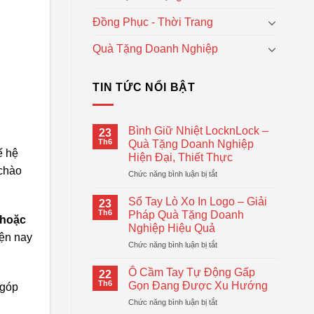
Đồng Phục - Thời Trang
Quà Tặng Doanh Nghiệp
TIN TỨC NỔI BẬT
Bình Giữ Nhiệt LocknLock –
23
Th6
Quà Tặng Doanh Nghiệp
ế hệ
Hiện Đại, Thiết Thực
 chào
ở
Chức năng bình luận bị tắt
Bình
Giữ
Sổ Tay Lò Xo In Logo – Giải
23
Nhiệt
Th6
Pháp Quà Tặng Doanh
 hoặc
LocknLock
Nghiệp Hiệu Quả
–
ện nay
ở
Chức năng bình luận bị tắt
Quà
Sổ
Tặng
Tay
Doanh
Ô Cầm Tay Tự Động Gấp
22
Lò
Nghiệp
Th6
Gọn Đang Được Xu Hướng
 góp
Xo
Hiện
ở
Chức năng bình luận bị tắt
In
Đại,
Ô