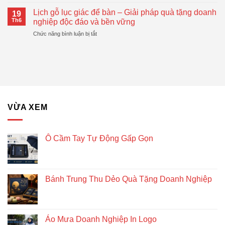
Top
Gấp
Tặng
Mẫu
Gọn
Lịch gỗ lục giác để bàn – Giải pháp quà tặng doanh
Doanh
19
Bánh
Đang
Th6
nghiệp độc đáo và bền vững
Nghiệp
Trung
Được
Hiệu
ở
Chức năng bình luận bị tắt
Thu
Xu
Quả
Lịch
Dẻo
Hướng
gỗ
Quà
lục
Tặng
giác
Doanh
để
Nghiệp
bàn
–
Giải
VỪA XEM
pháp
quà
tặng
doanh
Ô Cầm Tay Tự Động Gấp Gọn
nghiệp
độc
đáo
và
Bánh Trung Thu Dẻo Quà Tặng Doanh Nghiệp
bền
vững
Áo Mưa Doanh Nghiệp In Logo