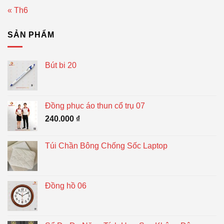
« Th6
SẢN PHẨM
Bút bi 20
Đồng phục áo thun cổ trụ 07
240.000
₫
Túi Chần Bông Chống Sốc Laptop
Đồng hồ 06