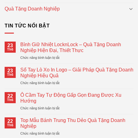
Quà Tặng Doanh Nghiệp
TIN TỨC NỔI BẬT
Bình Giữ Nhiệt LocknLock – Quà Tặng Doanh
23
Th6
Nghiệp Hiện Đại, Thiết Thực
ở
Chức năng bình luận bị tắt
Bình
Giữ
Sổ Tay Lò Xo In Logo – Giải Pháp Quà Tặng Doanh
23
Nhiệt
Th6
Nghiệp Hiệu Quả
LocknLock
ở
Chức năng bình luận bị tắt
–
Sổ
Quà
Tay
Tặng
Ô Cầm Tay Tự Động Gấp Gọn Đang Được Xu
22
Lò
Doanh
Th6
Hướng
Xo
Nghiệp
ở
Chức năng bình luận bị tắt
In
Hiện
Ô
Logo
Đại,
Cầm
–
Top Mẫu Bánh Trung Thu Dẻo Quà Tặng Doanh
Thiết
22
Tay
Giải
Th6
Nghiệp
Thực
Tự
Pháp
ở
Chức năng bình luận bị tắt
Động
Quà