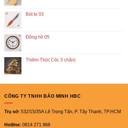
Bút bi 03
Đồng hồ 05
Thiềm Thừ( Cóc 3 chân)
CÔNG TY TNHH BẢO MINH HBC
Trụ sở:
532/15/35A Lê Trọng Tấn, P. Tây Thạnh, TP.HCM
Hotline:
0814 271 968