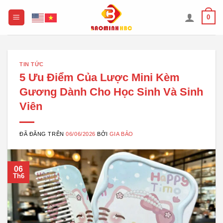
Chuyển
0
đến
nội
dung
TIN TỨC
5 Ưu Điểm Của Lược Mini Kèm
Gương Dành Cho Học Sinh Và Sinh
Viên
ĐÃ ĐĂNG TRÊN
06/06/2026
BỞI
GIA BẢO
06
Th6