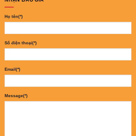
Họ tên(*)
Số điện thoại(*)
Email(*)
Message(*)