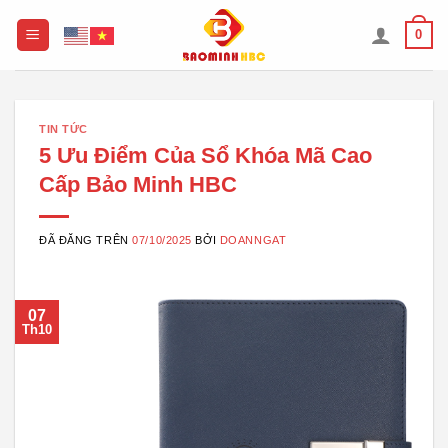
Chuyển
0
đến
nội
dung
TIN TỨC
5 Ưu Điểm Của Sổ Khóa Mã Cao
Cấp Bảo Minh HBC
ĐÃ ĐĂNG TRÊN
07/10/2025
BỞI
DOANNGAT
07
Th10