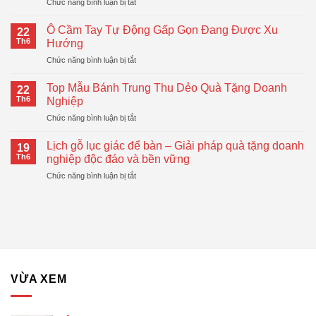
ở
Chức năng bình luận bị tắt
–
Sổ
Quà
Tay
Tặng
Ô Cầm Tay Tự Động Gấp Gọn Đang Được Xu
22
Lò
Doanh
Th6
Hướng
Xo
Nghiệp
ở
Chức năng bình luận bị tắt
In
Hiện
Ô
Logo
Đại,
Cầm
–
Top Mẫu Bánh Trung Thu Dẻo Quà Tặng Doanh
Thiết
22
Tay
Giải
Th6
Nghiệp
Thực
Tự
Pháp
ở
Chức năng bình luận bị tắt
Động
Quà
Top
Gấp
Tặng
Mẫu
Gọn
Lịch gỗ lục giác để bàn – Giải pháp quà tặng doanh
Doanh
19
Bánh
Đang
Th6
nghiệp độc đáo và bền vững
Nghiệp
Trung
Được
Hiệu
ở
Chức năng bình luận bị tắt
Thu
Xu
Quả
Lịch
Dẻo
Hướng
gỗ
Quà
lục
Tặng
giác
Doanh
để
Nghiệp
bàn
–
Giải
VỪA XEM
pháp
quà
tặng