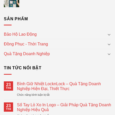
SẢN PHẨM
Bảo Hộ Lao Động
Đồng Phục - Thời Trang
Quà Tặng Doanh Nghiệp
TIN TỨC NỔI BẬT
Bình Giữ Nhiệt LocknLock – Quà Tặng Doanh
23
Th6
Nghiệp Hiện Đại, Thiết Thực
ở
Chức năng bình luận bị tắt
Bình
Giữ
Sổ Tay Lò Xo In Logo – Giải Pháp Quà Tặng Doanh
23
Nhiệt
Th6
Nghiệp Hiệu Quả
LocknLock