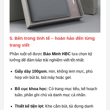
5. Bên trong tinh tế – hoàn hảo đến từng
trang viết
Phần ruột sổ được
Bảo Minh HBC
lựa chọn kỹ
lưỡng để đảm bảo trải nghiệm viết tốt nhất:
Giấy dày 100gsm
, mịn, không lem mực, phù
hợp với bút bi, bút máy hoặc gel.
Bố cục khoa học:
Có trang mục tiêu, kế hoạch
tuần, phần ghi chú và danh mục cá nhân.
Thiết kế tiện lợi:
Khe cắm bút, túi đựng danh