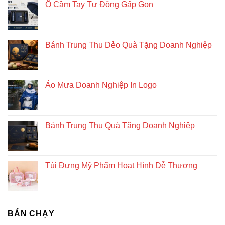
doanh
Ô Cầm Tay Tự Động Gấp Gọn
nghiệp
độc
đáo
và
Bánh Trung Thu Dẻo Quà Tặng Doanh Nghiệp
bền
vững
Áo Mưa Doanh Nghiệp In Logo
Bánh Trung Thu Quà Tặng Doanh Nghiệp
Túi Đựng Mỹ Phẩm Hoạt Hình Dễ Thương
BÁN CHẠY