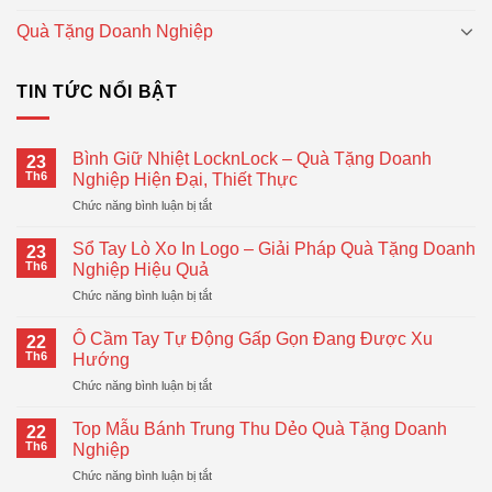
Quà Tặng Doanh Nghiệp
TIN TỨC NỔI BẬT
Bình Giữ Nhiệt LocknLock – Quà Tặng Doanh
23
Th6
Nghiệp Hiện Đại, Thiết Thực
ở
Chức năng bình luận bị tắt
Bình
Giữ
Sổ Tay Lò Xo In Logo – Giải Pháp Quà Tặng Doanh
23
Nhiệt
Th6
Nghiệp Hiệu Quả
LocknLock
ở
Chức năng bình luận bị tắt
–
Sổ
Quà
Tay
Tặng
Ô Cầm Tay Tự Động Gấp Gọn Đang Được Xu
22
Lò
Doanh
Th6
Hướng
Xo
Nghiệp
ở
Chức năng bình luận bị tắt
In
Hiện
Ô
Logo
Đại,
Cầm
–
Top Mẫu Bánh Trung Thu Dẻo Quà Tặng Doanh
Thiết
22
Tay
Giải
Th6
Nghiệp
Thực
Tự
Pháp
ở
Chức năng bình luận bị tắt
Động
Quà