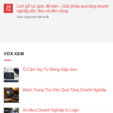
Top
Gấp
Tặng
Mẫu
Gọn
Lịch gỗ lục giác để bàn – Giải pháp quà tặng doanh
Doanh
19
Bánh
Đang
Th6
nghiệp độc đáo và bền vững
Nghiệp
Trung
Được
Hiệu
ở
Chức năng bình luận bị tắt
Thu
Xu
Quả
Lịch
Dẻo
Hướng
gỗ
Quà
lục
Tặng
giác
Doanh
để
Nghiệp
bàn
–
Giải
VỪA XEM
pháp
quà
tặng
doanh
Ô Cầm Tay Tự Động Gấp Gọn
nghiệp
độc
đáo
và
Bánh Trung Thu Dẻo Quà Tặng Doanh Nghiệp
bền
vững
Áo Mưa Doanh Nghiệp In Logo