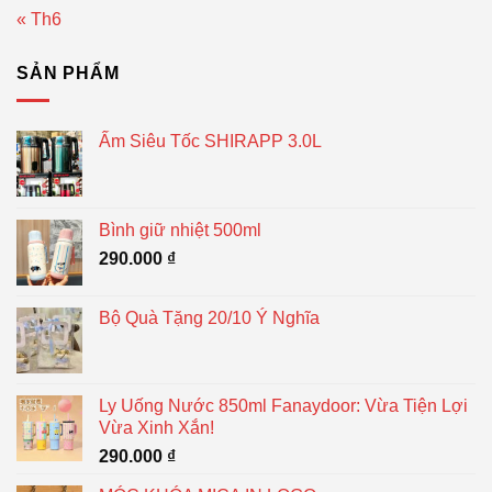
« Th6
SẢN PHẨM
Ấm Siêu Tốc SHIRAPP 3.0L
Bình giữ nhiệt 500ml
290.000
₫
Bộ Quà Tặng 20/10 Ý Nghĩa
Ly Uống Nước 850ml Fanaydoor: Vừa Tiện Lợi
Vừa Xinh Xắn!
290.000
₫