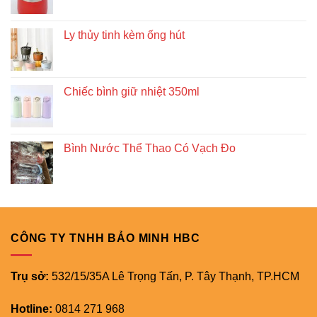
Ly thủy tinh kèm ống hút
Chiếc bình giữ nhiệt 350ml
Bình Nước Thể Thao Có Vạch Đo
CÔNG TY TNHH BẢO MINH HBC
Trụ sở:
532/15/35A Lê Trọng Tấn, P. Tây Thạnh, TP.HCM
Hotline:
0814 271 968