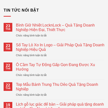
TIN TỨC NỔI BẬT
Bình Giữ Nhiệt LocknLock – Quà Tặng Doanh
23
Th6
Nghiệp Hiện Đại, Thiết Thực
ở
Chức năng bình luận bị tắt
Bình
Giữ
Sổ Tay Lò Xo In Logo – Giải Pháp Quà Tặng Doanh
23
Nhiệt
Th6
Nghiệp Hiệu Quả
LocknLock
ở
Chức năng bình luận bị tắt
–
Sổ
Quà
Tay
Tặng
Ô Cầm Tay Tự Động Gấp Gọn Đang Được Xu
22
Lò
Doanh
Th6
Hướng
Xo
Nghiệp
ở
Chức năng bình luận bị tắt
In
Hiện
Ô
Logo
Đại,
Cầm
–
Top Mẫu Bánh Trung Thu Dẻo Quà Tặng Doanh
Thiết
22
Tay
Giải
Th6
Nghiệp
Thực
Tự
Pháp
ở
Chức năng bình luận bị tắt
Động
Quà
Top
Gấp
Tặng
Mẫu
Gọn
Lịch gỗ lục giác để bàn – Giải pháp quà tặng doanh
Doanh
19
Bánh
Đang
Th6