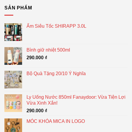
SẢN PHẨM
Ấm Siêu Tốc SHIRAPP 3.0L
Bình giữ nhiệt 500ml
290.000
₫
Bộ Quà Tặng 20/10 Ý Nghĩa
Ly Uống Nước 850ml Fanaydoor: Vừa Tiện Lợi
Vừa Xinh Xắn!
290.000
₫
MÓC KHÓA MICA IN LOGO