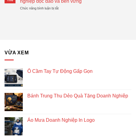
nghiệp độc đáo và bền vững
Nghiệp
Trung
Được
Hiệu
ở
Chức năng bình luận bị tắt
Thu
Xu
Quả
Lịch
Dẻo
Hướng
gỗ
Quà
lục
Tặng
giác
Doanh
để
Nghiệp
bàn
–
Giải
VỪA XEM
pháp
quà
tặng
doanh
Ô Cầm Tay Tự Động Gấp Gọn
nghiệp
độc
đáo
và
Bánh Trung Thu Dẻo Quà Tặng Doanh Nghiệp
bền
vững
Áo Mưa Doanh Nghiệp In Logo