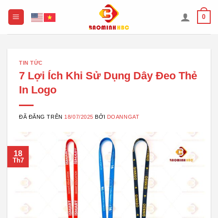
Chuyển
0
đến
nội
dung
TIN TỨC
7 Lợi Ích Khi Sử Dụng Dây Đeo Thẻ
In Logo
ĐÃ ĐĂNG TRÊN
18/07/2025
BỞI
DOANNGAT
18
Th7