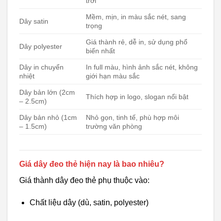
trời
Mềm, mịn, in màu sắc nét, sang
Dây satin
trọng
Giá thành rẻ, dễ in, sử dụng phổ
Dây polyester
biến nhất
Dây in chuyển
In full màu, hình ảnh sắc nét, không
nhiệt
giới hạn màu sắc
Dây bản lớn (2cm
Thích hợp in logo, slogan nổi bật
– 2.5cm)
Dây bản nhỏ (1cm
Nhỏ gọn, tinh tế, phù hợp môi
– 1.5cm)
trường văn phòng
Giá dây đeo thẻ hiện nay là bao nhiêu?
Giá thành dây đeo thẻ phụ thuộc vào:
Chất liệu dây (dù, satin, polyester)