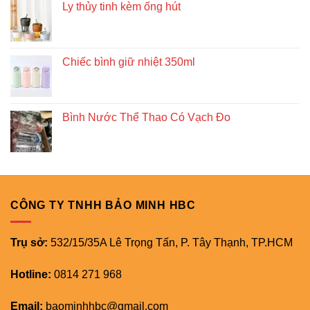
Ly thủy tinh kèm ống hút
Chiếc bình giữ nhiệt 350ml
Bình Nước Thể Thao Có Vạch Đo
CÔNG TY TNHH BẢO MINH HBC
Trụ sở:
532/15/35A Lê Trọng Tấn, P. Tây Thạnh, TP.HCM
Hotline:
0814 271 968
Email:
baominhhbc@gmail.com