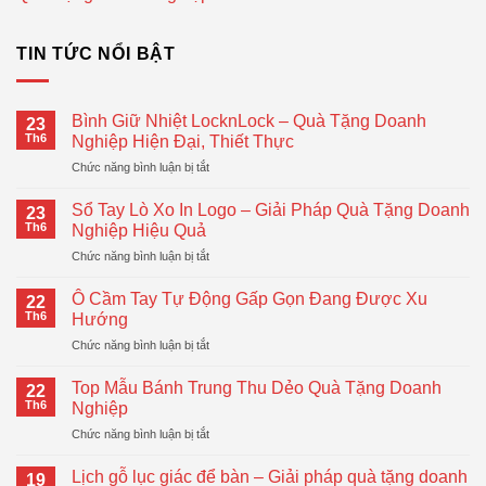
TIN TỨC NỔI BẬT
Bình Giữ Nhiệt LocknLock – Quà Tặng Doanh
23
Th6
Nghiệp Hiện Đại, Thiết Thực
ở
Chức năng bình luận bị tắt
Bình
Giữ
Sổ Tay Lò Xo In Logo – Giải Pháp Quà Tặng Doanh
23
Nhiệt
Th6
Nghiệp Hiệu Quả
LocknLock
ở
Chức năng bình luận bị tắt
–
Sổ
Quà
Tay
Tặng
Ô Cầm Tay Tự Động Gấp Gọn Đang Được Xu
22
Lò
Doanh
Th6
Hướng
Xo
Nghiệp
ở
Chức năng bình luận bị tắt
In
Hiện
Ô
Logo
Đại,
Cầm
–
Top Mẫu Bánh Trung Thu Dẻo Quà Tặng Doanh
Thiết
22
Tay
Giải
Th6
Nghiệp
Thực
Tự
Pháp
ở
Chức năng bình luận bị tắt
Động
Quà
Top
Gấp
Tặng
Mẫu
Gọn
Lịch gỗ lục giác để bàn – Giải pháp quà tặng doanh
Doanh
19