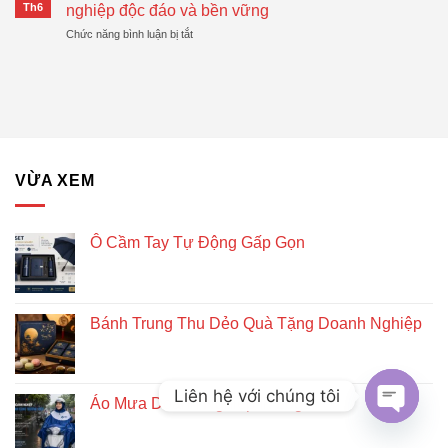
Bánh
Đang
Th6
nghiệp độc đáo và bền vững
Nghiệp
Trung
Được
Hiệu
ở
Chức năng bình luận bị tắt
Thu
Xu
Quả
Lịch
Dẻo
Hướng
gỗ
Quà
lục
Tặng
giác
Doanh
để
Nghiệp
bàn
–
Giải
VỪA XEM
pháp
quà
tặng
doanh
Ô Cầm Tay Tự Động Gấp Gọn
nghiệp
độc
đáo
và
Bánh Trung Thu Dẻo Quà Tặng Doanh Nghiệp
bền
vững
Liên hệ với chúng tôi
Áo Mưa Doanh Nghiệp In Logo
OPEN