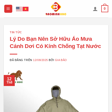
Chuyển
0
đến
nội
dung
TIN TỨC
Lý Do Bạn Nên Sở Hữu Áo Mưa
Cánh Dơi Có Kính Chống Tạt Nước
ĐÃ ĐĂNG TRÊN
12/08/2025
BỞI
GIA BẢO
12
Th8