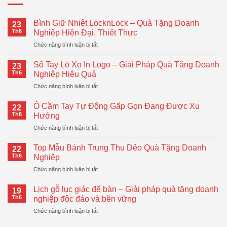
Bình Giữ Nhiệt LocknLock – Quà Tặng Doanh
23
Th6
Nghiệp Hiện Đại, Thiết Thực
ở
Chức năng bình luận bị tắt
Bình
Giữ
Sổ Tay Lò Xo In Logo – Giải Pháp Quà Tặng Doanh
23
Nhiệt
Th6
Nghiệp Hiệu Quả
LocknLock
ở
Chức năng bình luận bị tắt
–
Sổ
Quà
Tay
Tặng
Ô Cầm Tay Tự Động Gấp Gọn Đang Được Xu
22
Lò
Doanh
Th6
Hướng
Xo
Nghiệp
ở
Chức năng bình luận bị tắt
In
Hiện
Ô
Logo
Đại,
Cầm
–
Top Mẫu Bánh Trung Thu Dẻo Quà Tặng Doanh
Thiết
22
Tay
Giải
Th6
Nghiệp
Thực
Tự
Pháp
ở
Chức năng bình luận bị tắt
Động
Quà
Top
Gấp
Tặng
Mẫu
Gọn
Lịch gỗ lục giác để bàn – Giải pháp quà tặng doanh
Doanh
19
Bánh
Đang
Th6
nghiệp độc đáo và bền vững
Nghiệp
Trung
Được
Hiệu
ở
Chức năng bình luận bị tắt
Thu
Xu
Quả
Lịch
Dẻo
Hướng