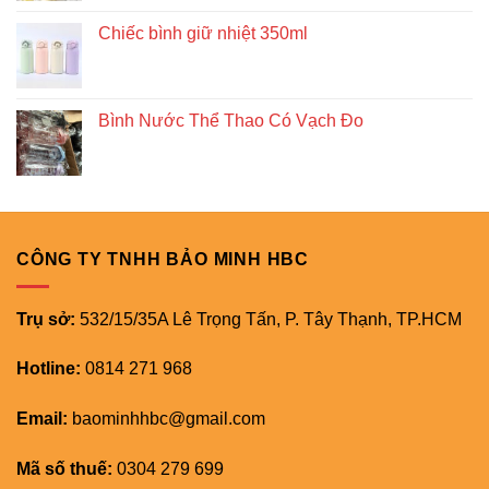
Chiếc bình giữ nhiệt 350ml
Bình Nước Thể Thao Có Vạch Đo
CÔNG TY TNHH BẢO MINH HBC
Trụ sở:
532/15/35A Lê Trọng Tấn, P. Tây Thạnh, TP.HCM
Hotline:
0814 271 968
Email:
baominhhbc@gmail.com
Mã số thuế:
0304 279 699