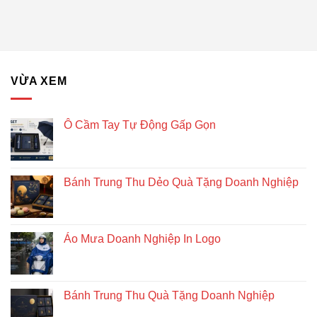
gỗ
Quà
lục
Tặng
giác
Doanh
để
Nghiệp
bàn
–
Giải
VỪA XEM
pháp
quà
tặng
doanh
Ô Cầm Tay Tự Động Gấp Gọn
nghiệp
độc
đáo
và
Bánh Trung Thu Dẻo Quà Tặng Doanh Nghiệp
bền
vững
Áo Mưa Doanh Nghiệp In Logo
Bánh Trung Thu Quà Tặng Doanh Nghiệp