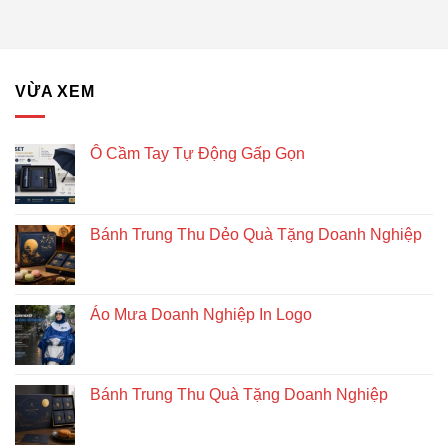
giác
Doanh
để
Nghiệp
bàn
–
Giải
VỪA XEM
pháp
quà
tặng
doanh
Ô Cầm Tay Tự Động Gấp Gọn
nghiệp
độc
đáo
và
Bánh Trung Thu Dẻo Quà Tặng Doanh Nghiệp
bền
vững
Áo Mưa Doanh Nghiệp In Logo
Bánh Trung Thu Quà Tặng Doanh Nghiệp