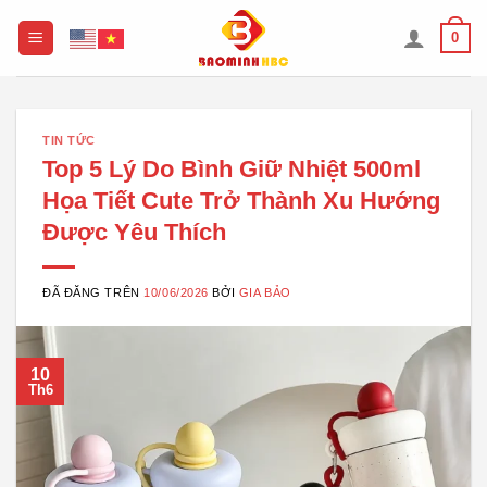
Chuyển
0
đến
nội
dung
TIN TỨC
Top 5 Lý Do Bình Giữ Nhiệt 500ml
Họa Tiết Cute Trở Thành Xu Hướng
Được Yêu Thích
ĐÃ ĐĂNG TRÊN
10/06/2026
BỞI
GIA BẢO
10
Th6