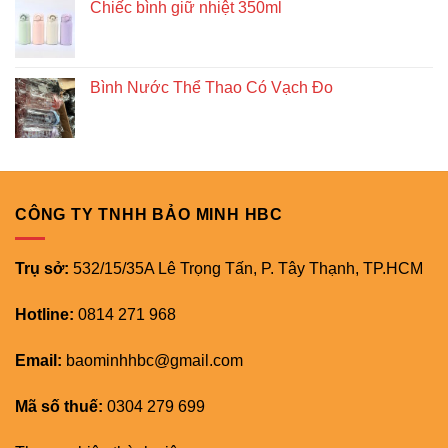
Chiếc bình giữ nhiệt 350ml
Bình Nước Thể Thao Có Vạch Đo
CÔNG TY TNHH BẢO MINH HBC
Trụ sở:
532/15/35A Lê Trọng Tấn, P. Tây Thạnh, TP.HCM
Hotline:
0814 271 968
Email:
baominhhbc@gmail.com
Mã số thuế:
0304 279 699