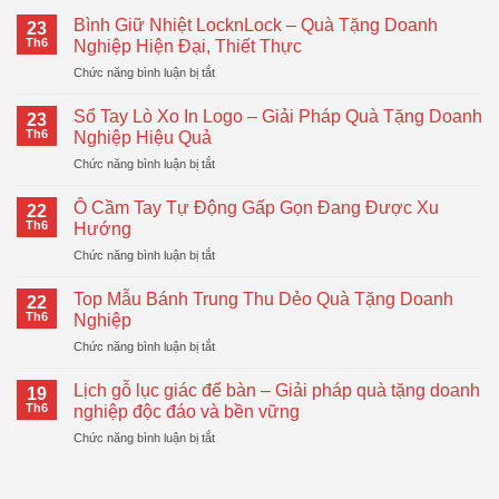
Bình Giữ Nhiệt LocknLock – Quà Tặng Doanh
23
Th6
Nghiệp Hiện Đại, Thiết Thực
ở
Chức năng bình luận bị tắt
Bình
Giữ
Sổ Tay Lò Xo In Logo – Giải Pháp Quà Tặng Doanh
23
Nhiệt
Th6
Nghiệp Hiệu Quả
LocknLock
ở
Chức năng bình luận bị tắt
–
Sổ
Quà
Tay
Tặng
Ô Cầm Tay Tự Động Gấp Gọn Đang Được Xu
22
Lò
Doanh
Th6
Hướng
Xo
Nghiệp
ở
Chức năng bình luận bị tắt
In
Hiện
Ô
Logo
Đại,
Cầm
–
Top Mẫu Bánh Trung Thu Dẻo Quà Tặng Doanh
Thiết
22
Tay
Giải
Th6
Nghiệp
Thực
Tự
Pháp
ở
Chức năng bình luận bị tắt
Động
Quà
Top
Gấp
Tặng
Mẫu
Gọn
Lịch gỗ lục giác để bàn – Giải pháp quà tặng doanh
Doanh
19
Bánh
Đang
Th6
nghiệp độc đáo và bền vững
Nghiệp
Trung
Được
Hiệu
ở
Chức năng bình luận bị tắt
Thu
Xu
Quả
Lịch
Dẻo
Hướng
gỗ
Quà
lục
Tặng