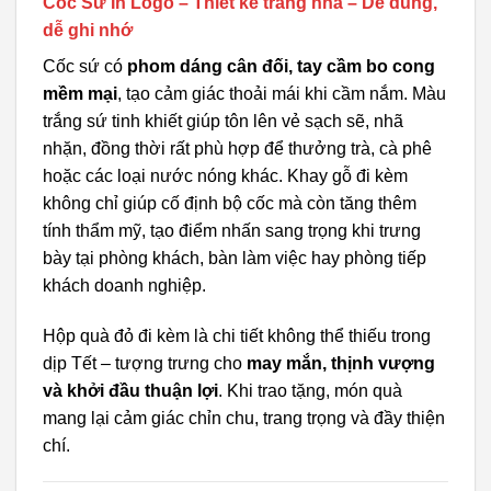
Cốc Sứ In Logo – Thiết kế trang nhã – Dễ dùng,
dễ ghi nhớ
Cốc sứ có
phom dáng cân đối, tay cầm bo cong
mềm mại
, tạo cảm giác thoải mái khi cầm nắm. Màu
trắng sứ tinh khiết giúp tôn lên vẻ sạch sẽ, nhã
nhặn, đồng thời rất phù hợp để thưởng trà, cà phê
hoặc các loại nước nóng khác. Khay gỗ đi kèm
không chỉ giúp cố định bộ cốc mà còn tăng thêm
tính thẩm mỹ, tạo điểm nhấn sang trọng khi trưng
bày tại phòng khách, bàn làm việc hay phòng tiếp
khách doanh nghiệp.
Hộp quà đỏ đi kèm là chi tiết không thể thiếu trong
dịp Tết – tượng trưng cho
may mắn, thịnh vượng
và khởi đầu thuận lợi
. Khi trao tặng, món quà
mang lại cảm giác chỉn chu, trang trọng và đầy thiện
chí.