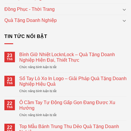
Đồng Phục - Thời Trang
Quà Tặng Doanh Nghiệp
TIN TỨC NỔI BẬT
Bình Giữ Nhiệt LocknLock – Quà Tặng Doanh
23
Th6
Nghiệp Hiện Đại, Thiết Thực
ở
Chức năng bình luận bị tắt
Bình
Giữ
Sổ Tay Lò Xo In Logo – Giải Pháp Quà Tặng Doanh
23
Nhiệt
Th6
Nghiệp Hiệu Quả
LocknLock
ở
Chức năng bình luận bị tắt
–
Sổ
Quà
Tay
Tặng
Ô Cầm Tay Tự Động Gấp Gọn Đang Được Xu
22
Lò
Doanh
Th6
Hướng
Xo
Nghiệp
ở
Chức năng bình luận bị tắt
In
Hiện
Ô
Logo
Đại,
Cầm
–
Top Mẫu Bánh Trung Thu Dẻo Quà Tặng Doanh
Thiết
22
Tay
Giải
Th6