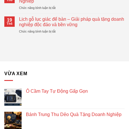
Nghiệp
Thực
Tự
Pháp
ở
Chức năng bình luận bị tắt
Động
Quà
Top
Gấp
Tặng
Mẫu
Gọn
Lịch gỗ lục giác để bàn – Giải pháp quà tặng doanh
Doanh
19
Bánh
Đang
Th6
nghiệp độc đáo và bền vững
Nghiệp
Trung
Được
Hiệu
ở
Chức năng bình luận bị tắt
Thu
Xu
Quả
Lịch
Dẻo
Hướng
gỗ
Quà
lục
Tặng
giác
Doanh
để
Nghiệp
bàn
–
Giải
VỪA XEM
pháp
quà
tặng
doanh
Ô Cầm Tay Tự Động Gấp Gọn
nghiệp
độc
đáo
và
Bánh Trung Thu Dẻo Quà Tặng Doanh Nghiệp
bền
vững