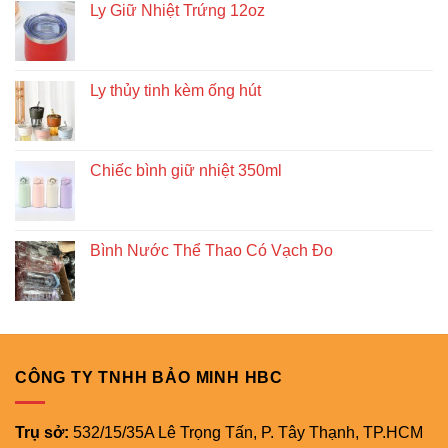
Ly Giữ Nhiệt Trứng 12oz
Ly thủy tinh kèm ống hút
Chiếc bình giữ nhiệt 350ml
Bình Nước Thể Thao Có Vạch Đo
CÔNG TY TNHH BẢO MINH HBC
Trụ sở:
532/15/35A Lê Trọng Tấn, P. Tây Thạnh, TP.HCM