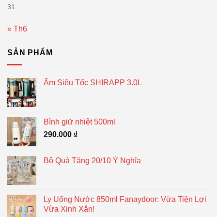
31
« Th6
SẢN PHẨM
Ấm Siêu Tốc SHIRAPP 3.0L
Bình giữ nhiệt 500ml
290.000
₫
Bộ Quà Tặng 20/10 Ý Nghĩa
Ly Uống Nước 850ml Fanaydoor: Vừa Tiện Lợi
Vừa Xinh Xắn!