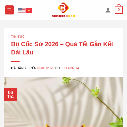
Chuyển
0
đến
nội
dung
TIN TỨC
Bộ Cốc Sứ 2026 – Quà Tết Gắn Kết
Dài Lâu
ĐÃ ĐĂNG TRÊN
06/01/2026
BỞI
DOANNGAT
06
Th1