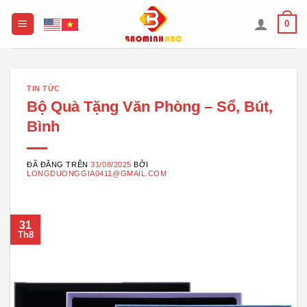
Chuyển
0
đến
nội
dung
TIN TỨC
Bộ Quà Tặng Văn Phòng – Sổ, Bút,
Bình
ĐÃ ĐĂNG TRÊN
31/08/2025
BỞI
LONGDUONGGIA0411@GMAIL.COM
31
Th8