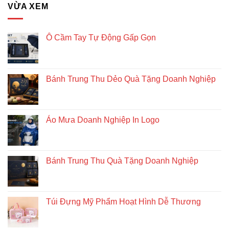
Giải
VỪA XEM
pháp
quà
tặng
doanh
Ô Cầm Tay Tự Động Gấp Gọn
nghiệp
độc
đáo
và
Bánh Trung Thu Dẻo Quà Tặng Doanh Nghiệp
bền
vững
Áo Mưa Doanh Nghiệp In Logo
Bánh Trung Thu Quà Tặng Doanh Nghiệp
Túi Đựng Mỹ Phẩm Hoạt Hình Dễ Thương