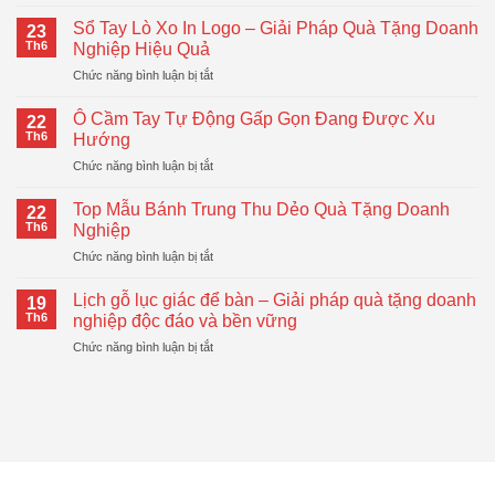
Bình
Giữ
Sổ Tay Lò Xo In Logo – Giải Pháp Quà Tặng Doanh
23
Nhiệt
Th6
Nghiệp Hiệu Quả
LocknLock
ở
Chức năng bình luận bị tắt
–
Sổ
Quà
Tay
Tặng
Ô Cầm Tay Tự Động Gấp Gọn Đang Được Xu
22
Lò
Doanh
Th6
Hướng
Xo
Nghiệp
ở
Chức năng bình luận bị tắt
In
Hiện
Ô
Logo
Đại,
Cầm
–
Top Mẫu Bánh Trung Thu Dẻo Quà Tặng Doanh
Thiết
22
Tay
Giải
Th6
Nghiệp
Thực
Tự
Pháp
ở
Chức năng bình luận bị tắt
Động
Quà
Top
Gấp
Tặng
Mẫu
Gọn
Lịch gỗ lục giác để bàn – Giải pháp quà tặng doanh
Doanh
19
Bánh
Đang
Th6
nghiệp độc đáo và bền vững
Nghiệp
Trung
Được
Hiệu
ở
Chức năng bình luận bị tắt
Thu
Xu
Quả
Lịch
Dẻo
Hướng
gỗ
Quà
lục
Tặng
giác
Doanh
để
Nghiệp
bàn
–