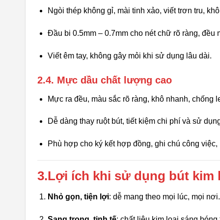
Ngòi thép không gỉ, mài tinh xảo, viết trơn tru, kh
Đầu bi 0.5mm – 0.7mm cho nét chữ rõ ràng, đều 
Viết êm tay, không gây mỏi khi sử dụng lâu dài.
2.4. Mực dầu chất lượng cao
Mực ra đều, màu sắc rõ ràng, khô nhanh, chống l
Dễ dàng thay ruột bút, tiết kiệm chi phí và sử dụng
Phù hợp cho ký kết hợp đồng, ghi chú công việc, h
3.Lợi ích khi sử dụng bút kim 
Nhỏ gọn, tiện lợi
: dễ mang theo mọi lúc, mọi nơi.
Sang trọng, tinh tế
: chất liệu kim loại sáng bón