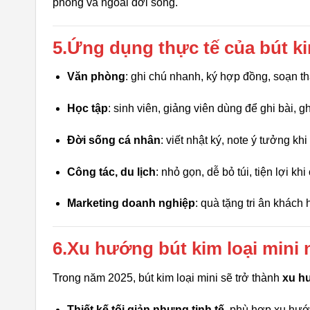
phòng và ngoài đời sống.
5.Ứng dụng thực tế của bút ki
Văn phòng
: ghi chú nhanh, ký hợp đồng, soạn thả
Học tập
: sinh viên, giảng viên dùng để ghi bài, gh
Đời sống cá nhân
: viết nhật ký, note ý tưởng khi
Công tác, du lịch
: nhỏ gọn, dễ bỏ túi, tiện lợi kh
Marketing doanh nghiệp
: quà tặng tri ân khách 
6.Xu hướng bút kim loại mini
Trong năm 2025, bút kim loại mini sẽ trở thành
xu h
Thiết kế tối giản nhưng tinh tế
, phù hợp xu hướ