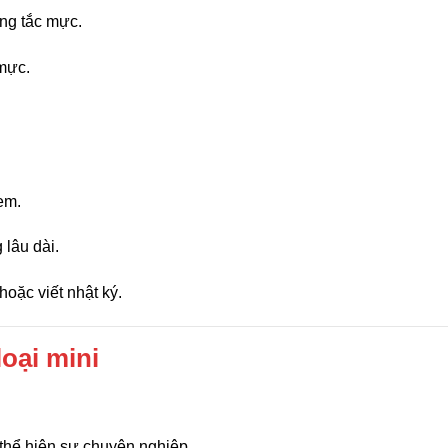
ông tắc mực.
mực.
em.
 lâu dài.
oặc viết nhật ký.
loại mini
g thể hiện sự chuyên nghiệp.