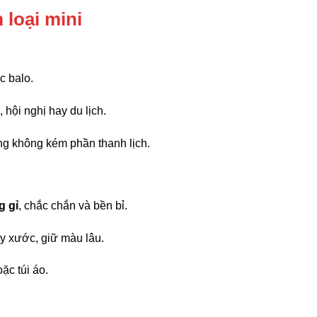
 loại mini
c balo.
hội nghị hay du lịch.
g không kém phần thanh lịch.
g gỉ
, chắc chắn và bền bỉ.
ầy xước, giữ màu lâu.
ặc túi áo.