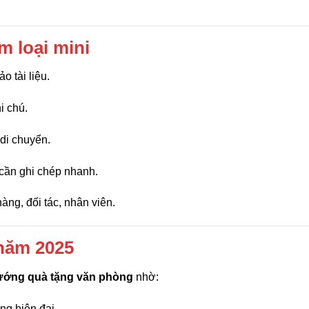
m loại mini
o tài liệu.
i chú.
 di chuyển.
i cần ghi chép nhanh.
hàng, đối tác, nhân viên.
 năm 2025
ướng quà tặng văn phòng
nhờ:
ng hiện đại.