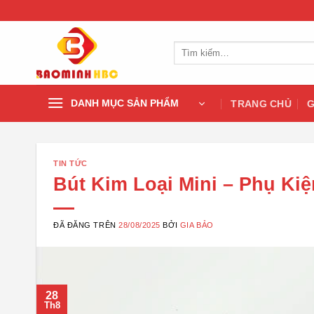
Chuyển
đến
nội
Tìm
dung
kiếm:
DANH MỤC SẢN PHẨM
TRANG CHỦ
G
TIN TỨC
Bút Kim Loại Mini – Phụ Ki
ĐÃ ĐĂNG TRÊN
28/08/2025
BỞI
GIA BẢO
28
Th8