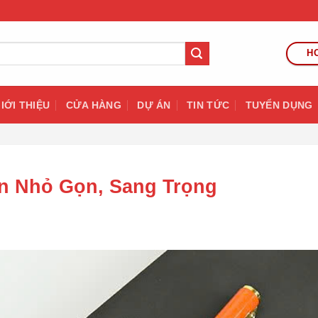
HO
IỚI THIỆU
CỬA HÀNG
DỰ ÁN
TIN TỨC
TUYỂN DỤNG
ện Nhỏ Gọn, Sang Trọng