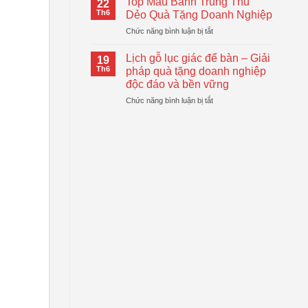
Top Mẫu Bánh Trung Thu
22
Tay
Giải
Th6
Dẻo Quà Tặng Doanh Nghiệp
Tự
Pháp
ở
Chức năng bình luận bị tắt
Động
Quà
Top
Gấp
Tặng
Mẫu
Gọn
Lịch gỗ lục giác để bàn – Giải
Doanh
19
Bánh
Đang
Th6
pháp quà tặng doanh nghiệp
Nghiệp
Trung
Được
Hiệu
độc đáo và bền vững
Thu
Xu
Quả
ở
Chức năng bình luận bị tắt
Dẻo
Hướng
Lịch
Quà
gỗ
Tặng
lục
Doanh
giác
Nghiệp
để
bàn
–
Giải
pháp
quà
tặng
doanh
nghiệp
độc
đáo
và
bền