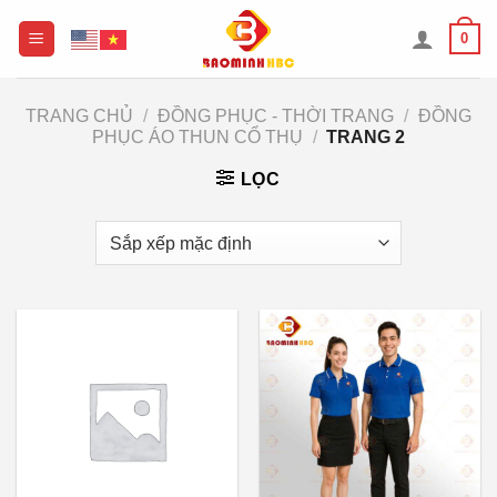
Chuyển
0
đến
nội
dung
TRANG CHỦ
/
ĐỒNG PHỤC - THỜI TRANG
/
ĐỒNG
PHỤC ÁO THUN CỔ THỤ
/
TRANG 2
LỌC