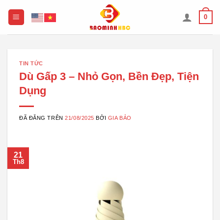
Chuyển
0
đến
nội
dung
TIN TỨC
Dù Gấp 3 – Nhỏ Gọn, Bền Đẹp, Tiện
Dụng
ĐÃ ĐĂNG TRÊN
21/08/2025
BỞI
GIA BẢO
21
Th8