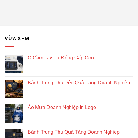
Hướng
gỗ
Quà
lục
Tặng
giác
Doanh
để
Nghiệp
bàn
–
Giải
VỪA XEM
pháp
quà
tặng
doanh
Ô Cầm Tay Tự Động Gấp Gọn
nghiệp
độc
đáo
và
Bánh Trung Thu Dẻo Quà Tặng Doanh Nghiệp
bền
vững
Áo Mưa Doanh Nghiệp In Logo
Bánh Trung Thu Quà Tặng Doanh Nghiệp