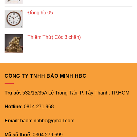
Đồng hồ 05
Thiềm Thừ( Cóc 3 chân)
CÔNG TY TNHH BẢO MINH HBC
Trụ sở:
532/15/35A Lê Trọng Tấn, P. Tây Thạnh, TP.HCM
Hotline:
0814 271 968
Email:
baominhhbc@gmail.com
Mã số thuế:
0304 279 699