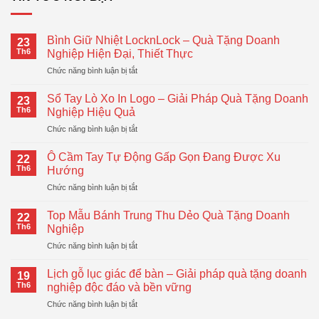
Bình Giữ Nhiệt LocknLock – Quà Tặng Doanh
23
Th6
Nghiệp Hiện Đại, Thiết Thực
ở
Chức năng bình luận bị tắt
Bình
Giữ
Sổ Tay Lò Xo In Logo – Giải Pháp Quà Tặng Doanh
23
Nhiệt
Th6
Nghiệp Hiệu Quả
LocknLock
ở
Chức năng bình luận bị tắt
–
Sổ
Quà
Tay
Tặng
Ô Cầm Tay Tự Động Gấp Gọn Đang Được Xu
22
Lò
Doanh
Th6
Hướng
Xo
Nghiệp
ở
Chức năng bình luận bị tắt
In
Hiện
Ô
Logo
Đại,
Cầm
–
Top Mẫu Bánh Trung Thu Dẻo Quà Tặng Doanh
Thiết
22
Tay
Giải
Th6
Nghiệp
Thực
Tự
Pháp
ở
Chức năng bình luận bị tắt
Động
Quà
Top
Gấp
Tặng
Mẫu
Gọn
Lịch gỗ lục giác để bàn – Giải pháp quà tặng doanh
Doanh
19
Bánh
Đang
Th6
nghiệp độc đáo và bền vững
Nghiệp
Trung
Được
Hiệu
ở
Chức năng bình luận bị tắt
Thu
Xu
Quả
Lịch
Dẻo