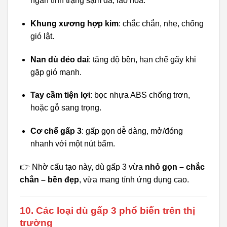
ngăn tình trạng sạm da, lão hóa.
Khung xương hợp kim
: chắc chắn, nhẹ, chống
gió lật.
Nan dù dẻo dai
: tăng độ bền, hạn chế gãy khi
gặp gió mạnh.
Tay cầm tiện lợi
: bọc nhựa ABS chống trơn,
hoặc gỗ sang trọng.
Cơ chế gấp 3
: gấp gọn dễ dàng, mở/đóng
nhanh với một nút bấm.
👉 Nhờ cấu tạo này, dù gấp 3 vừa
nhỏ gọn – chắc
chắn – bền đẹp
, vừa mang tính ứng dụng cao.
10. Các loại dù gấp 3 phổ biến trên thị
trường