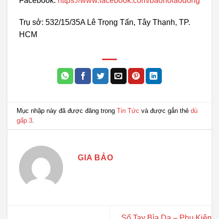
Facebook:
https://www.facebook.com/baoholaodong
Trụ sở: 532/15/35A Lê Trọng Tấn, Tây Thạnh, TP.
HCM
Mục nhập này đã được đăng trong
Tin Tức
và được gắn thẻ
dù
gấp 3
.
GIA BẢO
Sổ Tay Bìa Da – Phụ Kiện