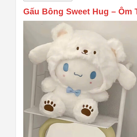
Gấu Bông Sweet Hug – Ôm 