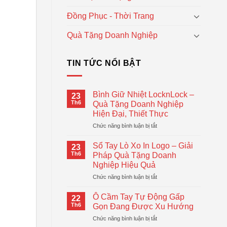
Đồng Phục - Thời Trang
Quà Tặng Doanh Nghiệp
TIN TỨC NỔI BẬT
Bình Giữ Nhiệt LocknLock –
23
Th6
Quà Tặng Doanh Nghiệp
Hiện Đại, Thiết Thực
ở
Chức năng bình luận bị tắt
Bình
Giữ
Sổ Tay Lò Xo In Logo – Giải
23
Nhiệt
Th6
Pháp Quà Tặng Doanh
LocknLock
Nghiệp Hiệu Quả
–
ở
Chức năng bình luận bị tắt
Quà
Sổ
Tặng
Tay
Doanh
Ô Cầm Tay Tự Động Gấp
22
Lò
Nghiệp
Th6
Gọn Đang Được Xu Hướng
Xo
Hiện
ở
Chức năng bình luận bị tắt
In
Đại,
Ô