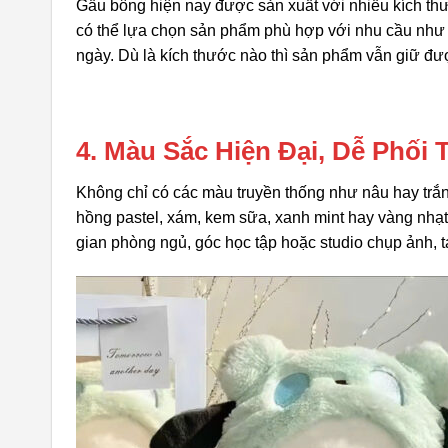
Gấu bông hiện nay được sản xuất với nhiều kích thư
có thể lựa chọn sản phẩm phù hợp với nhu cầu như t
ngày. Dù là kích thước nào thì sản phẩm vẫn giữ đ
4. Màu Sắc Hiện Đại, Dễ Phối T
Không chỉ có các màu truyền thống như nâu hay trắ
hồng pastel, xám, kem sữa, xanh mint hay vàng nh
gian phòng ngủ, góc học tập hoặc studio chụp ảnh, t