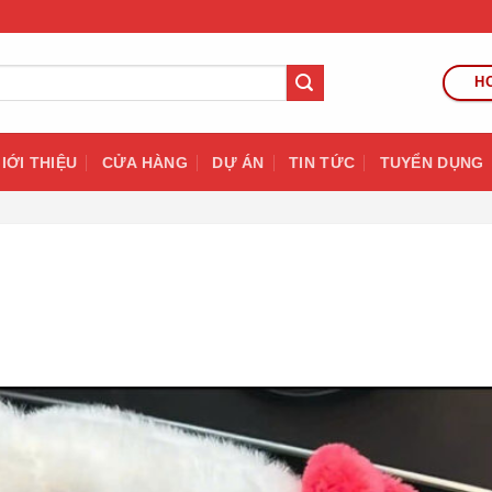
HO
IỚI THIỆU
CỬA HÀNG
DỰ ÁN
TIN TỨC
TUYỂN DỤNG