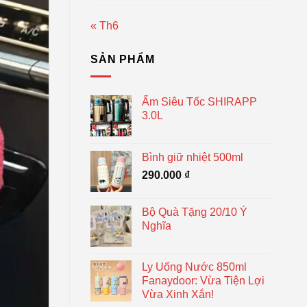
« Th6
SẢN PHẨM
Ấm Siêu Tốc SHIRAPP
3.0L
Bình giữ nhiệt 500ml
290.000
₫
Bộ Quà Tặng 20/10 Ý
Nghĩa
Ly Uống Nước 850ml
Fanaydoor: Vừa Tiện Lợi
Vừa Xinh Xắn!