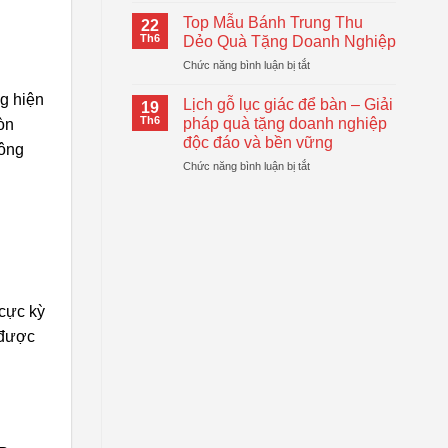
Logo
Thiết
Cầm
–
Top Mẫu Bánh Trung Thu
Thực
22
Tay
Giải
Th6
Dẻo Quà Tặng Doanh Nghiệp
Tự
Pháp
ở
Chức năng bình luận bị tắt
Động
Quà
Top
Gấp
Tặng
g hiện
Mẫu
Gọn
Lịch gỗ lục giác để bàn – Giải
Doanh
19
Bánh
Đang
Th6
pháp quà tặng doanh nghiệp
Nghiệp
òn
Trung
Được
Hiệu
độc đáo và bền vững
hông
Thu
Xu
Quả
ở
Chức năng bình luận bị tắt
Dẻo
Hướng
Lịch
Quà
gỗ
Tặng
lục
Doanh
giác
Nghiệp
để
bàn
–
Giải
cực kỳ
pháp
 được
quà
tặng
doanh
nghiệp
độc
đáo
và