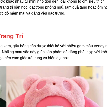
ớc khác nhau từ mini nhỏ gọn đến loại khổng lồ ôm siêu thích.
rang trí bàn học, đặt trong phòng ngủ, làm quà tặng hoặc ôm n
ược độ mềm mại và đáng yêu đặc trưng.
rang Trí
ng kem, gấu bông còn được thiết kế với nhiều gam màu trendy 
ạt. Những màu sắc này giúp sản phẩm dễ dàng phối hợp với kh
ạo nên cảm giác trẻ trung và hiện đại hơn.