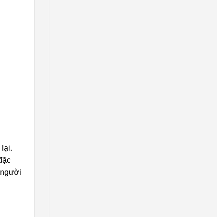
lại.
 đặc
 người