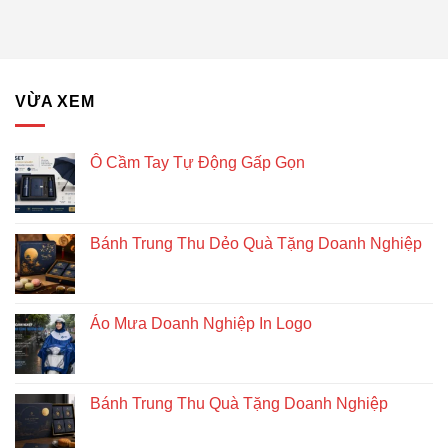
lục
Tặng
giác
Doanh
để
Nghiệp
bàn
–
Giải
VỪA XEM
pháp
quà
tặng
doanh
Ô Cầm Tay Tự Động Gấp Gọn
nghiệp
độc
đáo
và
Bánh Trung Thu Dẻo Quà Tặng Doanh Nghiệp
bền
vững
Áo Mưa Doanh Nghiệp In Logo
Bánh Trung Thu Quà Tặng Doanh Nghiệp