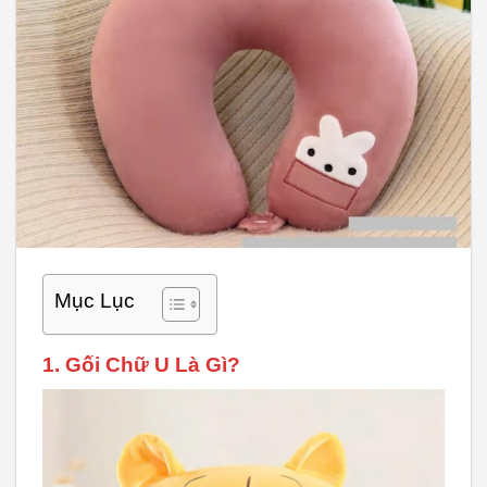
Mục Lục
1. Gối Chữ U Là Gì?