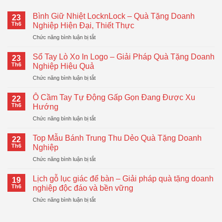
Bình Giữ Nhiệt LocknLock – Quà Tặng Doanh
23
Th6
Nghiệp Hiện Đại, Thiết Thực
ở
Chức năng bình luận bị tắt
Bình
Giữ
Sổ Tay Lò Xo In Logo – Giải Pháp Quà Tặng Doanh
23
Nhiệt
Th6
Nghiệp Hiệu Quả
LocknLock
ở
Chức năng bình luận bị tắt
–
Sổ
Quà
Tay
Tặng
Ô Cầm Tay Tự Động Gấp Gọn Đang Được Xu
22
Lò
Doanh
Th6
Hướng
Xo
Nghiệp
ở
Chức năng bình luận bị tắt
In
Hiện
Ô
Logo
Đại,
Cầm
–
Top Mẫu Bánh Trung Thu Dẻo Quà Tặng Doanh
Thiết
22
Tay
Giải
Th6
Nghiệp
Thực
Tự
Pháp
ở
Chức năng bình luận bị tắt
Động
Quà
Top
Gấp
Tặng
Mẫu
Gọn
Lịch gỗ lục giác để bàn – Giải pháp quà tặng doanh
Doanh
19
Bánh
Đang
Th6
nghiệp độc đáo và bền vững
Nghiệp
Trung
Được
Hiệu
ở
Chức năng bình luận bị tắt
Thu
Xu
Quả
Lịch
Dẻo
Hướng
gỗ
Quà