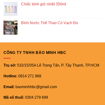
Chiếc bình giữ nhiệt 350ml
Bình Nước Thể Thao Có Vạch Đo
CÔNG TY TNHH BẢO MINH HBC
Trụ sở:
532/15/35A Lê Trọng Tấn, P. Tây Thạnh, TP.HCM
Hotline:
0814 271 968
Email:
baominhhbc@gmail.com
Mã số thuế:
0304 279 699