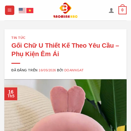
Chuyển
0
đến
nội
dung
TIN TỨC
Gối Chữ U Thiết Kế Theo Yêu Cầu –
Phụ Kiện Êm Ái
ĐÃ ĐĂNG TRÊN
16/05/2026
BỞI
DOANNGAT
16
Th5