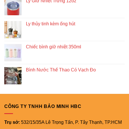
Ly Giữ Nhiệt Trứng 12oz
Ly thủy tinh kèm ống hút
Chiếc bình giữ nhiệt 350ml
Bình Nước Thể Thao Có Vạch Đo
CÔNG TY TNHH BẢO MINH HBC
Trụ sở:
532/15/35A Lê Trọng Tấn, P. Tây Thạnh, TP.HCM