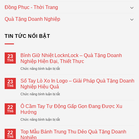
Đồng Phục - Thời Trang
Quà Tặng Doanh Nghiệp
TIN TỨC NỔI BẬT
Bình Giữ Nhiệt LocknLock – Quà Tặng Doanh
23
Th6
Nghiệp Hiện Đại, Thiết Thực
ở
Chức năng bình luận bị tắt
Bình
Giữ
Sổ Tay Lò Xo In Logo – Giải Pháp Quà Tặng Doanh
23
Nhiệt
Th6
Nghiệp Hiệu Quả
LocknLock
ở
Chức năng bình luận bị tắt
–
Sổ
Quà
Tay
Tặng
Ô Cầm Tay Tự Động Gấp Gọn Đang Được Xu
22
Lò
Doanh
Th6
Hướng
Xo
Nghiệp
ở
Chức năng bình luận bị tắt
In
Hiện
Ô
Logo
Đại,
Cầm
–
Top Mẫu Bánh Trung Thu Dẻo Quà Tặng Doanh
Thiết
22
Tay
Giải
Th6
Nghiệp
Thực