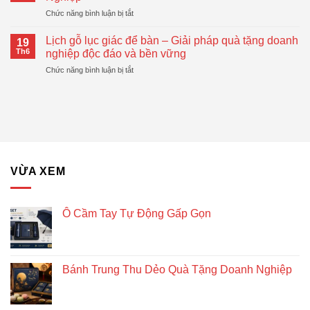
Tự
Pháp
ở
Chức năng bình luận bị tắt
Động
Quà
Top
Gấp
Tặng
Mẫu
Gọn
Lịch gỗ lục giác để bàn – Giải pháp quà tặng doanh
Doanh
19
Bánh
Đang
Th6
nghiệp độc đáo và bền vững
Nghiệp
Trung
Được
Hiệu
ở
Chức năng bình luận bị tắt
Thu
Xu
Quả
Lịch
Dẻo
Hướng
gỗ
Quà
lục
Tặng
giác
Doanh
để
Nghiệp
bàn
–
Giải
VỪA XEM
pháp
quà
tặng
doanh
Ô Cầm Tay Tự Động Gấp Gọn
nghiệp
độc
đáo
và
Bánh Trung Thu Dẻo Quà Tặng Doanh Nghiệp
bền
vững