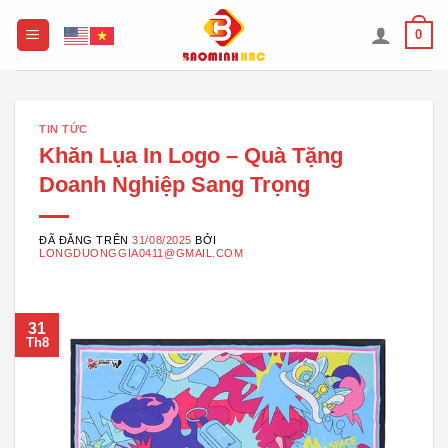
Chuyển
0
đến
nội
dung
TIN TỨC
Khăn Lụa In Logo – Quà Tặng
Doanh Nghiệp Sang Trọng
ĐÃ ĐĂNG TRÊN
31/08/2025
BỞI
LONGDUONGGIA0411@GMAIL.COM
31
Th8