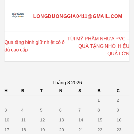
LONGDUONGGIA0411@GMAIL.COM
TÚI MỸ PHẨM NHỰA PVC –
Quà tặng bình giữ nhiệt có ô
QUÀ TẶNG NHỎ, HIỆU
dù cao cấp
QUẢ LỚN
Tháng 8 2026
H
B
T
N
S
B
C
1
2
3
4
5
6
7
8
9
10
11
12
13
14
15
16
17
18
19
20
21
22
23