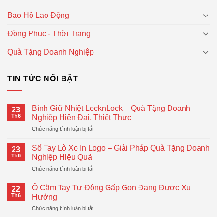
Bảo Hộ Lao Động
Đồng Phục - Thời Trang
Quà Tặng Doanh Nghiệp
TIN TỨC NỔI BẬT
Bình Giữ Nhiệt LocknLock – Quà Tặng Doanh
23
Th6
Nghiệp Hiện Đại, Thiết Thực
ở
Chức năng bình luận bị tắt
Bình
Giữ
Sổ Tay Lò Xo In Logo – Giải Pháp Quà Tặng Doanh
23
Nhiệt
Th6
Nghiệp Hiệu Quả
LocknLock
ở
Chức năng bình luận bị tắt
–
Sổ
Quà
Tay
Tặng
Ô Cầm Tay Tự Động Gấp Gọn Đang Được Xu
22
Lò
Doanh
Th6
Hướng
Xo
Nghiệp
ở
Chức năng bình luận bị tắt
In
Hiện
Ô