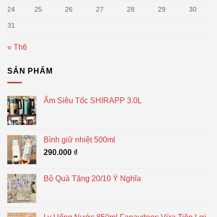
24
25
26
27
28
29
30
31
« Th6
SẢN PHẨM
Ấm Siêu Tốc SHIRAPP 3.0L
Bình giữ nhiệt 500ml
290.000
₫
Bộ Quà Tặng 20/10 Ý Nghĩa