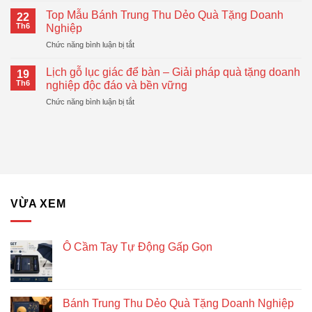
Logo
Đại,
Cầm
–
Top Mẫu Bánh Trung Thu Dẻo Quà Tặng Doanh
Thiết
22
Tay
Giải
Th6
Nghiệp
Thực
Tự
Pháp
ở
Chức năng bình luận bị tắt
Động
Quà
Top
Gấp
Tặng
Mẫu
Gọn
Lịch gỗ lục giác để bàn – Giải pháp quà tặng doanh
Doanh
19
Bánh
Đang
Th6
nghiệp độc đáo và bền vững
Nghiệp
Trung
Được
Hiệu
ở
Chức năng bình luận bị tắt
Thu
Xu
Quả
Lịch
Dẻo
Hướng
gỗ
Quà
lục
Tặng
giác
Doanh
để
Nghiệp
bàn
–
Giải
VỪA XEM
pháp
quà
tặng
doanh
Ô Cầm Tay Tự Động Gấp Gọn
nghiệp
độc
đáo
và
Bánh Trung Thu Dẻo Quà Tặng Doanh Nghiệp
bền