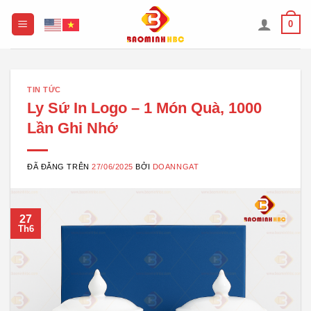
Chuyển
0
đến
nội
dung
TIN TỨC
Ly Sứ In Logo – 1 Món Quà, 1000
Lần Ghi Nhớ
ĐÃ ĐĂNG TRÊN
27/06/2025
BỞI
DOANNGAT
27
Th6