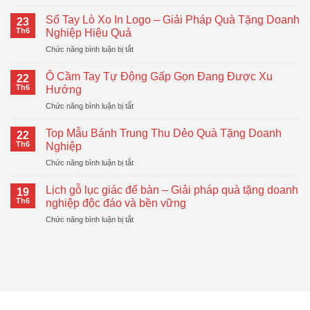
Bình
Giữ
Sổ Tay Lò Xo In Logo – Giải Pháp Quà Tặng Doanh
23
Nhiệt
Th6
Nghiệp Hiệu Quả
LocknLock
ở
Chức năng bình luận bị tắt
–
Sổ
Quà
Tay
Tặng
Ô Cầm Tay Tự Động Gấp Gọn Đang Được Xu
22
Lò
Doanh
Th6
Hướng
Xo
Nghiệp
ở
Chức năng bình luận bị tắt
In
Hiện
Ô
Logo
Đại,
Cầm
–
Top Mẫu Bánh Trung Thu Dẻo Quà Tặng Doanh
Thiết
22
Tay
Giải
Th6
Nghiệp
Thực
Tự
Pháp
ở
Chức năng bình luận bị tắt
Động
Quà
Top
Gấp
Tặng
Mẫu
Gọn
Lịch gỗ lục giác để bàn – Giải pháp quà tặng doanh
Doanh
19
Bánh
Đang
Th6
nghiệp độc đáo và bền vững
Nghiệp
Trung
Được
Hiệu
ở
Chức năng bình luận bị tắt
Thu
Xu
Quả
Lịch
Dẻo
Hướng
gỗ
Quà
lục
Tặng
giác
Doanh
để
Nghiệp
bàn
–