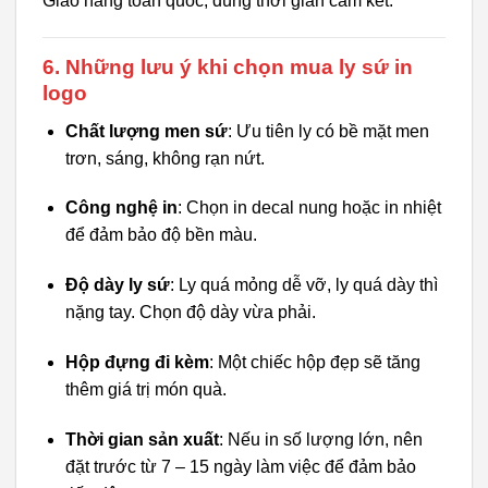
Giao hàng toàn quốc, đúng thời gian cam kết.
6. Những lưu ý khi chọn mua ly sứ in
logo
Chất lượng men sứ
: Ưu tiên ly có bề mặt men
trơn, sáng, không rạn nứt.
Công nghệ in
: Chọn in decal nung hoặc in nhiệt
để đảm bảo độ bền màu.
Độ dày ly sứ
: Ly quá mỏng dễ vỡ, ly quá dày thì
nặng tay. Chọn độ dày vừa phải.
Hộp đựng đi kèm
: Một chiếc hộp đẹp sẽ tăng
thêm giá trị món quà.
Thời gian sản xuất
: Nếu in số lượng lớn, nên
đặt trước từ 7 – 15 ngày làm việc để đảm bảo