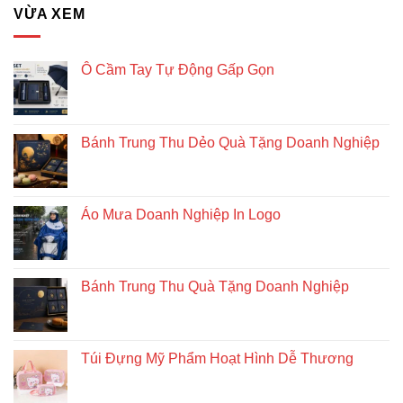
Giải
VỪA XEM
pháp
quà
tặng
doanh
Ô Cầm Tay Tự Động Gấp Gọn
nghiệp
độc
đáo
và
Bánh Trung Thu Dẻo Quà Tặng Doanh Nghiệp
bền
vững
Áo Mưa Doanh Nghiệp In Logo
Bánh Trung Thu Quà Tặng Doanh Nghiệp
Túi Đựng Mỹ Phẩm Hoạt Hình Dễ Thương