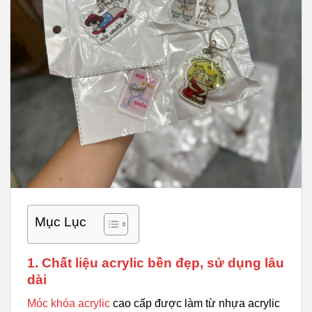
Mục Lục
1. Chất liệu acrylic bền đẹp, sử dụng lâu
dài
Móc khóa acrylic
cao cấp được làm từ nhựa acrylic