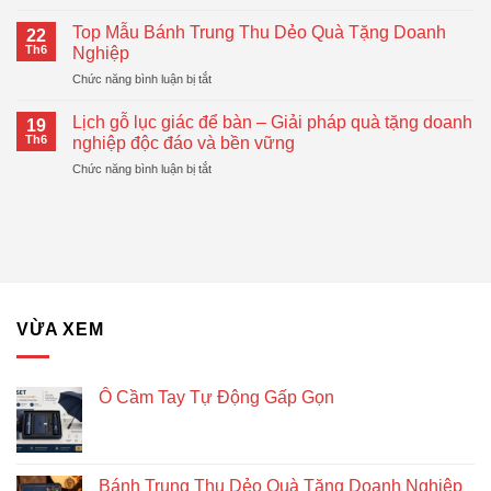
Ô
Logo
Đại,
Cầm
–
Top Mẫu Bánh Trung Thu Dẻo Quà Tặng Doanh
Thiết
22
Tay
Giải
Th6
Nghiệp
Thực
Tự
Pháp
ở
Chức năng bình luận bị tắt
Động
Quà
Top
Gấp
Tặng
Mẫu
Gọn
Lịch gỗ lục giác để bàn – Giải pháp quà tặng doanh
Doanh
19
Bánh
Đang
Th6
nghiệp độc đáo và bền vững
Nghiệp
Trung
Được
Hiệu
ở
Chức năng bình luận bị tắt
Thu
Xu
Quả
Lịch
Dẻo
Hướng
gỗ
Quà
lục
Tặng
giác
Doanh
để
Nghiệp
bàn
–
Giải
VỪA XEM
pháp
quà
tặng
doanh
Ô Cầm Tay Tự Động Gấp Gọn
nghiệp
độc
đáo
và
Bánh Trung Thu Dẻo Quà Tặng Doanh Nghiệp
bền