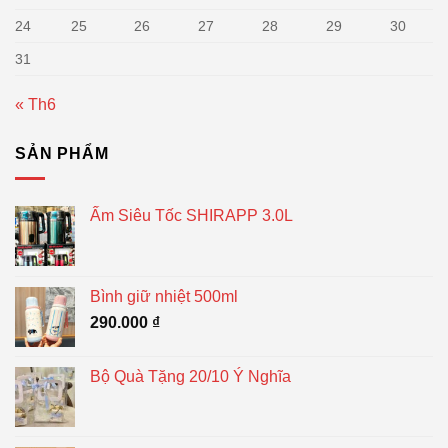
24
25
26
27
28
29
30
31
« Th6
SẢN PHẨM
Ấm Siêu Tốc SHIRAPP 3.0L
Bình giữ nhiệt 500ml
290.000
₫
Bộ Quà Tặng 20/10 Ý Nghĩa