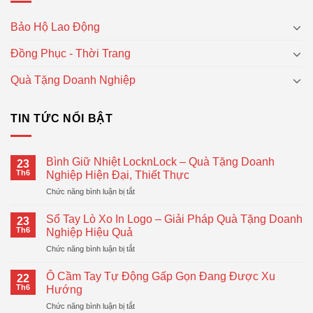
Bảo Hộ Lao Động
Đồng Phục - Thời Trang
Quà Tặng Doanh Nghiệp
TIN TỨC NỔI BẬT
Bình Giữ Nhiệt LocknLock – Quà Tặng Doanh
23
Th6
Nghiệp Hiện Đại, Thiết Thực
ở
Chức năng bình luận bị tắt
Bình
Giữ
Sổ Tay Lò Xo In Logo – Giải Pháp Quà Tặng Doanh
23
Nhiệt
Th6
Nghiệp Hiệu Quả
LocknLock
ở
Chức năng bình luận bị tắt
–
Sổ
Quà
Tay
Tặng
Ô Cầm Tay Tự Động Gấp Gọn Đang Được Xu
22
Lò
Doanh
Th6
Hướng
Xo
Nghiệp
ở
Chức năng bình luận bị tắt
In
Hiện