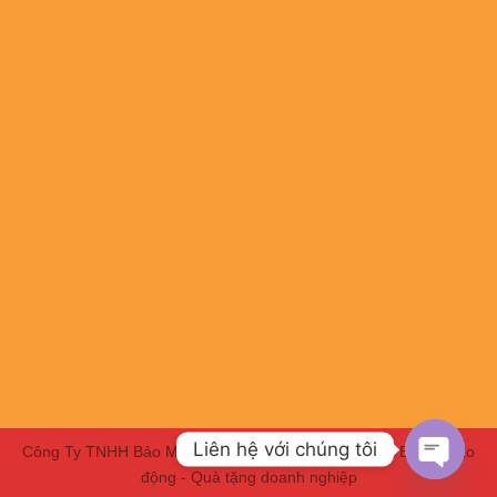
Liên hệ với chúng tôi
Công Ty TNHH Bảo Minh HBC | Chuyên Đồng phục - Bảo hộ lao
động - Quà tặng doanh nghiệp