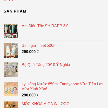
SẢN PHẨM
Ấm Siêu Tốc SHIRAPP 3.0L
Bình giữ nhiệt 500ml
290.000
₫
Bộ Quà Tặng 20/10 Ý Nghĩa
Ly Uống Nước 850ml Fanaydoor: Vừa Tiện Lợi
Vừa Xinh Xắn!
290.000
₫
MÓC KHÓA MICA IN LOGO