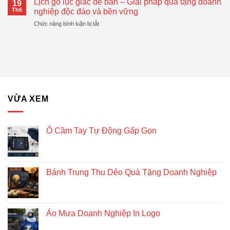
Gọn
Lịch gỗ lục giác để bàn – Giải pháp quà tặng doanh
Doanh
19
Bánh
Đang
Th6
nghiệp độc đáo và bền vững
Nghiệp
Trung
Được
Hiệu
ở
Chức năng bình luận bị tắt
Thu
Xu
Quả
Lịch
Dẻo
Hướng
gỗ
Quà
lục
Tặng
giác
Doanh
để
Nghiệp
bàn
–
Giải
VỪA XEM
pháp
quà
tặng
doanh
Ô Cầm Tay Tự Động Gấp Gọn
nghiệp
độc
đáo
và
Bánh Trung Thu Dẻo Quà Tặng Doanh Nghiệp
bền
vững
Áo Mưa Doanh Nghiệp In Logo