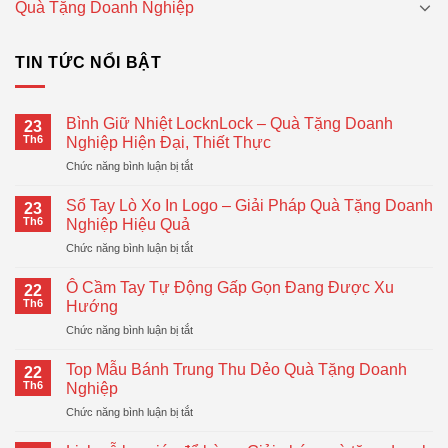
Quà Tặng Doanh Nghiệp
TIN TỨC NỔI BẬT
Bình Giữ Nhiệt LocknLock – Quà Tặng Doanh
23
Th6
Nghiệp Hiện Đại, Thiết Thực
ở
Chức năng bình luận bị tắt
Bình
Giữ
Sổ Tay Lò Xo In Logo – Giải Pháp Quà Tặng Doanh
23
Nhiệt
Th6
Nghiệp Hiệu Quả
LocknLock
ở
Chức năng bình luận bị tắt
–
Sổ
Quà
Tay
Tặng
Ô Cầm Tay Tự Động Gấp Gọn Đang Được Xu
22
Lò
Doanh
Th6
Hướng
Xo
Nghiệp
ở
Chức năng bình luận bị tắt
In
Hiện
Ô
Logo
Đại,
Cầm
–
Top Mẫu Bánh Trung Thu Dẻo Quà Tặng Doanh
Thiết
22
Tay
Giải
Th6
Nghiệp
Thực
Tự
Pháp
ở
Chức năng bình luận bị tắt
Động
Quà
Top
Gấp
Tặng
Mẫu