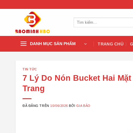
Chuyển
đến
nội
Tìm
dung
kiếm:
DANH MỤC SẢN PHẨM
TRANG CHỦ
G
TIN TỨC
7 Lý Do Nón Bucket Hai Mặ
Trang
ĐÃ ĐĂNG TRÊN
10/06/2026
BỞI
GIA BẢO