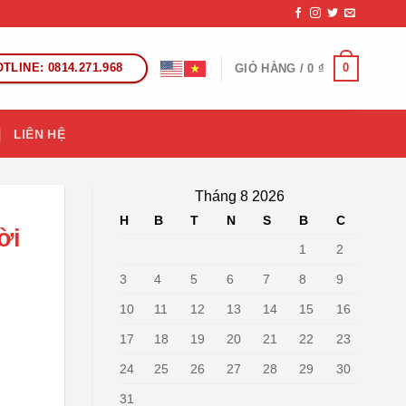
TLINE: 0814.271.968
0
GIỎ HÀNG /
0
₫
LIÊN HỆ
Tháng 8 2026
H
B
T
N
S
B
C
ời
1
2
3
4
5
6
7
8
9
10
11
12
13
14
15
16
17
18
19
20
21
22
23
24
25
26
27
28
29
30
31