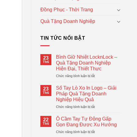
Đồng Phục - Thời Trang
Quà Tặng Doanh Nghiệp
TIN TỨC NỔI BẬT
Bình Giữ Nhiệt LocknLock –
23
Th6
Quà Tặng Doanh Nghiệp
Hiện Đại, Thiết Thực
ở
Chức năng bình luận bị tắt
Bình
Giữ
Sổ Tay Lò Xo In Logo – Giải
23
Nhiệt
Th6
Pháp Quà Tặng Doanh
LocknLock
Nghiệp Hiệu Quả
–
ở
Chức năng bình luận bị tắt
Quà
Sổ
Tặng
Tay
Doanh
Ô Cầm Tay Tự Động Gấp
22
Lò
Nghiệp
Th6
Gọn Đang Được Xu Hướng
Xo
Hiện
ở
Chức năng bình luận bị tắt
In
Đại,
Ô