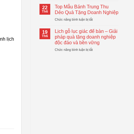
Logo
Thiết
Cầm
–
Top Mẫu Bánh Trung Thu
Thực
22
Tay
Giải
Th6
Dẻo Quà Tặng Doanh Nghiệp
Tự
Pháp
ở
Chức năng bình luận bị tắt
Động
Quà
Top
Gấp
Tặng
Mẫu
Gọn
Lịch gỗ lục giác để bàn – Giải
Doanh
19
Bánh
Đang
Th6
pháp quà tặng doanh nghiệp
Nghiệp
nh lịch
Trung
Được
Hiệu
độc đáo và bền vững
Thu
Xu
Quả
ở
Chức năng bình luận bị tắt
Dẻo
Hướng
Lịch
Quà
gỗ
Tặng
lục
Doanh
giác
Nghiệp
để
bàn
–
Giải
pháp
quà
tặng
doanh
nghiệp
độc
đáo
và