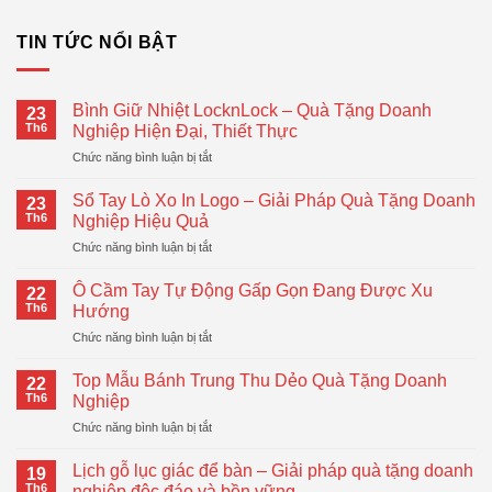
TIN TỨC NỔI BẬT
Bình Giữ Nhiệt LocknLock – Quà Tặng Doanh
23
Th6
Nghiệp Hiện Đại, Thiết Thực
ở
Chức năng bình luận bị tắt
Bình
Giữ
Sổ Tay Lò Xo In Logo – Giải Pháp Quà Tặng Doanh
23
Nhiệt
Th6
Nghiệp Hiệu Quả
LocknLock
ở
Chức năng bình luận bị tắt
–
Sổ
Quà
Tay
Tặng
Ô Cầm Tay Tự Động Gấp Gọn Đang Được Xu
22
Lò
Doanh
Th6
Hướng
Xo
Nghiệp
ở
Chức năng bình luận bị tắt
In
Hiện
Ô
Logo
Đại,
Cầm
–
Top Mẫu Bánh Trung Thu Dẻo Quà Tặng Doanh
Thiết
22
Tay
Giải
Th6
Nghiệp
Thực
Tự
Pháp
ở
Chức năng bình luận bị tắt
Động
Quà
Top
Gấp
Tặng
Mẫu
Gọn
Lịch gỗ lục giác để bàn – Giải pháp quà tặng doanh
Doanh
19
Bánh
Đang
Th6
nghiệp độc đáo và bền vững
Nghiệp