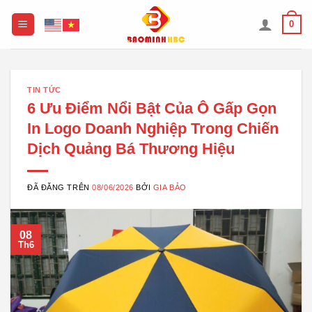
Chuyển
0
đến
nội
dung
TIN TỨC
6 Ưu Điểm Nổi Bật Của Ô Gấp Gọn
In Logo Doanh Nghiệp Trong Chiến
Dịch Quảng Bá Thương Hiệu
ĐÃ ĐĂNG TRÊN
08/06/2026
BỞI
GIA BẢO
08
Th6