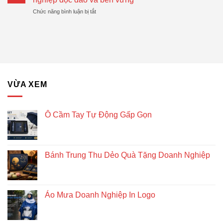
Trung
Được
Hiệu
ở
Chức năng bình luận bị tắt
Thu
Xu
Quả
Lịch
Dẻo
Hướng
gỗ
Quà
lục
Tặng
giác
Doanh
để
Nghiệp
bàn
–
Giải
VỪA XEM
pháp
quà
tặng
doanh
Ô Cầm Tay Tự Động Gấp Gọn
nghiệp
độc
đáo
và
Bánh Trung Thu Dẻo Quà Tặng Doanh Nghiệp
bền
vững
Áo Mưa Doanh Nghiệp In Logo