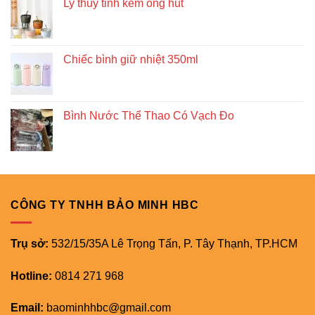
Ly thủy tinh kèm ống hút
Chiếc bình giữ nhiệt 350ml
Bình Nước Thể Thao Có Vạch Đo
CÔNG TY TNHH BẢO MINH HBC
Trụ sở:
532/15/35A Lê Trọng Tấn, P. Tây Thạnh, TP.HCM
Hotline:
0814 271 968
Email:
baominhhbc@gmail.com