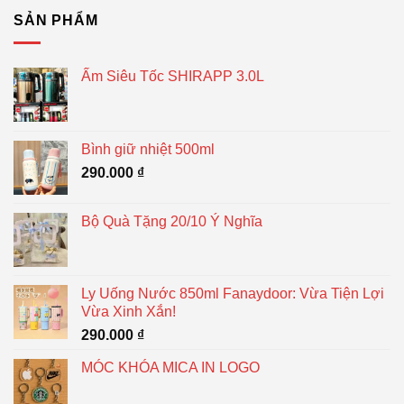
SẢN PHẨM
Ấm Siêu Tốc SHIRAPP 3.0L
Bình giữ nhiệt 500ml
290.000
₫
Bộ Quà Tặng 20/10 Ý Nghĩa
Ly Uống Nước 850ml Fanaydoor: Vừa Tiện Lợi
Vừa Xinh Xắn!
290.000
₫
MÓC KHÓA MICA IN LOGO