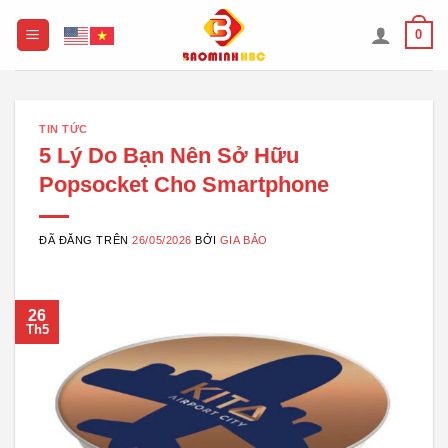
Chuyển
0
đến
nội
dung
TIN TỨC
5 Lý Do Bạn Nên Sở Hữu
Popsocket Cho Smartphone
ĐÃ ĐĂNG TRÊN
26/05/2026
BỞI
GIA BẢO
26
Th5