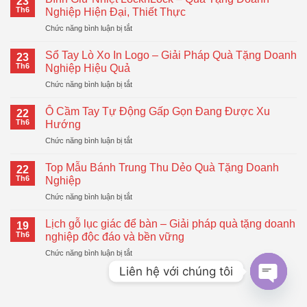
23
Th6
Nghiệp Hiện Đại, Thiết Thực
ở
Chức năng bình luận bị tắt
Bình
Giữ
Sổ Tay Lò Xo In Logo – Giải Pháp Quà Tặng Doanh
23
Nhiệt
Th6
Nghiệp Hiệu Quả
LocknLock
ở
Chức năng bình luận bị tắt
–
Sổ
Quà
Tay
Tặng
Ô Cầm Tay Tự Động Gấp Gọn Đang Được Xu
22
Lò
Doanh
Th6
Hướng
Xo
Nghiệp
ở
Chức năng bình luận bị tắt
In
Hiện
Ô
Logo
Đại,
Cầm
–
Top Mẫu Bánh Trung Thu Dẻo Quà Tặng Doanh
Thiết
22
Tay
Giải
Th6
Nghiệp
Thực
Tự
Pháp
ở
Chức năng bình luận bị tắt
Động
Quà
Top
Gấp
Tặng
Mẫu
Gọn
Lịch gỗ lục giác để bàn – Giải pháp quà tặng doanh
Doanh
19
Bánh
Đang
Th6
nghiệp độc đáo và bền vững
Nghiệp
Trung
Được
Hiệu
ở
Chức năng bình luận bị tắt
Thu
Xu
Quả
Lịch
Dẻo
Hướng
Liên hệ với chúng tôi
gỗ
Quà
lục
Tặng
giác
OPEN
Doanh