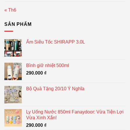
« Th6
SẢN PHẨM
Ấm Siêu Tốc SHIRAPP 3.0L
Bình giữ nhiệt 500ml
290.000
₫
Bộ Quà Tặng 20/10 Ý Nghĩa
Ly Uống Nước 850ml Fanaydoor: Vừa Tiện Lợi
Vừa Xinh Xắn!
290.000
₫