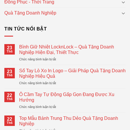
Đồng Phục - Thời Trang
Quà Tặng Doanh Nghiệp
TIN TỨC NỔI BẬT
Bình Giữ Nhiệt LocknLock – Quà Tặng Doanh
23
Th6
Nghiệp Hiện Đại, Thiết Thực
ở
Chức năng bình luận bị tắt
Bình
Giữ
Sổ Tay Lò Xo In Logo – Giải Pháp Quà Tặng Doanh
23
Nhiệt
Th6
Nghiệp Hiệu Quả
LocknLock
ở
Chức năng bình luận bị tắt
–
Sổ
Quà
Tay
Tặng
Ô Cầm Tay Tự Động Gấp Gọn Đang Được Xu
22
Lò
Doanh
Th6
Hướng
Xo
Nghiệp
ở
Chức năng bình luận bị tắt
In
Hiện
Ô
Logo
Đại,
Cầm
–
Top Mẫu Bánh Trung Thu Dẻo Quà Tặng Doanh
Thiết
22
Tay
Giải
Th6
Nghiệp
Thực
Tự
Pháp