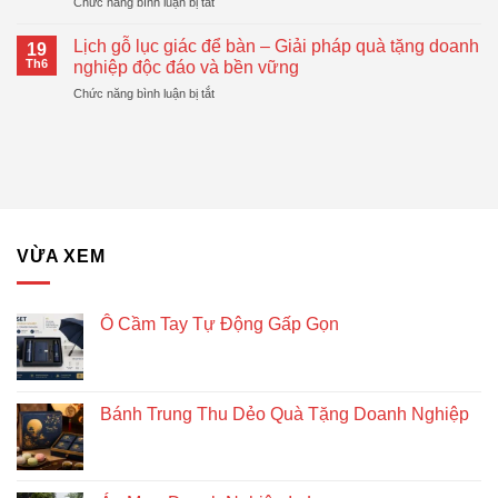
ở
Chức năng bình luận bị tắt
Động
Quà
Top
Gấp
Tặng
Mẫu
Gọn
Lịch gỗ lục giác để bàn – Giải pháp quà tặng doanh
Doanh
19
Bánh
Đang
Th6
nghiệp độc đáo và bền vững
Nghiệp
Trung
Được
Hiệu
ở
Chức năng bình luận bị tắt
Thu
Xu
Quả
Lịch
Dẻo
Hướng
gỗ
Quà
lục
Tặng
giác
Doanh
để
Nghiệp
bàn
–
Giải
VỪA XEM
pháp
quà
tặng
doanh
Ô Cầm Tay Tự Động Gấp Gọn
nghiệp
độc
đáo
và
Bánh Trung Thu Dẻo Quà Tặng Doanh Nghiệp
bền
vững