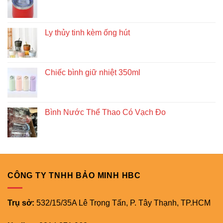
Ly thủy tinh kèm ống hút
Chiếc bình giữ nhiệt 350ml
Bình Nước Thể Thao Có Vạch Đo
CÔNG TY TNHH BẢO MINH HBC
Trụ sở:
532/15/35A Lê Trọng Tấn, P. Tây Thạnh, TP.HCM