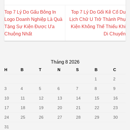
Top 7 Lý Do Gấu Bông In
Top 7 Lý Do Gối Kê Cổ Du
Logo Doanh Nghiệp Là Quà
Lịch Chữ U Trở Thành Phụ
Tặng Sự Kiện Được Ưa
Kiện Không Thể Thiếu Khi
Chuộng Nhất
Di Chuyển
Tháng 8 2026
H
B
T
N
S
B
C
1
2
3
4
5
6
7
8
9
10
11
12
13
14
15
16
17
18
19
20
21
22
23
24
25
26
27
28
29
30
31