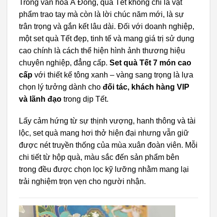
Trong văn hóa Á Đông, quà Tết không chỉ là vật
phẩm trao tay mà còn là lời chúc năm mới, là sự
trân trọng và gắn kết lâu dài. Đối với doanh nghiệp,
một set quà Tết đẹp, tinh tế và mang giá trị sử dụng
cao chính là cách thể hiện hình ảnh thương hiệu
chuyên nghiệp, đẳng cấp.
Set quà Tết 7 món cao
cấp
với thiết kế tông xanh – vàng sang trọng là lựa
chọn lý tưởng dành cho
đối tác, khách hàng VIP
và lãnh đạo
trong dịp Tết.
Lấy cảm hứng từ sự thịnh vượng, hanh thông và tài
lộc, set quà mang hơi thở hiện đại nhưng vẫn giữ
được nét truyền thống của mùa xuân đoàn viên. Mỗi
chi tiết từ hộp quà, màu sắc đến sản phẩm bên
trong đều được chọn lọc kỹ lưỡng nhằm mang lại
trải nghiệm trọn vẹn cho người nhận.