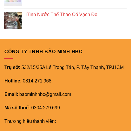
Bình Nước Thể Thao Có Vạch Đo
CÔNG TY TNHH BẢO MINH HBC
Trụ sở:
532/15/35A Lê Trọng Tấn, P. Tây Thạnh, TP.HCM
Hotline:
0814 271 968
Email:
baominhhbc@gmail.com
Mã số thuế:
0304 279 699
Thương hiệu thành viên: