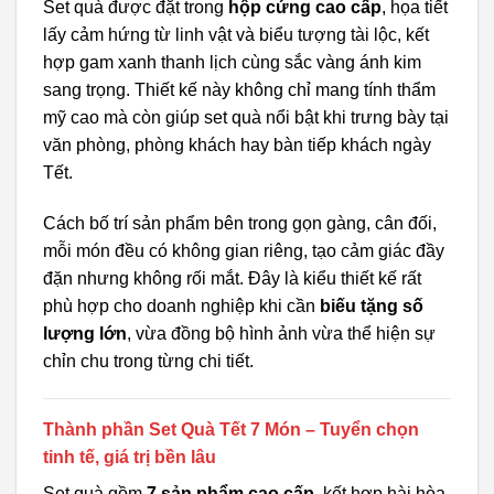
Set quà được đặt trong
hộp cứng cao cấp
, họa tiết
lấy cảm hứng từ linh vật và biểu tượng tài lộc, kết
hợp gam xanh thanh lịch cùng sắc vàng ánh kim
sang trọng. Thiết kế này không chỉ mang tính thẩm
mỹ cao mà còn giúp set quà nổi bật khi trưng bày tại
văn phòng, phòng khách hay bàn tiếp khách ngày
Tết.
Cách bố trí sản phẩm bên trong gọn gàng, cân đối,
mỗi món đều có không gian riêng, tạo cảm giác đầy
đặn nhưng không rối mắt. Đây là kiểu thiết kế rất
phù hợp cho doanh nghiệp khi cần
biếu tặng số
lượng lớn
, vừa đồng bộ hình ảnh vừa thể hiện sự
chỉn chu trong từng chi tiết.
Thành phần Set Quà Tết 7 Món – Tuyển chọn
tinh tế, giá trị bền lâu
Set quà gồm
7 sản phẩm cao cấp
, kết hợp hài hòa