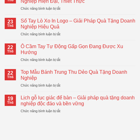
Th6
Nghiệp Hiện Đại, Thiết Thực
ở
Chức năng bình luận bị tắt
Bình
Giữ
Sổ Tay Lò Xo In Logo – Giải Pháp Quà Tặng Doanh
23
Nhiệt
Th6
Nghiệp Hiệu Quả
LocknLock
ở
Chức năng bình luận bị tắt
–
Sổ
Quà
Tay
Tặng
Ô Cầm Tay Tự Động Gấp Gọn Đang Được Xu
22
Lò
Doanh
Th6
Hướng
Xo
Nghiệp
ở
Chức năng bình luận bị tắt
In
Hiện
Ô
Logo
Đại,
Cầm
–
Top Mẫu Bánh Trung Thu Dẻo Quà Tặng Doanh
Thiết
22
Tay
Giải
Th6
Nghiệp
Thực
Tự
Pháp
ở
Chức năng bình luận bị tắt
Động
Quà
Top
Gấp
Tặng
Mẫu
Gọn
Lịch gỗ lục giác để bàn – Giải pháp quà tặng doanh
Doanh
19
Bánh
Đang
Th6
nghiệp độc đáo và bền vững
Nghiệp
Trung
Được
Hiệu
ở
Chức năng bình luận bị tắt
Thu
Xu
Quả
Lịch
Dẻo
Hướng
gỗ
Quà
lục
Tặng
giác
Doanh
để
Nghiệp