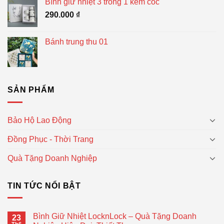
Bình giữ nhiệt 3 trong 1 kèm cốc
290.000
₫
Bánh trung thu 01
SẢN PHẨM
Bảo Hộ Lao Động
Đồng Phục - Thời Trang
Quà Tặng Doanh Nghiệp
TIN TỨC NỔI BẬT
Bình Giữ Nhiệt LocknLock – Quà Tặng Doanh
23