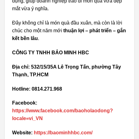
dụng, giúp doanh nghiệp trao đi món quà vừa đẹp
mắt vừa ý nghĩa.
Đây không chỉ là món quà đầu xuân, mà còn là lời
chúc cho một năm mới
thuận lợi – phát triển – gắn
kết bền lâu
.
CÔNG TY TNHH BẢO MINH HBC
Địa chỉ: 532/15/35A Lê Trọng Tấn, phường Tây
Thạnh, TP.HCM
Hotline: 0814.271.968
Facebook:
https://www.facebook.com/baoholaodong?
locale=vi_VN
Website:
https://baominhhbc.com/