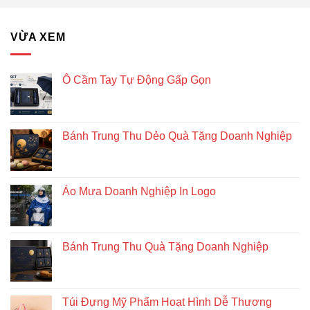
bàn
–
Giải
VỪA XEM
pháp
quà
tặng
doanh
Ô Cầm Tay Tự Động Gấp Gọn
nghiệp
độc
đáo
và
Bánh Trung Thu Dẻo Quà Tặng Doanh Nghiệp
bền
vững
Áo Mưa Doanh Nghiệp In Logo
Bánh Trung Thu Quà Tặng Doanh Nghiệp
Túi Đựng Mỹ Phẩm Hoạt Hình Dễ Thương