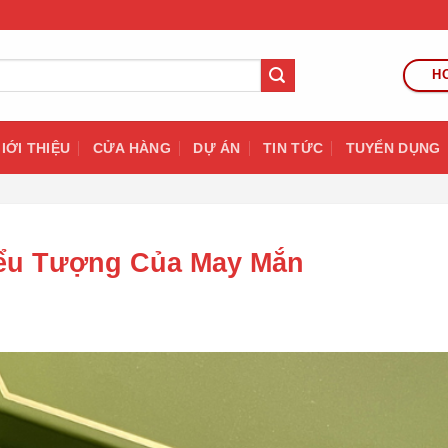
HO
IỚI THIỆU
CỬA HÀNG
DỰ ÁN
TIN TỨC
TUYỂN DỤNG
iểu Tượng Của May Mắn