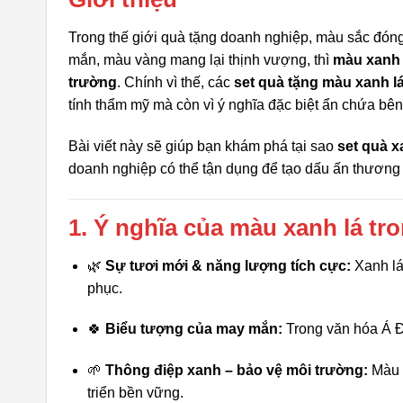
Trong thế giới quà tặng doanh nghiệp, màu sắc đón
mắn, màu vàng mang lại thịnh vượng, thì
màu xanh 
trường
. Chính vì thế, các
set quà tặng màu xanh l
tính thẩm mỹ mà còn vì ý nghĩa đặc biệt ẩn chứa bên
Bài viết này sẽ giúp bạn khám phá tại sao
set quà x
doanh nghiệp có thể tận dụng để tạo dấu ấn thương 
1. Ý nghĩa của màu xanh lá tr
🌿
Sự tươi mới & năng lượng tích cực:
Xanh lá 
phục.
🍀
Biểu tượng của may mắn:
Trong văn hóa Á Đô
🌱
Thông điệp xanh – bảo vệ môi trường:
Màu x
triển bền vững.