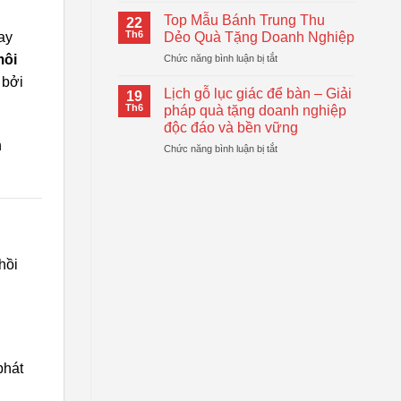
Logo
Thiết
Cầm
–
Top Mẫu Bánh Trung Thu
Thực
22
Tay
Giải
Th6
Dẻo Quà Tặng Doanh Nghiệp
ay
Tự
Pháp
ở
môi
Chức năng bình luận bị tắt
Động
Quà
Top
Gấp
Tặng
 bởi
Mẫu
Gọn
Lịch gỗ lục giác để bàn – Giải
Doanh
19
Bánh
Đang
Th6
pháp quà tặng doanh nghiệp
Nghiệp
Trung
Được
Hiệu
độc đáo và bền vững
Thu
Xu
Quả
h
ở
Chức năng bình luận bị tắt
Dẻo
Hướng
Lịch
Quà
gỗ
Tặng
lục
Doanh
giác
Nghiệp
để
bàn
–
hồi
Giải
pháp
quà
tặng
doanh
nghiệp
độc
phát
đáo
và