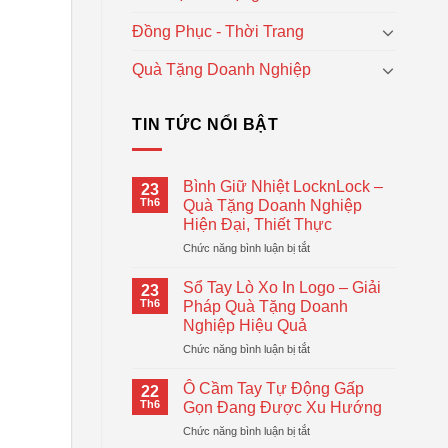
Đồng Phục - Thời Trang
Quà Tặng Doanh Nghiệp
TIN TỨC NỔI BẬT
Bình Giữ Nhiệt LocknLock –
23
Th6
Quà Tặng Doanh Nghiệp
Hiện Đại, Thiết Thực
ở
Chức năng bình luận bị tắt
Bình
Giữ
Sổ Tay Lò Xo In Logo – Giải
23
Nhiệt
Th6
Pháp Quà Tặng Doanh
LocknLock
Nghiệp Hiệu Quả
–
ở
Chức năng bình luận bị tắt
Quà
Sổ
Tặng
Tay
Doanh
Ô Cầm Tay Tự Động Gấp
22
Lò
Nghiệp
Th6
Gọn Đang Được Xu Hướng
Xo
Hiện
ở
Chức năng bình luận bị tắt
In
Đại,
Ô