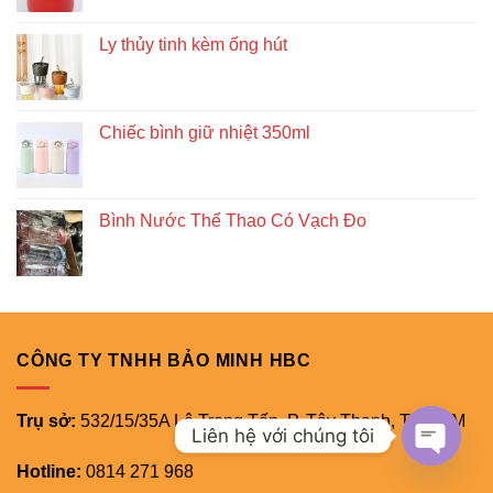
Ly thủy tinh kèm ống hút
Chiếc bình giữ nhiệt 350ml
Bình Nước Thể Thao Có Vạch Đo
CÔNG TY TNHH BẢO MINH HBC
Trụ sở:
532/15/35A Lê Trọng Tấn, P. Tây Thạnh, TP.HCM
Liên hệ với chúng tôi
Hotline:
0814 271 968
OPEN