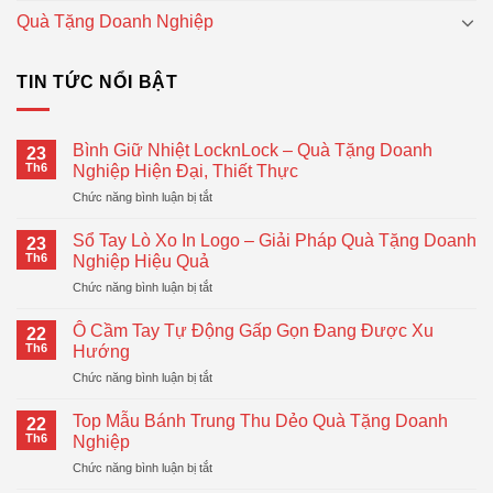
Quà Tặng Doanh Nghiệp
TIN TỨC NỔI BẬT
Bình Giữ Nhiệt LocknLock – Quà Tặng Doanh
23
Th6
Nghiệp Hiện Đại, Thiết Thực
ở
Chức năng bình luận bị tắt
Bình
Giữ
Sổ Tay Lò Xo In Logo – Giải Pháp Quà Tặng Doanh
23
Nhiệt
Th6
Nghiệp Hiệu Quả
LocknLock
ở
Chức năng bình luận bị tắt
–
Sổ
Quà
Tay
Tặng
Ô Cầm Tay Tự Động Gấp Gọn Đang Được Xu
22
Lò
Doanh
Th6
Hướng
Xo
Nghiệp
ở
Chức năng bình luận bị tắt
In
Hiện
Ô
Logo
Đại,
Cầm
–
Top Mẫu Bánh Trung Thu Dẻo Quà Tặng Doanh
Thiết
22
Tay
Giải
Th6
Nghiệp
Thực
Tự
Pháp
ở
Chức năng bình luận bị tắt
Động
Quà
Top
Gấp
Tặng