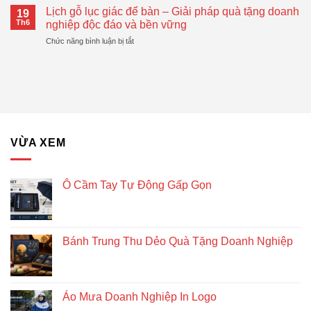
Mẫu
Gọn
Lịch gỗ lục giác để bàn – Giải pháp quà tặng doanh
Doanh
19
Bánh
Đang
Th6
nghiệp độc đáo và bền vững
Nghiệp
Trung
Được
Hiệu
ở
Chức năng bình luận bị tắt
Thu
Xu
Quả
Lịch
Dẻo
Hướng
gỗ
Quà
lục
Tặng
giác
Doanh
để
Nghiệp
bàn
–
Giải
VỪA XEM
pháp
quà
tặng
doanh
Ô Cầm Tay Tự Động Gấp Gọn
nghiệp
độc
đáo
và
Bánh Trung Thu Dẻo Quà Tặng Doanh Nghiệp
bền
vững
Áo Mưa Doanh Nghiệp In Logo