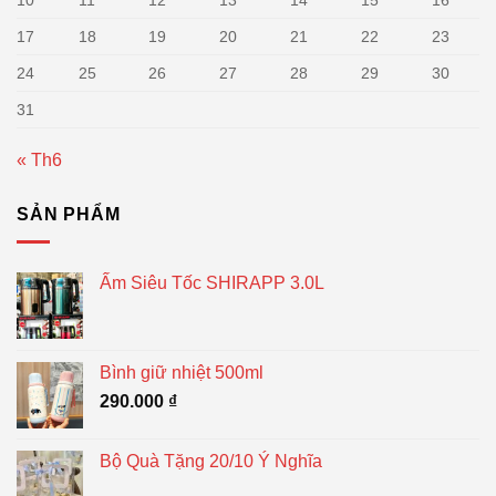
10
11
12
13
14
15
16
17
18
19
20
21
22
23
24
25
26
27
28
29
30
31
« Th6
SẢN PHẨM
Ấm Siêu Tốc SHIRAPP 3.0L
Bình giữ nhiệt 500ml
290.000
₫
Bộ Quà Tặng 20/10 Ý Nghĩa