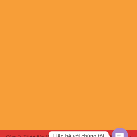
Liên hệ với chúng tôi
Công Ty TNHH Bảo Minh HBC | Chuyên Đồng phục - Bảo hộ lao