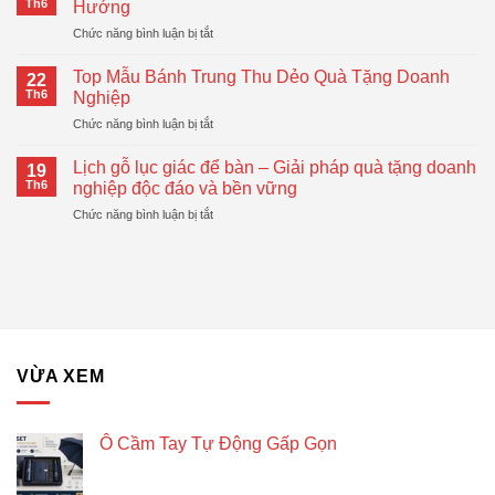
Doanh
Th6
Hướng
Xo
Nghiệp
ở
Chức năng bình luận bị tắt
In
Hiện
Ô
Logo
Đại,
Cầm
–
Top Mẫu Bánh Trung Thu Dẻo Quà Tặng Doanh
Thiết
22
Tay
Giải
Th6
Nghiệp
Thực
Tự
Pháp
ở
Chức năng bình luận bị tắt
Động
Quà
Top
Gấp
Tặng
Mẫu
Gọn
Lịch gỗ lục giác để bàn – Giải pháp quà tặng doanh
Doanh
19
Bánh
Đang
Th6
nghiệp độc đáo và bền vững
Nghiệp
Trung
Được
Hiệu
ở
Chức năng bình luận bị tắt
Thu
Xu
Quả
Lịch
Dẻo
Hướng
gỗ
Quà
lục
Tặng
giác
Doanh
để
Nghiệp
bàn
–
Giải
VỪA XEM
pháp
quà
tặng
doanh
Ô Cầm Tay Tự Động Gấp Gọn
nghiệp
độc
đáo