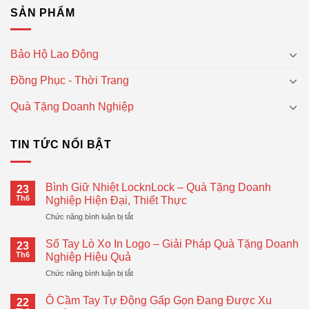
SẢN PHẨM
Bảo Hộ Lao Động
Đồng Phục - Thời Trang
Quà Tặng Doanh Nghiệp
TIN TỨC NỔI BẬT
Bình Giữ Nhiệt LocknLock – Quà Tặng Doanh
23
Th6
Nghiệp Hiện Đại, Thiết Thực
ở
Chức năng bình luận bị tắt
Bình
Giữ
Sổ Tay Lò Xo In Logo – Giải Pháp Quà Tặng Doanh
23
Nhiệt
Th6
Nghiệp Hiệu Quả
LocknLock
ở
Chức năng bình luận bị tắt
–
Sổ
Quà
Tay
Tặng
Ô Cầm Tay Tự Động Gấp Gọn Đang Được Xu
22
Lò