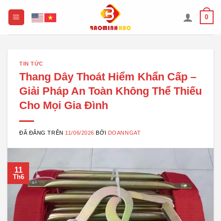
Chuyển
0
đến
nội
dung
TIN TỨC
Thang Dây Thoát Hiểm Khẩn Cấp –
Giải Pháp An Toàn Không Thể Thiếu
Cho Mọi Gia Đình
ĐÃ ĐĂNG TRÊN
11/06/2026
BỞI
DOANNGAT
11
Th6