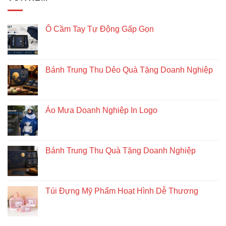
pháp
quà
tặng
doanh
Ô Cầm Tay Tự Động Gấp Gọn
nghiệp
độc
đáo
và
Bánh Trung Thu Dẻo Quà Tặng Doanh Nghiệp
bền
vững
Áo Mưa Doanh Nghiệp In Logo
Bánh Trung Thu Quà Tặng Doanh Nghiệp
Túi Đựng Mỹ Phẩm Hoạt Hình Dễ Thương