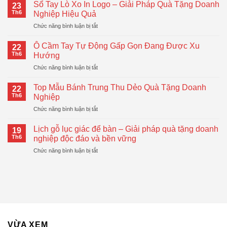
Giữ
Sổ Tay Lò Xo In Logo – Giải Pháp Quà Tặng Doanh
23
Nhiệt
Th6
Nghiệp Hiệu Quả
LocknLock
ở
Chức năng bình luận bị tắt
–
Sổ
Quà
Tay
Tặng
Ô Cầm Tay Tự Động Gấp Gọn Đang Được Xu
22
Lò
Doanh
Th6
Hướng
Xo
Nghiệp
ở
Chức năng bình luận bị tắt
In
Hiện
Ô
Logo
Đại,
Cầm
–
Top Mẫu Bánh Trung Thu Dẻo Quà Tặng Doanh
Thiết
22
Tay
Giải
Th6
Nghiệp
Thực
Tự
Pháp
ở
Chức năng bình luận bị tắt
Động
Quà
Top
Gấp
Tặng
Mẫu
Gọn
Lịch gỗ lục giác để bàn – Giải pháp quà tặng doanh
Doanh
19
Bánh
Đang
Th6
nghiệp độc đáo và bền vững
Nghiệp
Trung
Được
Hiệu
ở
Chức năng bình luận bị tắt
Thu
Xu
Quả
Lịch
Dẻo
Hướng
gỗ
Quà
lục
Tặng
giác
Doanh
để
Nghiệp
bàn
–
Giải
VỪA XEM