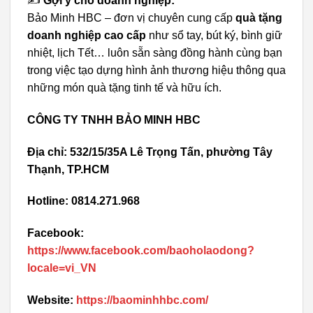
✍️
Gợi ý cho doanh nghiệp:
Bảo Minh HBC – đơn vị chuyên cung cấp
quà tặng
doanh nghiệp cao cấp
như sổ tay, bút ký, bình giữ
nhiệt, lịch Tết… luôn sẵn sàng đồng hành cùng bạn
trong việc tạo dựng hình ảnh thương hiệu thông qua
những món quà tặng tinh tế và hữu ích.
CÔNG TY TNHH BẢO MINH HBC
Địa chỉ: 532/15/35A Lê Trọng Tấn, phường Tây
Thạnh, TP.HCM
Hotline: 0814.271.968
Facebook:
https://www.facebook.com/baoholaodong?
locale=vi_VN
Website:
https://baominhhbc.com/