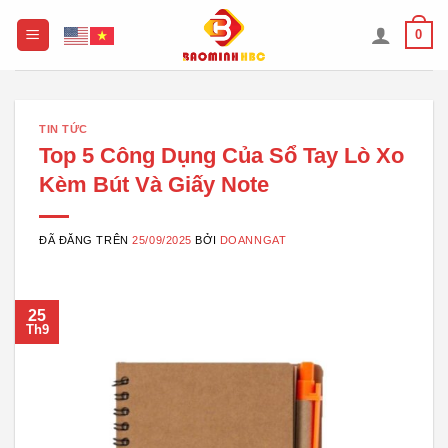
Chuyển
0
đến
nội
dung
TIN TỨC
Top 5 Công Dụng Của Sổ Tay Lò Xo
Kèm Bút Và Giấy Note
ĐÃ ĐĂNG TRÊN
25/09/2025
BỞI
DOANNGAT
25
Th9