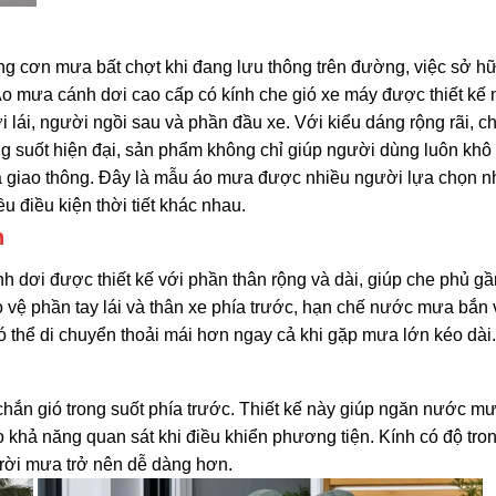
những cơn mưa bất chợt khi đang lưu thông trên đường, việc sở h
 Áo mưa cánh dơi cao cấp có kính che gió xe máy được thiết kế
ái, người ngồi sau và phần đầu xe. Với kiểu dáng rộng rãi, ch
g suốt hiện đại, sản phẩm không chỉ giúp người dùng luôn khô
a giao thông. Đây là mẫu áo mưa được nhiều người lựa chọn n
u điều kiện thời tiết khác nhau.
n
 dơi được thiết kế với phần thân rộng và dài, giúp che phủ g
o vệ phần tay lái và thân xe phía trước, hạn chế nước mưa bắn
 thể di chuyển thoải mái hơn ngay cả khi gặp mưa lớn kéo dài.
chắn gió trong suốt phía trước. Thiết kế này giúp ngăn nước m
ảo khả năng quan sát khi điều khiển phương tiện. Kính có độ tro
 trời mưa trở nên dễ dàng hơn.