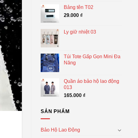
Bảng tên T02
29.000
₫
Ly giữ nhiệt 03
Túi Tote Gấp Gọn Mini Đa
Năng
Quần áo bảo hộ lao động
013
165.000
₫
SẢN PHẨM
Bảo Hộ Lao Động