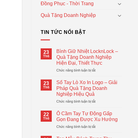
Đồng Phục - Thời Trang
Quà Tặng Doanh Nghiệp
TIN TỨC NỔI BẬT
Bình Giữ Nhiệt LocknLock –
23
Th6
Quà Tặng Doanh Nghiệp
Hiện Đại, Thiết Thực
ở
Chức năng bình luận bị tắt
Bình
Giữ
Sổ Tay Lò Xo In Logo – Giải
23
Nhiệt
Th6
Pháp Quà Tặng Doanh
LocknLock
Nghiệp Hiệu Quả
–
ở
Chức năng bình luận bị tắt
Quà
Sổ
Tặng
Tay
Doanh
Ô Cầm Tay Tự Động Gấp
22
Lò
Nghiệp
Th6
Gọn Đang Được Xu Hướng
Xo
Hiện
ở
Chức năng bình luận bị tắt
In
Đại,
Ô
Logo
Thiết
Cầm
–
Thực