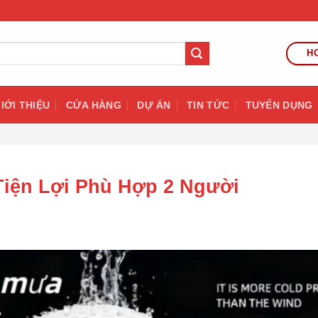
HO
IỚI THIỆU
CỬA HÀNG
DỰ ÁN
TIN TỨC
TUYỂN DỤNG
iện Lợi Phù Hợp 2 Người