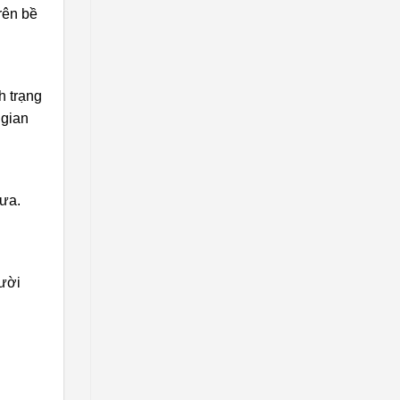
rên bề
h trạng
 gian
mưa.
gười