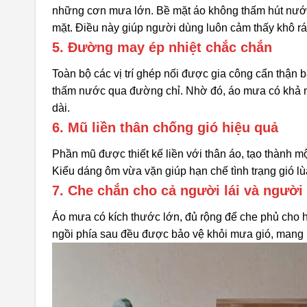
những cơn mưa lớn. Bề mặt áo không thấm hút nước,
mặt. Điều này giúp người dùng luôn cảm thấy khô ráo
5. Đường may ép nhiệt chắc chắn
Toàn bộ các vị trí ghép nối được gia công cẩn thận b
thấm nước qua đường chỉ. Nhờ đó, áo mưa có khả nă
dài.
6. Mũ liền thân chống gió hiệu quả
Phần mũ được thiết kế liền với thân áo, tạo thành m
Kiểu dáng ôm vừa vặn giúp hạn chế tình trạng gió lù
7. Che chắn cho cả người lái và người
Áo mưa có kích thước lớn, đủ rộng để che phủ cho h
ngồi phía sau đều được bảo vệ khỏi mưa gió, mang lại