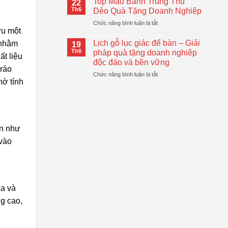
Top Mẫu Bánh Trung Thu
22
Tay
Giải
Th6
Dẻo Quà Tặng Doanh Nghiệp
Tự
Pháp
ở
Chức năng bình luận bị tắt
Động
Quà
ữu một
Top
Gấp
Tặng
Mẫu
Gọn
Lịch gỗ lục giác để bàn – Giải
 nhằm
Doanh
19
Bánh
Đang
Th6
pháp quà tặng doanh nghiệp
Nghiệp
ất liệu
Trung
Được
Hiệu
độc đáo và bền vững
Thu
Xu
 ráo
Quả
ở
Chức năng bình luận bị tắt
Dẻo
Hướng
hờ tính
Lịch
Quà
gỗ
Tặng
lục
Doanh
giác
Nghiệp
để
bàn
ần như
–
 vào
Giải
pháp
quà
tặng
doanh
nghiệp
ưa và
độc
ng cao,
đáo
và
bền