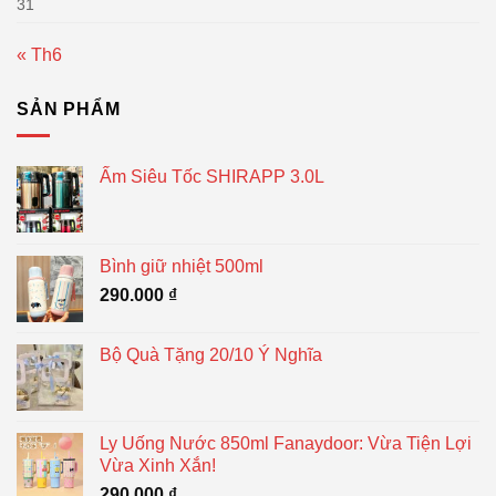
31
« Th6
SẢN PHẨM
Ấm Siêu Tốc SHIRAPP 3.0L
Bình giữ nhiệt 500ml
290.000
₫
Bộ Quà Tặng 20/10 Ý Nghĩa
Ly Uống Nước 850ml Fanaydoor: Vừa Tiện Lợi
Vừa Xinh Xắn!
290.000
₫