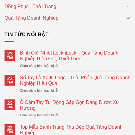
Đồng Phục - Thời Trang
Quà Tặng Doanh Nghiệp
TIN TỨC NỔI BẬT
Bình Giữ Nhiệt LocknLock – Quà Tặng Doanh
23
Th6
Nghiệp Hiện Đại, Thiết Thực
ở
Chức năng bình luận bị tắt
Bình
Giữ
Sổ Tay Lò Xo In Logo – Giải Pháp Quà Tặng Doanh
23
Nhiệt
Th6
Nghiệp Hiệu Quả
LocknLock
ở
Chức năng bình luận bị tắt
–
Sổ
Quà
Tay
Tặng
Ô Cầm Tay Tự Động Gấp Gọn Đang Được Xu
22
Lò
Doanh
Th6
Hướng
Xo
Nghiệp
ở
Chức năng bình luận bị tắt
In
Hiện
Ô
Logo
Đại,
Cầm
–
Top Mẫu Bánh Trung Thu Dẻo Quà Tặng Doanh
Thiết
22
Tay
Giải
Th6
Nghiệp
Thực