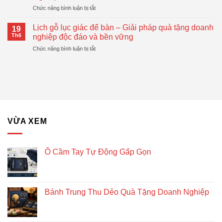
Tự
Pháp
ở
Chức năng bình luận bị tắt
Động
Quà
Top
Gấp
Tặng
Mẫu
Gọn
Lịch gỗ lục giác để bàn – Giải pháp quà tặng doanh
Doanh
19
Bánh
Đang
Th6
nghiệp độc đáo và bền vững
Nghiệp
Trung
Được
Hiệu
ở
Chức năng bình luận bị tắt
Thu
Xu
Quả
Lịch
Dẻo
Hướng
gỗ
Quà
lục
Tặng
giác
Doanh
để
Nghiệp
bàn
–
Giải
VỪA XEM
pháp
quà
tặng
doanh
Ô Cầm Tay Tự Động Gấp Gọn
nghiệp
độc
đáo
và
Bánh Trung Thu Dẻo Quà Tặng Doanh Nghiệp
bền
vững