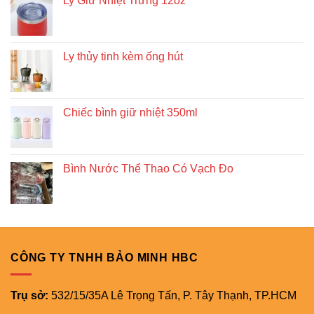
Ly Giữ Nhiệt Trứng 12oz
Ly thủy tinh kèm ống hút
Chiếc bình giữ nhiệt 350ml
Bình Nước Thể Thao Có Vạch Đo
CÔNG TY TNHH BẢO MINH HBC
Trụ sở:
532/15/35A Lê Trọng Tấn, P. Tây Thạnh, TP.HCM