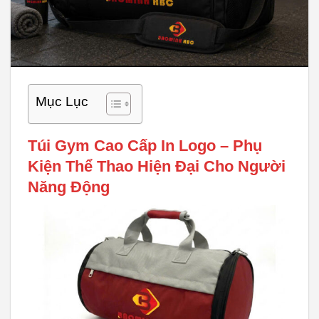
Mục Lục
Túi Gym Cao Cấp In Logo – Phụ
Kiện Thể Thao Hiện Đại Cho Người
Năng Động