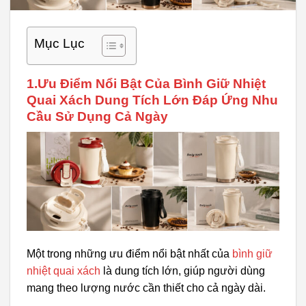
Mục Lục
1.Ưu Điểm Nổi Bật Của Bình Giữ Nhiệt
Quai Xách Dung Tích Lớn Đáp Ứng Nhu
Cầu Sử Dụng Cả Ngày
Một trong những ưu điểm nổi bật nhất của
bình giữ
nhiệt quai xách
là dung tích lớn, giúp người dùng
mang theo lượng nước cần thiết cho cả ngày dài.