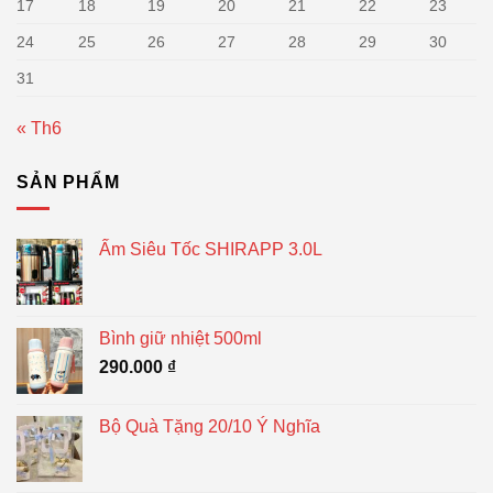
17
18
19
20
21
22
23
24
25
26
27
28
29
30
31
« Th6
SẢN PHẨM
Ấm Siêu Tốc SHIRAPP 3.0L
Bình giữ nhiệt 500ml
290.000
₫
Bộ Quà Tặng 20/10 Ý Nghĩa