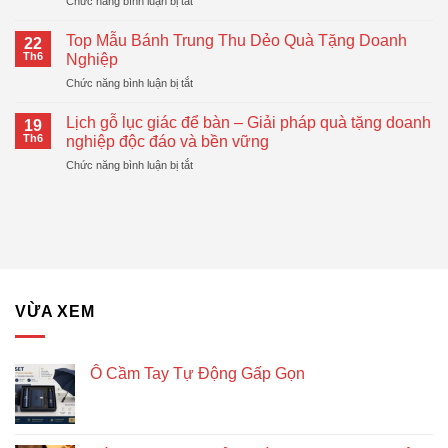
ở
Chức năng bình luận bị tắt
In
Hiện
Ô
Logo
Đại,
Cầm
–
Top Mẫu Bánh Trung Thu Dẻo Quà Tặng Doanh
Thiết
22
Tay
Giải
Th6
Nghiệp
Thực
Tự
Pháp
ở
Chức năng bình luận bị tắt
Động
Quà
Top
Gấp
Tặng
Mẫu
Gọn
Lịch gỗ lục giác để bàn – Giải pháp quà tặng doanh
Doanh
19
Bánh
Đang
Th6
nghiệp độc đáo và bền vững
Nghiệp
Trung
Được
Hiệu
ở
Chức năng bình luận bị tắt
Thu
Xu
Quả
Lịch
Dẻo
Hướng
gỗ
Quà
lục
Tặng
giác
Doanh
để
Nghiệp
bàn
–
Giải
VỪA XEM
pháp
quà
tặng
doanh
Ô Cầm Tay Tự Động Gấp Gọn
nghiệp
độc
đáo
và