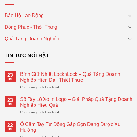
Bảo Hộ Lao Động
Đồng Phục - Thời Trang
Quà Tặng Doanh Nghiệp
TIN TỨC NỔI BẬT
Bình Giữ Nhiệt LocknLock – Quà Tặng Doanh
23
Th6
Nghiệp Hiện Đại, Thiết Thực
ở
Chức năng bình luận bị tắt
Bình
Giữ
Sổ Tay Lò Xo In Logo – Giải Pháp Quà Tặng Doanh
23
Nhiệt
Th6
Nghiệp Hiệu Quả
LocknLock
ở
Chức năng bình luận bị tắt
–
Sổ
Quà
Tay
Tặng
Ô Cầm Tay Tự Động Gấp Gọn Đang Được Xu
22
Lò
Doanh
Th6
Hướng
Xo
Nghiệp