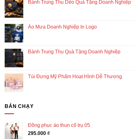
Bánh Trung Thu Dẻo Quà Tặng Doanh Nghiệp
bền
vững
Áo Mưa Doanh Nghiệp In Logo
Bánh Trung Thu Quà Tặng Doanh Nghiệp
Túi Đựng Mỹ Phẩm Hoạt Hình Dễ Thương
BÁN CHẠY
Đồng phục áo thun cổ trụ 05
295.000
₫