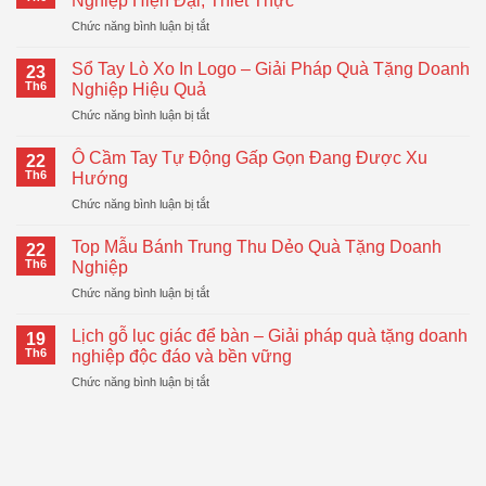
Nghiệp Hiện Đại, Thiết Thực
ở
Chức năng bình luận bị tắt
Bình
Giữ
Sổ Tay Lò Xo In Logo – Giải Pháp Quà Tặng Doanh
23
Nhiệt
Th6
Nghiệp Hiệu Quả
LocknLock
ở
Chức năng bình luận bị tắt
–
Sổ
Quà
Tay
Tặng
Ô Cầm Tay Tự Động Gấp Gọn Đang Được Xu
22
Lò
Doanh
Th6
Hướng
Xo
Nghiệp
ở
Chức năng bình luận bị tắt
In
Hiện
Ô
Logo
Đại,
Cầm
–
Top Mẫu Bánh Trung Thu Dẻo Quà Tặng Doanh
Thiết
22
Tay
Giải
Th6
Nghiệp
Thực
Tự
Pháp
ở
Chức năng bình luận bị tắt
Động
Quà
Top
Gấp
Tặng
Mẫu
Gọn
Lịch gỗ lục giác để bàn – Giải pháp quà tặng doanh
Doanh
19
Bánh
Đang
Th6
nghiệp độc đáo và bền vững
Nghiệp
Trung
Được
Hiệu
ở
Chức năng bình luận bị tắt
Thu
Xu
Quả
Lịch
Dẻo
Hướng
gỗ
Quà
lục
Tặng
giác
Doanh
để
Nghiệp