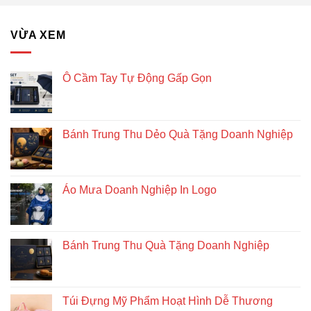
bàn
–
Giải
VỪA XEM
pháp
quà
tặng
doanh
Ô Cầm Tay Tự Động Gấp Gọn
nghiệp
độc
đáo
và
Bánh Trung Thu Dẻo Quà Tặng Doanh Nghiệp
bền
vững
Áo Mưa Doanh Nghiệp In Logo
Bánh Trung Thu Quà Tặng Doanh Nghiệp
Túi Đựng Mỹ Phẩm Hoạt Hình Dễ Thương