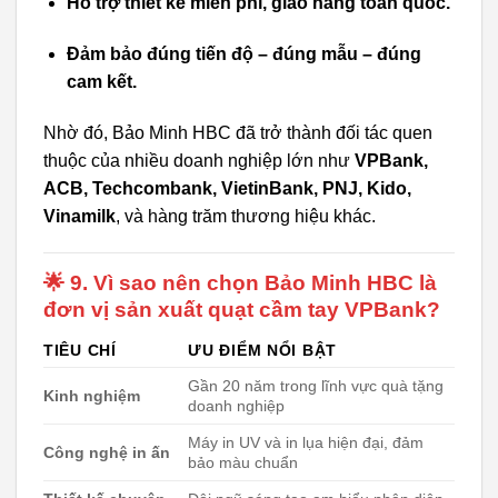
Hỗ trợ thiết kế miễn phí, giao hàng toàn quốc.
Đảm bảo đúng tiến độ – đúng mẫu – đúng
cam kết.
Nhờ đó, Bảo Minh HBC đã trở thành đối tác quen
thuộc của nhiều doanh nghiệp lớn như
VPBank,
ACB, Techcombank, VietinBank, PNJ, Kido,
Vinamilk
, và hàng trăm thương hiệu khác.
🌟 9. Vì sao nên chọn Bảo Minh HBC là
đơn vị sản xuất quạt cầm tay VPBank?
TIÊU CHÍ
ƯU ĐIỂM NỔI BẬT
Gần 20 năm trong lĩnh vực quà tặng
Kinh nghiệm
doanh nghiệp
Máy in UV và in lụa hiện đại, đảm
Công nghệ in ấn
bảo màu chuẩn