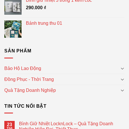
Bình giữ nhiệt 3 trong 1 kèm cốc
290.000
₫
Bánh trung thu 01
SẢN PHẨM
Bảo Hộ Lao Động
Đồng Phục - Thời Trang
Quà Tặng Doanh Nghiệp
TIN TỨC NỔI BẬT
Bình Giữ Nhiệt LocknLock – Quà Tặng Doanh
23
Th6