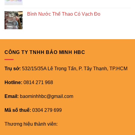
Bình Nước Thể Thao Có Vạch Đo
CÔNG TY TNHH BẢO MINH HBC
Trụ sở:
532/15/35A Lê Trọng Tấn, P. Tây Thạnh, TP.HCM
Hotline:
0814 271 968
Email:
baominhhbc@gmail.com
Mã số thuế:
0304 279 699
Thương hiệu thành viên: