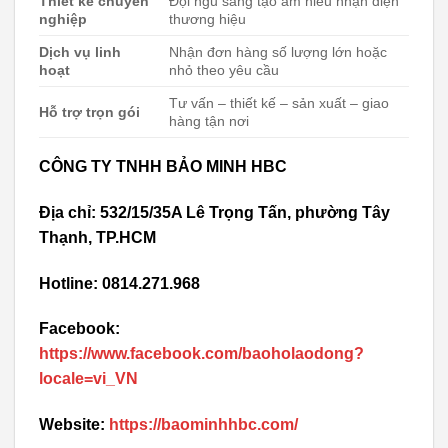
Thiết kế chuyên
Đội ngũ sáng tạo am hiểu nhận diện
nghiệp
thương hiệu
Dịch vụ linh
Nhận đơn hàng số lượng lớn hoặc
hoạt
nhỏ theo yêu cầu
Tư vấn – thiết kế – sản xuất – giao
Hỗ trợ trọn gói
hàng tận nơi
CÔNG TY TNHH BẢO MINH HBC
Địa chỉ: 532/15/35A Lê Trọng Tấn, phường Tây
Thạnh, TP.HCM
Hotline: 0814.271.968
Facebook:
https://www.facebook.com/baoholaodong?
locale=vi_VN
Website:
https://baominhhbc.com/