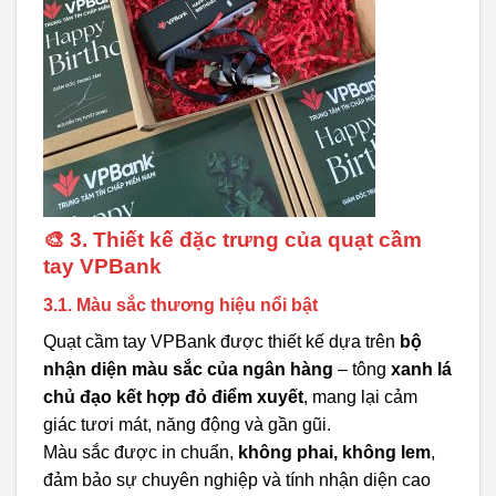
🎨 3. Thiết kế đặc trưng của quạt cầm
tay VPBank
3.1. Màu sắc thương hiệu nổi bật
Quạt cầm tay VPBank được thiết kế dựa trên
bộ
nhận diện màu sắc của ngân hàng
– tông
xanh lá
chủ đạo kết hợp đỏ điểm xuyết
, mang lại cảm
giác tươi mát, năng động và gần gũi.
Màu sắc được in chuẩn,
không phai, không lem
,
đảm bảo sự chuyên nghiệp và tính nhận diện cao