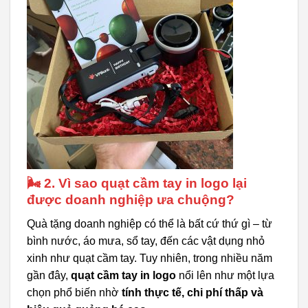
🌬️ 2. Vì sao quạt cầm tay in logo lại
được doanh nghiệp ưa chuộng?
Quà tặng doanh nghiệp có thể là bất cứ thứ gì – từ
bình nước, áo mưa, sổ tay, đến các vật dụng nhỏ
xinh như quạt cầm tay. Tuy nhiên, trong nhiều năm
gần đây,
quạt cầm tay in logo
nổi lên như một lựa
chọn phổ biến nhờ
tính thực tế, chi phí thấp và