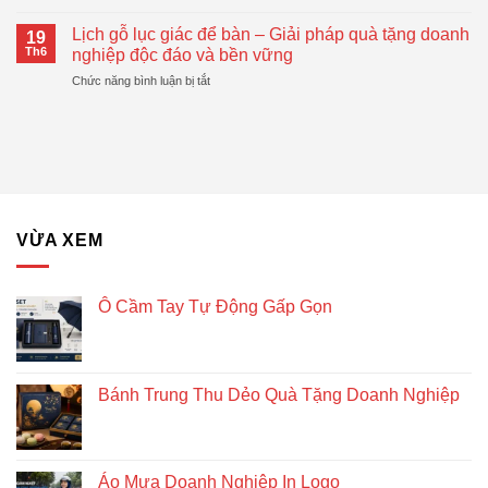
Top
Gấp
Tặng
Mẫu
Gọn
Lịch gỗ lục giác để bàn – Giải pháp quà tặng doanh
Doanh
19
Bánh
Đang
Th6
nghiệp độc đáo và bền vững
Nghiệp
Trung
Được
Hiệu
ở
Chức năng bình luận bị tắt
Thu
Xu
Quả
Lịch
Dẻo
Hướng
gỗ
Quà
lục
Tặng
giác
Doanh
để
Nghiệp
bàn
–
Giải
VỪA XEM
pháp
quà
tặng
doanh
Ô Cầm Tay Tự Động Gấp Gọn
nghiệp
độc
đáo
và
Bánh Trung Thu Dẻo Quà Tặng Doanh Nghiệp
bền
vững
Áo Mưa Doanh Nghiệp In Logo