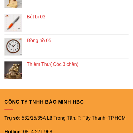
Bút bi 03
Đồng hồ 05
Thiềm Thừ( Cóc 3 chân)
CÔNG TY TNHH BẢO MINH HBC
Trụ sở:
532/15/35A Lê Trọng Tấn, P. Tây Thạnh, TP.HCM
Hotline:
0814 271 968