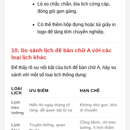
Lò xo chắc chắn, bìa lịch cứng cáp,
đóng gói gọn gàng.
Có thể thêm hộp đựng hoặc túi giấy in
logo để tăng tính chuyên nghiệp.
10. So sánh lịch để bàn chữ A với các
loại lịch khác
Để thấy rõ sự nổi bật của lịch để bàn chữ A, hãy so
sánh với một số loại lịch thông dụng:
LOẠI
ƯU ĐIỂM
HẠN CHẾ
LỊCH
Lịch
Hiển thị ngày tháng rõ
Không nhỏ gọn, khó
treo
ràng, dễ quan sát từ xa
di chuyển
tường
Cồng kềnh, chỉ treo
Lịch
Truyền thống, quen
tường, ít tính thẩm
bloc
thuộc