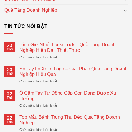
Quà Tặng Doanh Nghiệp
TIN TỨC NỔI BẬT
Bình Giữ Nhiệt LocknLock – Quà Tặng Doanh
23
Th6
Nghiệp Hiện Đại, Thiết Thực
ở
Chức năng bình luận bị tắt
Bình
Giữ
Sổ Tay Lò Xo In Logo – Giải Pháp Quà Tặng Doanh
23
Nhiệt
Th6
Nghiệp Hiệu Quả
LocknLock
ở
Chức năng bình luận bị tắt
–
Sổ
Quà
Tay
Tặng
Ô Cầm Tay Tự Động Gấp Gọn Đang Được Xu
22
Lò
Doanh
Th6
Hướng
Xo
Nghiệp
ở
Chức năng bình luận bị tắt
In
Hiện
Ô
Logo
Đại,
Cầm
–
Top Mẫu Bánh Trung Thu Dẻo Quà Tặng Doanh
Thiết
22
Tay
Giải
Th6
Nghiệp
Thực
Tự
Pháp
ở
Chức năng bình luận bị tắt
Động
Quà