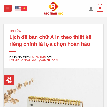
Chuyển
0
đến
nội
dung
TIN TỨC
Lịch để bàn chữ A in theo thiết kế
riêng chính là lựa chọn hoàn hảo!
ĐÃ ĐĂNG TRÊN
04/09/2025
BỞI
LONGDUONGGIA0411@GMAIL.COM
04
Th9