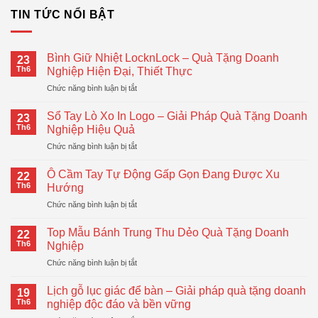
TIN TỨC NỔI BẬT
Bình Giữ Nhiệt LocknLock – Quà Tặng Doanh
23
Th6
Nghiệp Hiện Đại, Thiết Thực
ở
Chức năng bình luận bị tắt
Bình
Giữ
Sổ Tay Lò Xo In Logo – Giải Pháp Quà Tặng Doanh
23
Nhiệt
Th6
Nghiệp Hiệu Quả
LocknLock
ở
Chức năng bình luận bị tắt
–
Sổ
Quà
Tay
Tặng
Ô Cầm Tay Tự Động Gấp Gọn Đang Được Xu
22
Lò
Doanh
Th6
Hướng
Xo
Nghiệp
ở
Chức năng bình luận bị tắt
In
Hiện
Ô
Logo
Đại,
Cầm
–
Top Mẫu Bánh Trung Thu Dẻo Quà Tặng Doanh
Thiết
22
Tay
Giải
Th6
Nghiệp
Thực
Tự
Pháp
ở
Chức năng bình luận bị tắt
Động
Quà
Top
Gấp
Tặng
Mẫu
Gọn
Lịch gỗ lục giác để bàn – Giải pháp quà tặng doanh
Doanh
19
Bánh
Đang
Th6
nghiệp độc đáo và bền vững
Nghiệp
Trung
Được
Hiệu