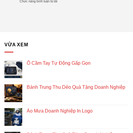
ở
Chức năng bình luận bị tắt
Thu
Xu
Quả
Lịch
Dẻo
Hướng
gỗ
Quà
lục
Tặng
giác
Doanh
để
Nghiệp
bàn
–
Giải
VỪA XEM
pháp
quà
tặng
doanh
Ô Cầm Tay Tự Động Gấp Gọn
nghiệp
độc
đáo
và
Bánh Trung Thu Dẻo Quà Tặng Doanh Nghiệp
bền
vững
Áo Mưa Doanh Nghiệp In Logo