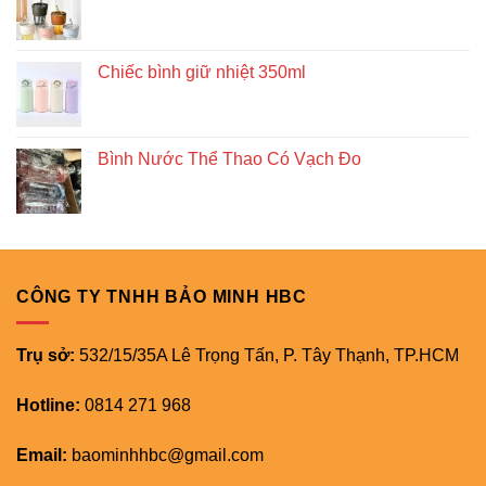
Chiếc bình giữ nhiệt 350ml
Bình Nước Thể Thao Có Vạch Đo
CÔNG TY TNHH BẢO MINH HBC
Trụ sở:
532/15/35A Lê Trọng Tấn, P. Tây Thạnh, TP.HCM
Hotline:
0814 271 968
Email:
baominhhbc@gmail.com