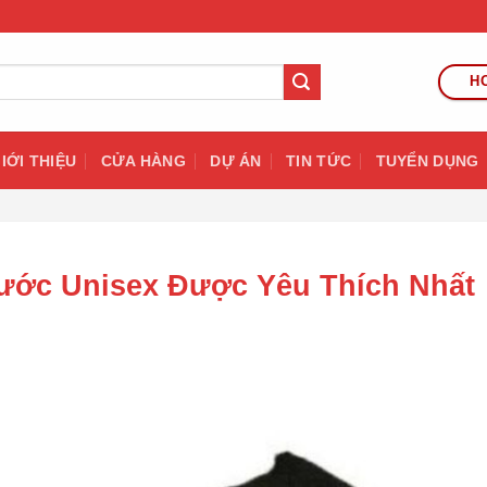
HO
IỚI THIỆU
CỬA HÀNG
DỰ ÁN
TIN TỨC
TUYỂN DỤNG
ước Unisex Được Yêu Thích Nhất