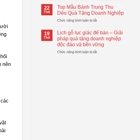
Logo
Thiết
Cầm
–
Top Mẫu Bánh Trung Thu
Thực
22
Tay
Giải
Th6
Dẻo Quà Tặng Doanh Nghiệp
Tự
Pháp
ở
Chức năng bình luận bị tắt
Động
Quà
Top
gười
Gấp
Tặng
Mẫu
Gọn
Lịch gỗ lục giác để bàn – Giải
Doanh
19
êng
Bánh
Đang
Th6
pháp quà tặng doanh nghiệp
Nghiệp
Trung
Được
Hiệu
độc đáo và bền vững
Thu
Xu
Quả
ở
Chức năng bình luận bị tắt
Dẻo
Hướng
phối
Lịch
Quà
gỗ
Tặng
o nên
lục
Doanh
giác
Nghiệp
để
bàn
–
Giải
pháp
 các
quà
tặng
doanh
nghiệp
vật
độc
oài
đáo
và