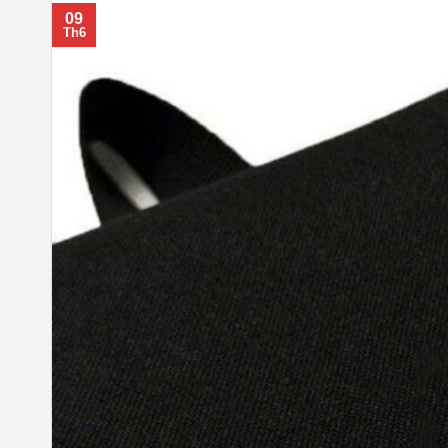
09
Th6