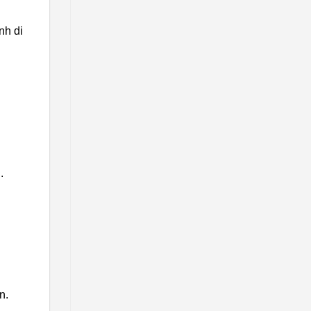
nh di
.
n.