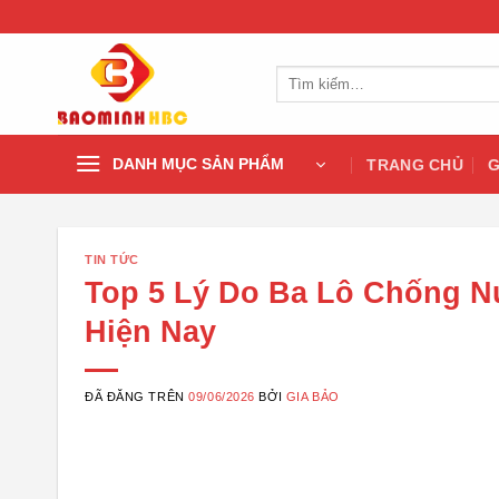
Chuyển
đến
nội
Tìm
dung
kiếm:
DANH MỤC SẢN PHẨM
TRANG CHỦ
G
TIN TỨC
Top 5 Lý Do Ba Lô Chống N
Hiện Nay
ĐÃ ĐĂNG TRÊN
09/06/2026
BỞI
GIA BẢO