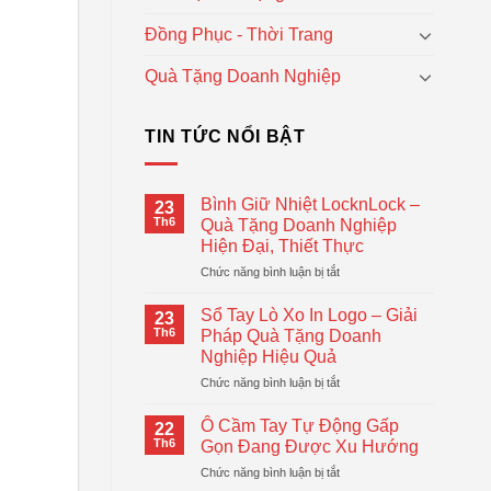
Đồng Phục - Thời Trang
Quà Tặng Doanh Nghiệp
TIN TỨC NỔI BẬT
Bình Giữ Nhiệt LocknLock –
23
Th6
Quà Tặng Doanh Nghiệp
Hiện Đại, Thiết Thực
ở
Chức năng bình luận bị tắt
Bình
Giữ
Sổ Tay Lò Xo In Logo – Giải
23
Nhiệt
Th6
Pháp Quà Tặng Doanh
LocknLock
Nghiệp Hiệu Quả
–
ở
Chức năng bình luận bị tắt
Quà
Sổ
Tặng
Tay
Doanh
Ô Cầm Tay Tự Động Gấp
22
Lò
Nghiệp
Th6
Gọn Đang Được Xu Hướng
Xo
Hiện
ở
Chức năng bình luận bị tắt
In
Đại,
Ô