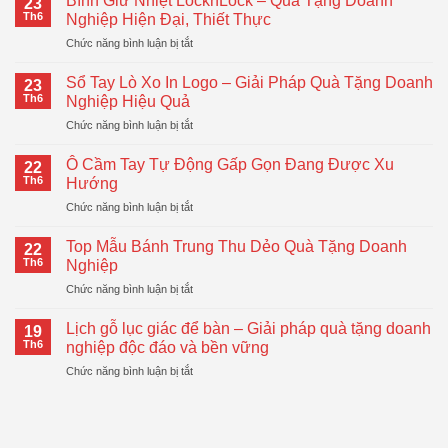
Bình Giữ Nhiệt LocknLock – Quà Tặng Doanh
23
Th6
Nghiệp Hiện Đại, Thiết Thực
ở
Chức năng bình luận bị tắt
Bình
Giữ
Sổ Tay Lò Xo In Logo – Giải Pháp Quà Tặng Doanh
23
Nhiệt
Th6
Nghiệp Hiệu Quả
LocknLock
ở
Chức năng bình luận bị tắt
–
Sổ
Quà
Tay
Tặng
Ô Cầm Tay Tự Động Gấp Gọn Đang Được Xu
22
Lò
Doanh
Th6
Hướng
Xo
Nghiệp
ở
Chức năng bình luận bị tắt
In
Hiện
Ô
Logo
Đại,
Cầm
–
Top Mẫu Bánh Trung Thu Dẻo Quà Tặng Doanh
Thiết
22
Tay
Giải
Th6
Nghiệp
Thực
Tự
Pháp
ở
Chức năng bình luận bị tắt
Động
Quà
Top
Gấp
Tặng
Mẫu
Gọn
Lịch gỗ lục giác để bàn – Giải pháp quà tặng doanh
Doanh
19
Bánh
Đang
Th6
nghiệp độc đáo và bền vững
Nghiệp
Trung
Được
Hiệu
ở
Chức năng bình luận bị tắt
Thu
Xu
Quả
Lịch
Dẻo
Hướng
gỗ
Quà
lục
Tặng
giác
Doanh