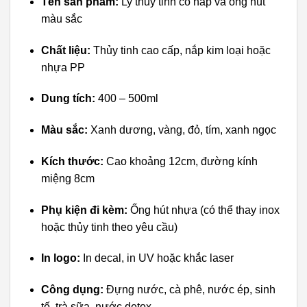
Tên sản phẩm:
Ly thủy tinh có nắp và ống hút
màu sắc
Chất liệu:
Thủy tinh cao cấp, nắp kim loại hoặc
nhựa PP
Dung tích:
400 – 500ml
Màu sắc:
Xanh dương, vàng, đỏ, tím, xanh ngọc
Kích thước:
Cao khoảng 12cm, đường kính
miệng 8cm
Phụ kiện đi kèm:
Ống hút nhựa (có thể thay inox
hoặc thủy tinh theo yêu cầu)
In logo:
In decal, in UV hoặc khắc laser
Công dụng:
Đựng nước, cà phê, nước ép, sinh
tố, trà sữa, nước detox