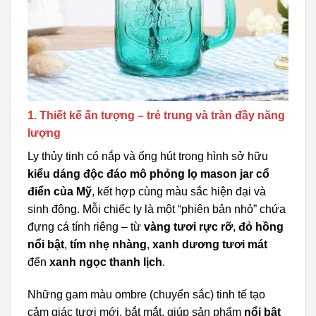
1. Thiết kế ấn tượng – trẻ trung và tràn đầy năng
lượng
Ly thủy tinh có nắp và ống hút trong hình sở hữu
kiểu dáng độc đáo mô phỏng lọ mason jar cổ
điển của Mỹ
, kết hợp cùng màu sắc hiện đại và
sinh động. Mỗi chiếc ly là một “phiên bản nhỏ” chứa
đựng cá tính riêng – từ
vàng tươi rực rỡ
,
đỏ hồng
nổi bật
,
tím nhẹ nhàng
,
xanh dương tươi mát
đến
xanh ngọc thanh lịch
.
Những gam màu ombre (chuyển sắc) tinh tế tạo
cảm giác tươi mới, bắt mắt, giúp sản phẩm
nổi bật