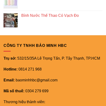
Bình Nước Thể Thao Có Vạch Đo
CÔNG TY TNHH BẢO MINH HBC
Trụ sở:
532/15/35A Lê Trọng Tấn, P. Tây Thạnh, TP.HCM
Hotline:
0814 271 968
Email:
baominhhbc@gmail.com
Mã số thuế:
0304 279 699
Thương hiệu thành viên: