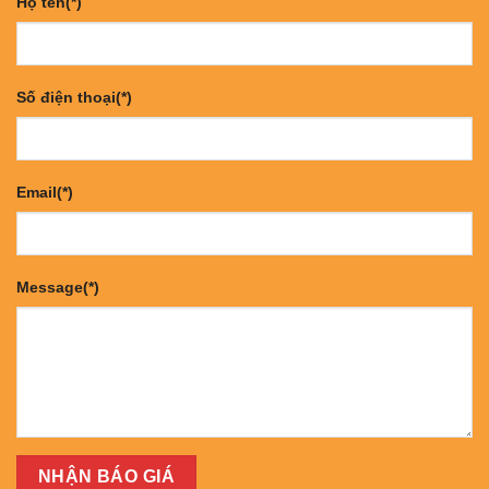
Họ tên(*)
Số điện thoại(*)
Email(*)
Message(*)