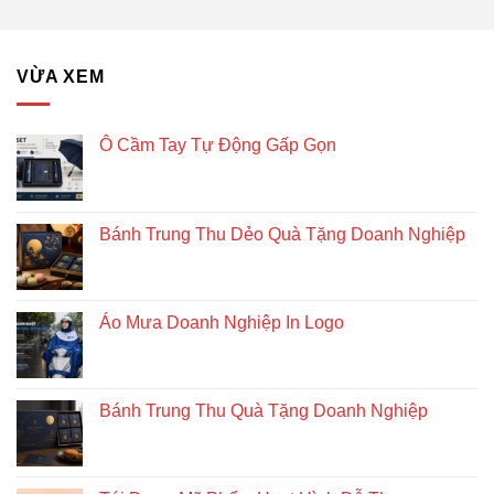
để
Nghiệp
bàn
–
Giải
VỪA XEM
pháp
quà
tặng
doanh
Ô Cầm Tay Tự Động Gấp Gọn
nghiệp
độc
đáo
và
Bánh Trung Thu Dẻo Quà Tặng Doanh Nghiệp
bền
vững
Áo Mưa Doanh Nghiệp In Logo
Bánh Trung Thu Quà Tặng Doanh Nghiệp