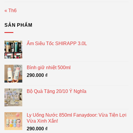
« Th6
SẢN PHẨM
Ấm Siêu Tốc SHIRAPP 3.0L
Bình giữ nhiệt 500ml
290.000
₫
Bộ Quà Tặng 20/10 Ý Nghĩa
Ly Uống Nước 850ml Fanaydoor: Vừa Tiện Lợi
Vừa Xinh Xắn!
290.000
₫