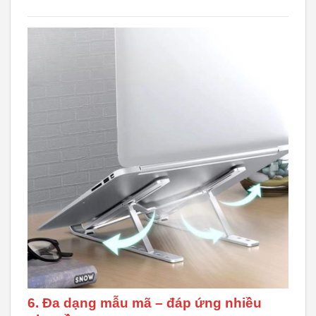
6. Đa dạng mẫu mã – đáp ứng nhiều