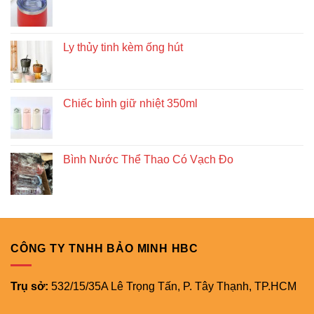
Ly thủy tinh kèm ống hút
Chiếc bình giữ nhiệt 350ml
Bình Nước Thể Thao Có Vạch Đo
CÔNG TY TNHH BẢO MINH HBC
Trụ sở:
532/15/35A Lê Trọng Tấn, P. Tây Thạnh, TP.HCM