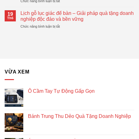
ở
Chức năng bình luận bị tắt
Động
Quà
Top
Gấp
Tặng
Mẫu
Gọn
Lịch gỗ lục giác để bàn – Giải pháp quà tặng doanh
Doanh
19
Bánh
Đang
Th6
nghiệp độc đáo và bền vững
Nghiệp
Trung
Được
Hiệu
ở
Chức năng bình luận bị tắt
Thu
Xu
Quả
Lịch
Dẻo
Hướng
gỗ
Quà
lục
Tặng
giác
Doanh
để
Nghiệp
bàn
–
Giải
VỪA XEM
pháp
quà
tặng
doanh
Ô Cầm Tay Tự Động Gấp Gọn
nghiệp
độc
đáo
và
Bánh Trung Thu Dẻo Quà Tặng Doanh Nghiệp
bền
vững