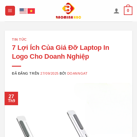
Chuyển
0
đến
nội
dung
TIN TỨC
7 Lợi Ích Của Giá Đỡ Laptop In
Logo Cho Doanh Nghiệp
ĐÃ ĐĂNG TRÊN
27/09/2025
BỞI
DOANNGAT
27
Th9