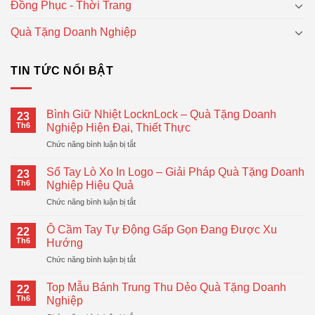
Đồng Phục - Thời Trang
Quà Tặng Doanh Nghiệp
TIN TỨC NỔI BẬT
Bình Giữ Nhiệt LocknLock – Quà Tặng Doanh
23
Th6
Nghiệp Hiện Đại, Thiết Thực
ở
Chức năng bình luận bị tắt
Bình
Giữ
Sổ Tay Lò Xo In Logo – Giải Pháp Quà Tặng Doanh
23
Nhiệt
Th6
Nghiệp Hiệu Quả
LocknLock
ở
Chức năng bình luận bị tắt
–
Sổ
Quà
Tay
Tặng
Ô Cầm Tay Tự Động Gấp Gọn Đang Được Xu
22
Lò
Doanh
Th6
Hướng
Xo
Nghiệp
ở
Chức năng bình luận bị tắt
In
Hiện
Ô
Logo
Đại,
Cầm
–
Top Mẫu Bánh Trung Thu Dẻo Quà Tặng Doanh
Thiết
22
Tay
Giải
Th6
Nghiệp
Thực
Tự
Pháp