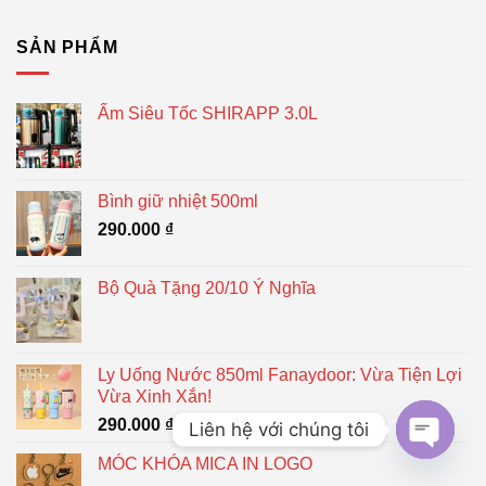
SẢN PHẨM
Ấm Siêu Tốc SHIRAPP 3.0L
Bình giữ nhiệt 500ml
290.000
₫
Bộ Quà Tặng 20/10 Ý Nghĩa
Ly Uống Nước 850ml Fanaydoor: Vừa Tiện Lợi
Vừa Xinh Xắn!
290.000
₫
Liên hệ với chúng tôi
MÓC KHÓA MICA IN LOGO
OPEN