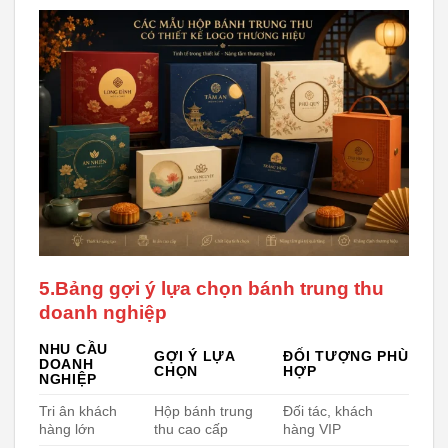
5.Bảng gợi ý lựa chọn bánh trung thu
doanh nghiệp
NHU CẦU
GỢI Ý LỰA
ĐỐI TƯỢNG PHÙ
DOANH
CHỌN
HỢP
NGHIỆP
Tri ân khách
Hộp bánh trung
Đối tác, khách
hàng lớn
thu cao cấp
hàng VIP