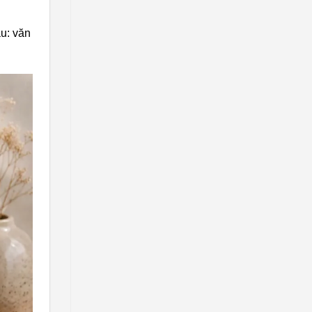
au: văn