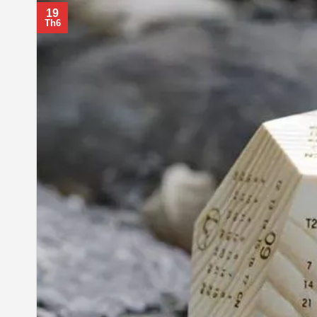
19
Th6