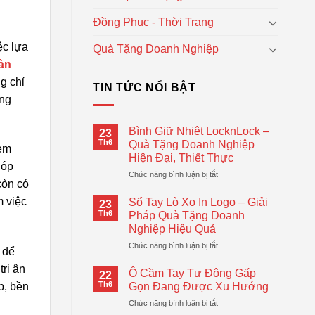
Đồng Phục - Thời Trang
ệc lựa
Quà Tặng Doanh Nghiệp
bàn
g chỉ
TIN TỨC NỔI BẬT
ông
Bình Giữ Nhiệt LocknLock –
23
Th6
Quà Tặng Doanh Nghiệp
xem
Hiện Đại, Thiết Thực
góp
ở
Chức năng bình luận bị tắt
còn có
Bình
Giữ
m việc
Sổ Tay Lò Xo In Logo – Giải
23
Nhiệt
Th6
Pháp Quà Tặng Doanh
LocknLock
Nghiệp Hiệu Quả
–
ở
Chức năng bình luận bị tắt
Quà
 để
Sổ
Tặng
ri ân
Tay
Doanh
Ô Cầm Tay Tự Động Gấp
22
Lò
Nghiệp
Th6
Gọn Đang Được Xu Hướng
p, bền
Xo
Hiện
ở
Chức năng bình luận bị tắt
In
Đại,
Ô