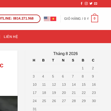
TLINE: 0814.271.968
0
GIỎ HÀNG /
0
₫
LIÊN HỆ
Tháng 8 2026
H
B
T
N
S
B
C
ộc
1
2
3
4
5
6
7
8
9
10
11
12
13
14
15
16
17
18
19
20
21
22
23
24
25
26
27
28
29
30
31