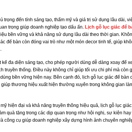
trọng đến tính sáng tạo, thẩm mỹ và giá trị sử dụng lâu dài, vi
uan trọng giúp doanh nghiệp tạo dấu ấn.
Lịch gỗ lục giác để 
liệu bền vững và khả năng sử dụng lâu dài theo thời gian. Khôn
iác để bàn còn đóng vai trò như một món decor tinh tế, giúp kh
.
iết kế đa diện sáng tạo, cho phép người dùng dễ dàng xoay để 
h truyền thống. Điều này không chỉ giúp tối ưu chi phí mà còn 
 dùng bền vững hiện nay. Bên cạnh đó, lịch gỗ lục giác để bàn 
, giúp thương hiệu xuất hiện thường xuyên trong không gian là
ỹ hiện đại và khả năng truyền thông hiệu quả, lịch gỗ lục giác
 quà tặng trong các dịp quan trọng như hội nghị, sự kiện hay t
là công cụ giúp doanh nghiệp xây dựng hình ảnh chuyên nghiệ