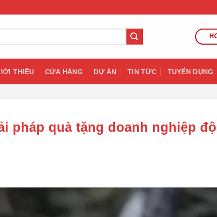
HO
IỚI THIỆU
CỬA HÀNG
DỰ ÁN
TIN TỨC
TUYỂN DỤNG
iải pháp quà tặng doanh nghiệp đ