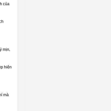
ch của
ịch
ý mịn,
ệp hiện
hí mà