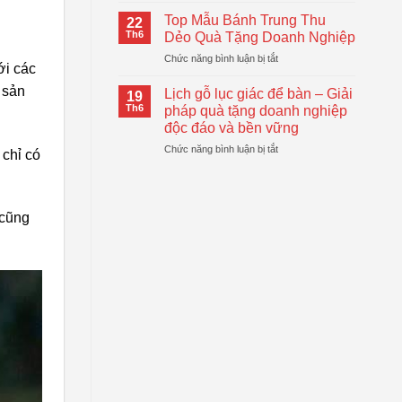
Logo
Thiết
Cầm
–
Top Mẫu Bánh Trung Thu
Thực
22
Tay
Giải
Th6
Dẻo Quà Tặng Doanh Nghiệp
Tự
Pháp
ở
Chức năng bình luận bị tắt
Động
Quà
ới các
Top
Gấp
Tặng
Mẫu
 sản
Gọn
Lịch gỗ lục giác để bàn – Giải
Doanh
19
Bánh
Đang
Th6
pháp quà tặng doanh nghiệp
Nghiệp
Trung
Được
Hiệu
độc đáo và bền vững
Thu
Xu
Quả
ở
Chức năng bình luận bị tắt
Dẻo
Hướng
 chỉ có
Lịch
Quà
gỗ
Tặng
lục
Doanh
giác
Nghiệp
 cũng
để
bàn
–
Giải
pháp
quà
tặng
doanh
nghiệp
độc
đáo
và