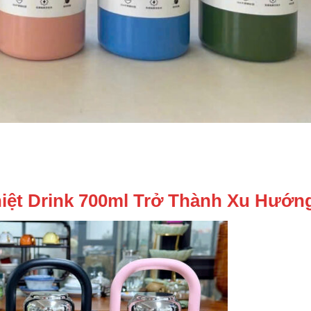
hiệt Drink 700ml Trở Thành Xu Hướn