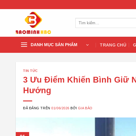
Chuyển
đến
nội
Tìm
dung
kiếm:
DANH MỤC SẢN PHẨM
TRANG CHỦ
G
TIN TỨC
3 Ưu Điểm Khiến Bình Giữ N
Hướng
ĐÃ ĐĂNG TRÊN
01/06/2026
BỞI
GIA BẢO