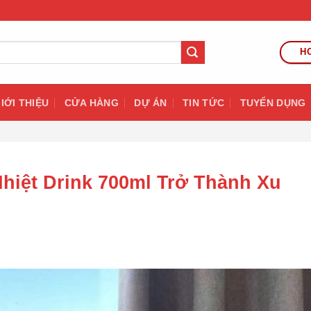
HO
IỚI THIỆU
CỬA HÀNG
DỰ ÁN
TIN TỨC
TUYỂN DỤNG
hiệt Drink 700ml Trở Thành Xu