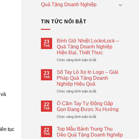
Quà Tặng Doanh Nghiệp
TIN TỨC NỔI BẬT
Bình Giữ Nhiệt LocknLock –
23
Th6
Quà Tặng Doanh Nghiệp
Hiện Đại, Thiết Thực
ở
Chức năng bình luận bị tắt
Bình
Giữ
Sổ Tay Lò Xo In Logo – Giải
23
Nhiệt
Th6
Pháp Quà Tặng Doanh
LocknLock
Nghiệp Hiệu Quả
–
ở
Chức năng bình luận bị tắt
Quà
 và
Sổ
Tặng
Tay
Doanh
Ô Cầm Tay Tự Động Gấp
22
Lò
Nghiệp
Th6
Gọn Đang Được Xu Hướng
Xo
Hiện
ở
Chức năng bình luận bị tắt
In
Đại,
Ô
Logo
Thiết
Cầm
–
Top Mẫu Bánh Trung Thu
Thực
iên tục
22
Tay
Giải
Th6
Dẻo Quà Tặng Doanh Nghiệp
Tự
Pháp