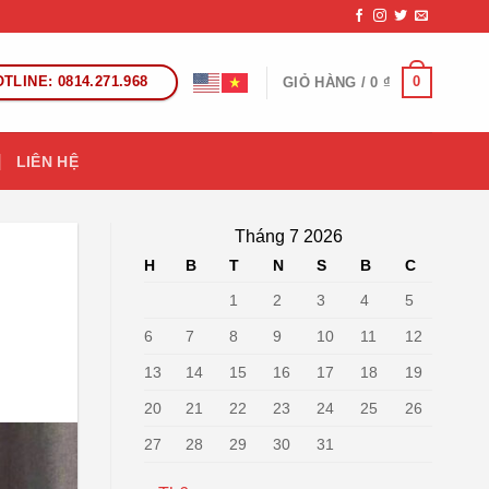
TLINE: 0814.271.968
0
GIỎ HÀNG /
0
₫
LIÊN HỆ
Tháng 7 2026
H
B
T
N
S
B
C
1
2
3
4
5
6
7
8
9
10
11
12
13
14
15
16
17
18
19
20
21
22
23
24
25
26
27
28
29
30
31