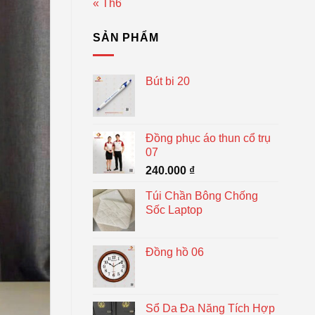
« Th6
SẢN PHẨM
Bút bi 20
Đồng phục áo thun cổ trụ
07
240.000
₫
Túi Chần Bông Chống
Sốc Laptop
Đồng hồ 06
Sổ Da Đa Năng Tích Hợp