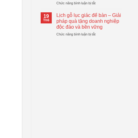
ở
Chức năng bình luận bị tắt
Động
Quà
Top
Gấp
Tặng
Mẫu
Gọn
Lịch gỗ lục giác để bàn – Giải
Doanh
19
Bánh
Đang
Th6
pháp quà tặng doanh nghiệp
Nghiệp
Trung
Được
Hiệu
độc đáo và bền vững
Thu
Xu
Quả
ở
Chức năng bình luận bị tắt
Dẻo
Hướng
Lịch
Quà
gỗ
Tặng
lục
Doanh
giác
Nghiệp
để
bàn
–
Giải
pháp
quà
tặng
doanh
nghiệp
độc
đáo
và
bền
vững