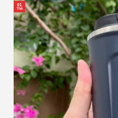
01
Th6