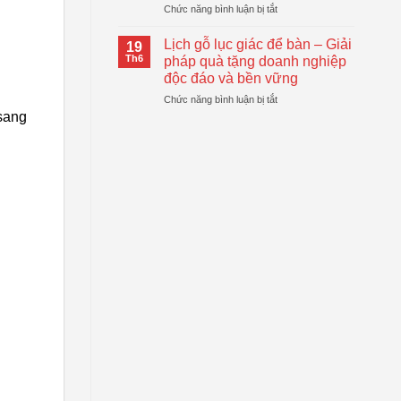
ở
Chức năng bình luận bị tắt
Động
Quà
Top
Gấp
Tặng
Mẫu
Gọn
Lịch gỗ lục giác để bàn – Giải
Doanh
19
Bánh
Đang
Th6
pháp quà tặng doanh nghiệp
Nghiệp
Trung
Được
Hiệu
độc đáo và bền vững
Thu
Xu
Quả
ở
Chức năng bình luận bị tắt
Dẻo
Hướng
Lịch
Quà
 sang
gỗ
Tặng
lục
Doanh
giác
Nghiệp
để
bàn
–
Giải
pháp
quà
tặng
doanh
nghiệp
độc
đáo
và
bền
vững