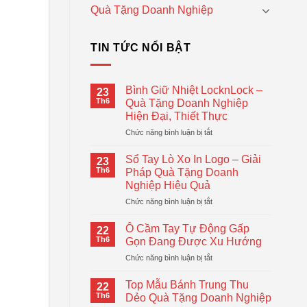
Quà Tặng Doanh Nghiệp
TIN TỨC NỔI BẬT
Bình Giữ Nhiệt LocknLock –
23
Th6
Quà Tặng Doanh Nghiệp
Hiện Đại, Thiết Thực
ở
Chức năng bình luận bị tắt
Bình
Giữ
Sổ Tay Lò Xo In Logo – Giải
23
Nhiệt
Th6
Pháp Quà Tặng Doanh
LocknLock
Nghiệp Hiệu Quả
–
ở
Chức năng bình luận bị tắt
Quà
Sổ
Tặng
Tay
Doanh
Ô Cầm Tay Tự Động Gấp
22
Lò
Nghiệp
Th6
Gọn Đang Được Xu Hướng
Xo
Hiện
ở
Chức năng bình luận bị tắt
In
Đại,
Ô
Logo
Thiết
Cầm
–
Top Mẫu Bánh Trung Thu
Thực
22
Tay
Giải
Th6
Dẻo Quà Tặng Doanh Nghiệp
Tự
Pháp