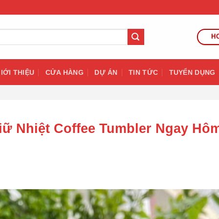
HO
IỚI THIỆU
CỬA HÀNG
DỰ ÁN
TIN TỨC
TUYỂN DỤNG
iữ Nhiệt Coffee Tumbler Ngay Hô