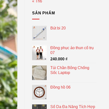
« Th6
SẢN PHẨM
Bút bi 20
Đồng phục áo thun cổ trụ
07
240.000
₫
Túi Chần Bông Chống
Sốc Laptop
Đồng hồ 06
Sổ Da Đa Năng Tích Hợp