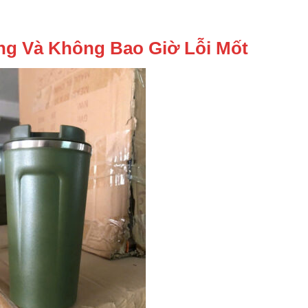
rọng Và Không Bao Giờ Lỗi Mốt