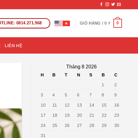
TLINE: 0814.271.968
0
GIỎ HÀNG /
0
₫
LIÊN HỆ
Tháng 8 2026
H
B
T
N
S
B
C
1
2
3
4
5
6
7
8
9
10
11
12
13
14
15
16
17
18
19
20
21
22
23
24
25
26
27
28
29
30
31