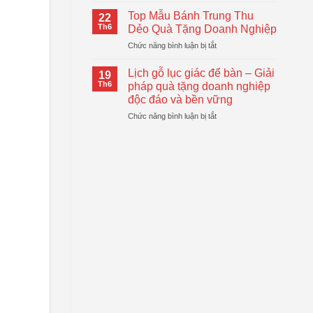
Logo
Thiết
Cầm
–
Top Mẫu Bánh Trung Thu
Thực
22
Tay
Giải
Th6
Dẻo Quà Tặng Doanh Nghiệp
Tự
Pháp
ở
Chức năng bình luận bị tắt
Động
Quà
Top
Gấp
Tặng
Mẫu
Gọn
Lịch gỗ lục giác để bàn – Giải
Doanh
19
Bánh
Đang
Th6
pháp quà tặng doanh nghiệp
Nghiệp
Trung
Được
Hiệu
độc đáo và bền vững
Thu
Xu
Quả
ở
Chức năng bình luận bị tắt
Dẻo
Hướng
Lịch
Quà
gỗ
Tặng
lục
Doanh
giác
Nghiệp
để
bàn
–
Giải
pháp
quà
tặng
doanh
nghiệp
độc
đáo
và