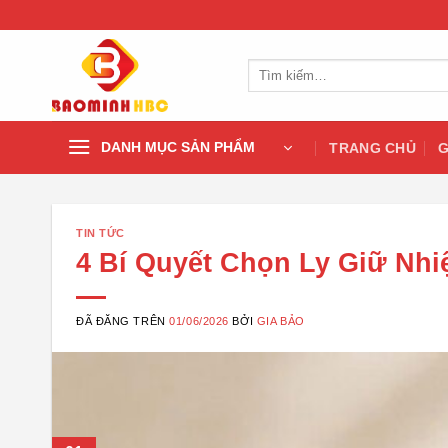
Chuyển
đến
nội
Tìm
dung
kiếm:
DANH MỤC SẢN PHẨM
TRANG CHỦ
G
TIN TỨC
4 Bí Quyết Chọn Ly Giữ Nh
ĐÃ ĐĂNG TRÊN
01/06/2026
BỞI
GIA BẢO