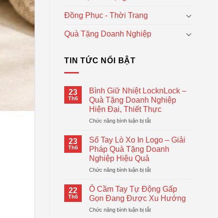
Đồng Phục - Thời Trang
Quà Tặng Doanh Nghiệp
TIN TỨC NỔI BẬT
Bình Giữ Nhiệt LocknLock –
23
Th6
Quà Tặng Doanh Nghiệp
Hiện Đại, Thiết Thực
ở
Chức năng bình luận bị tắt
Bình
Giữ
Sổ Tay Lò Xo In Logo – Giải
23
Nhiệt
Th6
Pháp Quà Tặng Doanh
LocknLock
Nghiệp Hiệu Quả
–
ở
Chức năng bình luận bị tắt
Quà
Sổ
Tặng
Tay
Doanh
Ô Cầm Tay Tự Động Gấp
22
Lò
Nghiệp
Th6
Gọn Đang Được Xu Hướng
Xo
Hiện
ở
Chức năng bình luận bị tắt
In
Đại,
Ô