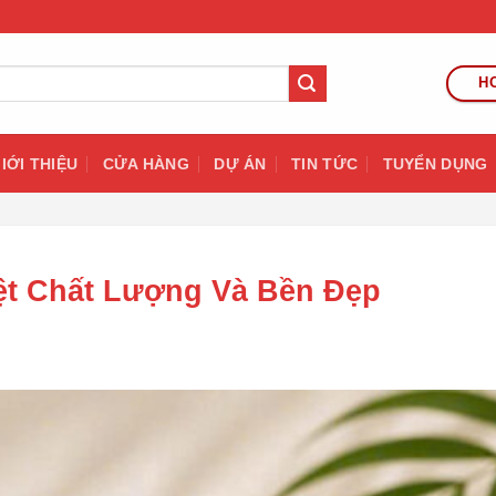
HO
IỚI THIỆU
CỬA HÀNG
DỰ ÁN
TIN TỨC
TUYỂN DỤNG
iệt Chất Lượng Và Bền Đẹp